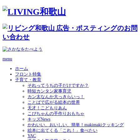
menu
ホーム
フロント特集
子育て・教育
それってうちの子だけですか？
時短カンタン家事育児
カン太なんか大っきらいっ！
ことばで広がる絵本の世界
天才！こどもりあん
こぴちゃんの手作りおもちゃ
キッズNews
かわいい、おいしい、簡単！makimakiクッキング
絵本に出てくる「これ！」食べたい
YAC