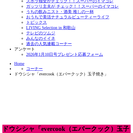
ズボラ独女がチェック！！スーパーのイマコレ
ガッツリ主夫が チェック！！スーパーのイマコレ
うちの飲みニスト・酒美 推しの一杯
おうちで美活ナチュラルビューティーライフ
トピックス
LIVING Selection in 和歌山
テレビのツムジ
みんなのイイネ
過去の人気連載コーナー
アンケート
2026年1月10日号プレゼント応募フォーム
Home
コーナー
ドウシシャ「evercook（エバークック）玉子焼き」
ドウシシャ「evercook（エバークック）玉子