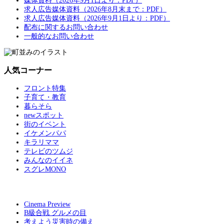
媒体資料（2026年9月1日より：PDF）
求人広告媒体資料（2026年8月末まで：PDF）
求人広告媒体資料（2026年9月1日より：PDF）
配布に関するお問い合わせ
一般的なお問い合わせ
人気コーナー
フロント特集
子育て・教育
暮らそら
newスポット
街のイベント
イケメンパパ
キラリママ
テレビのツムジ
みんなのイイネ
スグレMONO
Cinema Preview
B級合戦 グルメの目
考えよう災害時の備え