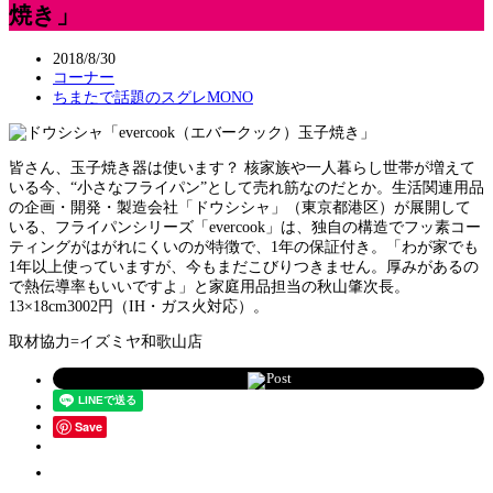
焼き」
2018/8/30
コーナー
ちまたで話題のスグレMONO
皆さん、玉子焼き器は使います？ 核家族や一人暮らし世帯が増えて
いる今、“小さなフライパン”として売れ筋なのだとか。生活関連用品
の企画・開発・製造会社「ドウシシャ」（東京都港区）が展開して
いる、フライパンシリーズ「evercook」は、独自の構造でフッ素コー
ティングがはがれにくいのが特徴で、1年の保証付き。「わが家でも
1年以上使っていますが、今もまだこびりつきません。厚みがあるの
で熱伝導率もいいですよ」と家庭用品担当の秋山肇次長。
13×18cm3002円（IH・ガス火対応）。
取材協力=イズミヤ和歌山店
Post
Save