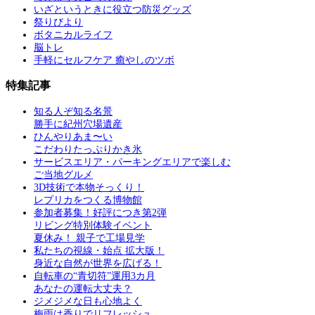
いざというときに役立つ防災グッズ
祭りびより
ボタニカルライフ
脳トレ
手軽にセルフケア 癒やしのツボ
特集記事
知る人ぞ知る名景
勝手に紀州穴場遺産
ひんやりあま〜い
こだわりたっぷりかき氷
サービスエリア・パーキングエリアで楽しむ
ご当地グルメ
3D技術で本物そっくり！
レプリカをつくる博物館
参加者募集！好評につき第2弾
リビング特別体験イベント
夏休み！ 親子で工場見学
私たちの視線・始点 拡大版！
身近な自然が世界を広げる！
自転車の“青切符”運用3カ月
あなたの運転大丈夫？
ジメジメな日も心地よく
梅雨は香りでリフレッシュ