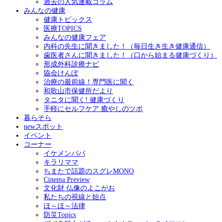
過去の人気連載コラム
みんなの健康
健康トピックス
医療TOPICS
みんなの健康フェア
内科の先生に聞きました！（毎日生き生き健康通信）
歯医者さんに聞きました！（口から始まる健康づくり）
形成外科診療ナビ
協会けんぽ
治療の最前線！専門医に聞く
和歌山市保健所だより
タニタに聞く! 健康づくり
手軽にセルフケア 癒やしのツボ
暮らそら
newスポット
イベント
コーナー
イケメンパパ
キラリママ
ちまたで話題のスグレMONO
Cinema Preview
文化財 仏像のよこがお
私たちの視線と始点
ほ～ほ～法律
防災Topics