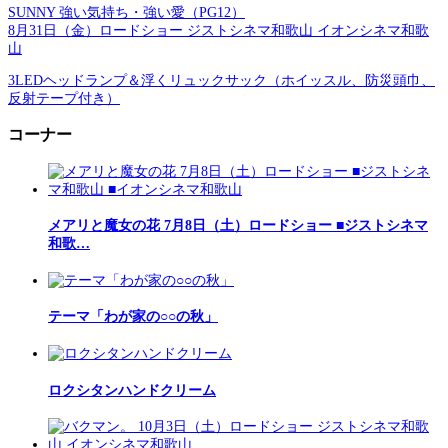
SUNNY 強い気持ち・強い愛（PG12）
8月31日（金）ロードショー ジストシネマ和歌山 イオンシネマ和歌
山
3LEDヘッドランプ＆浮くリュックサック（ホイッスル、防災頭巾、
反射テープ付き）
コーナー
メアリと魔女の花 7月8日（土）ロードショー ■ジストシネマ
和歌…
テーマ「わが家の○○の秋」
ロクシタンハンドクリーム