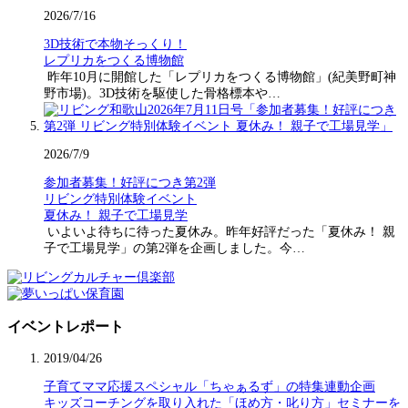
2026/7/16
3D技術で本物そっくり！
レプリカをつくる博物館
昨年10月に開館した「レプリカをつくる博物館」(紀美野町神
野市場)。3D技術を駆使した骨格標本や…
2026/7/9
参加者募集！好評につき第2弾
リビング特別体験イベント
夏休み！ 親子で工場見学
いよいよ待ちに待った夏休み。昨年好評だった「夏休み！ 親
子で工場見学」の第2弾を企画しました。今…
イベントレポート
2019/04/26
子育てママ応援スペシャル「ちゃぁるず」の特集連動企画
キッズコーチングを取り入れた「ほめ方・叱り方」セミナーを