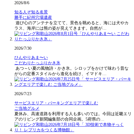
2026/8/6
知る人ぞ知る名景
勝手に紀州穴場遺産
遊び心のアンテナを立てて、景色を眺めると、海には犬やカ
ラス、海岸には熊の姿が見えてきます。自然が…
2026/7/30
ひんやりあま〜い
こだわりたっぷりかき氷
あつ～い夏の風物詩・かき氷。シロップをかけて味わう昔な
がらの定番スタイルから進化を続け、イマドキ…
2026/7/23
サービスエリア・パーキングエリアで楽しむ
ご当地グルメ
夏休み、高速道路を利用する人も多いのでは。今回は近畿エリ
アのリビング新聞編集部の合同企画。5府県の…