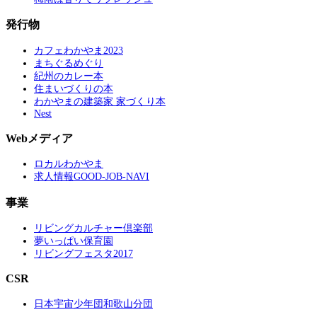
発行物
カフェわかやま2023
まちぐるめぐり
紀州のカレー本
住まいづくりの本
わかやまの建築家 家づくり本
Nest
Webメディア
ロカルわかやま
求人情報GOOD-JOB-NAVI
事業
リビングカルチャー倶楽部
夢いっぱい保育園
リビングフェスタ2017
CSR
日本宇宙少年団和歌山分団