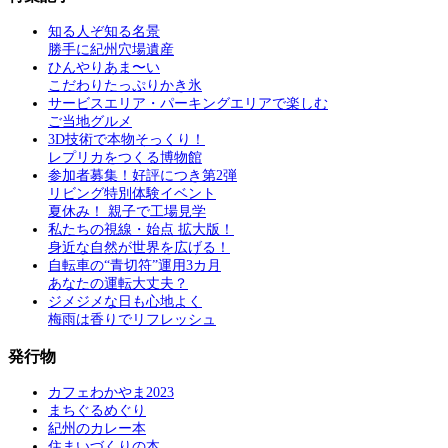
知る人ぞ知る名景
勝手に紀州穴場遺産
ひんやりあま〜い
こだわりたっぷりかき氷
サービスエリア・パーキングエリアで楽しむ
ご当地グルメ
3D技術で本物そっくり！
レプリカをつくる博物館
参加者募集！好評につき第2弾
リビング特別体験イベント
夏休み！ 親子で工場見学
私たちの視線・始点 拡大版！
身近な自然が世界を広げる！
自転車の“青切符”運用3カ月
あなたの運転大丈夫？
ジメジメな日も心地よく
梅雨は香りでリフレッシュ
発行物
カフェわかやま2023
まちぐるめぐり
紀州のカレー本
住まいづくりの本