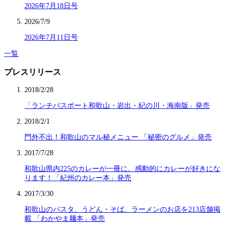
2026年7月18日号
2026/7/9
2026年7月11日号
一覧
プレスリリース
2018/2/28
「ランチパスポート和歌山・岩出・紀の川・海南版」発売
2018/2/1
門外不出！和歌山のマル秘メニュー 「秘密のグルメ」発売
2017/7/28
和歌山県内225のカレーが一冊に。感動的にカレーが好きにな
ります！「紀州のカレー本」発売
2017/3/30
和歌山のパスタ、うどん・そば、ラーメンのお店を213店舗掲
載 「わかやま麺本」発売