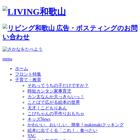
menu
ホーム
フロント特集
子育て・教育
それってうちの子だけですか？
時短カンタン家事育児
カン太なんか大っきらいっ！
ことばで広がる絵本の世界
天才！こどもりあん
こぴちゃんの手作りおもちゃ
キッズNews
かわいい、おいしい、簡単！makimakiクッキング
絵本に出てくる「これ！」食べたい
YAC