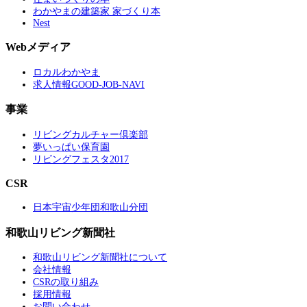
わかやまの建築家 家づくり本
Nest
Webメディア
ロカルわかやま
求人情報GOOD-JOB-NAVI
事業
リビングカルチャー倶楽部
夢いっぱい保育園
リビングフェスタ2017
CSR
日本宇宙少年団和歌山分団
和歌山リビング新聞社
和歌山リビング新聞社について
会社情報
CSRの取り組み
採用情報
お問い合わせ