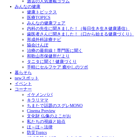
過去の人気連載コラム
みんなの健康
健康トピックス
医療TOPICS
みんなの健康フェア
内科の先生に聞きました！（毎日生き生き健康通信）
歯医者さんに聞きました！（口から始まる健康づくり）
形成外科診療ナビ
協会けんぽ
治療の最前線！専門医に聞く
和歌山市保健所だより
タニタに聞く! 健康づくり
手軽にセルフケア 癒やしのツボ
暮らそら
newスポット
イベント
コーナー
イケメンパパ
キラリママ
ちまたで話題のスグレMONO
Cinema Preview
文化財 仏像のよこがお
私たちの視線と始点
ほ～ほ～法律
防災Topics