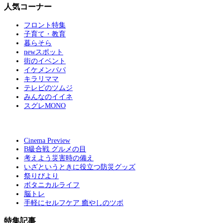
人気コーナー
フロント特集
子育て・教育
暮らそら
newスポット
街のイベント
イケメンパパ
キラリママ
テレビのツムジ
みんなのイイネ
スグレMONO
Cinema Preview
B級合戦 グルメの目
考えよう災害時の備え
いざというときに役立つ防災グッズ
祭りびより
ボタニカルライフ
脳トレ
手軽にセルフケア 癒やしのツボ
特集記事