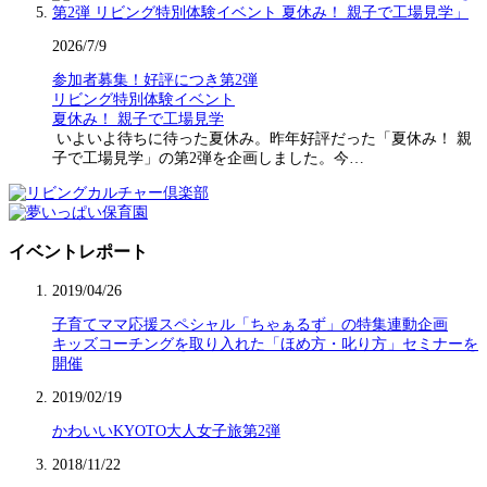
2026/7/9
参加者募集！好評につき第2弾
リビング特別体験イベント
夏休み！ 親子で工場見学
いよいよ待ちに待った夏休み。昨年好評だった「夏休み！ 親
子で工場見学」の第2弾を企画しました。今…
イベントレポート
2019/04/26
子育てママ応援スペシャル「ちゃぁるず」の特集連動企画
キッズコーチングを取り入れた「ほめ方・叱り方」セミナーを
開催
2019/02/19
かわいいKYOTO大人女子旅第2弾
2018/11/22