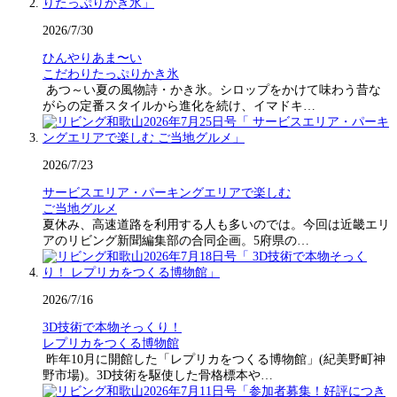
2026/7/30
ひんやりあま〜い
こだわりたっぷりかき氷
あつ～い夏の風物詩・かき氷。シロップをかけて味わう昔な
がらの定番スタイルから進化を続け、イマドキ…
2026/7/23
サービスエリア・パーキングエリアで楽しむ
ご当地グルメ
夏休み、高速道路を利用する人も多いのでは。今回は近畿エリ
アのリビング新聞編集部の合同企画。5府県の…
2026/7/16
3D技術で本物そっくり！
レプリカをつくる博物館
昨年10月に開館した「レプリカをつくる博物館」(紀美野町神
野市場)。3D技術を駆使した骨格標本や…