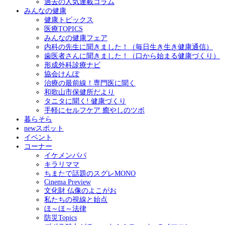
過去の人気連載コラム
みんなの健康
健康トピックス
医療TOPICS
みんなの健康フェア
内科の先生に聞きました！（毎日生き生き健康通信）
歯医者さんに聞きました！（口から始まる健康づくり）
形成外科診療ナビ
協会けんぽ
治療の最前線！専門医に聞く
和歌山市保健所だより
タニタに聞く! 健康づくり
手軽にセルフケア 癒やしのツボ
暮らそら
newスポット
イベント
コーナー
イケメンパパ
キラリママ
ちまたで話題のスグレMONO
Cinema Preview
文化財 仏像のよこがお
私たちの視線と始点
ほ～ほ～法律
防災Topics