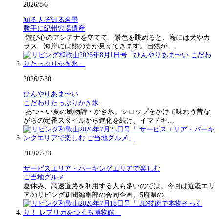
2026/8/6
知る人ぞ知る名景
勝手に紀州穴場遺産
遊び心のアンテナを立てて、景色を眺めると、海には犬やカ
ラス、海岸には熊の姿が見えてきます。自然が…
2026/7/30
ひんやりあま〜い
こだわりたっぷりかき氷
あつ～い夏の風物詩・かき氷。シロップをかけて味わう昔な
がらの定番スタイルから進化を続け、イマドキ…
2026/7/23
サービスエリア・パーキングエリアで楽しむ
ご当地グルメ
夏休み、高速道路を利用する人も多いのでは。今回は近畿エリ
アのリビング新聞編集部の合同企画。5府県の…