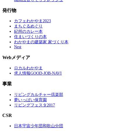
発行物
カフェわかやま2023
まちぐるめぐり
紀州のカレー本
住まいづくりの本
わかやまの建築家 家づくり本
Nest
Webメディア
ロカルわかやま
求人情報GOOD-JOB-NAVI
事業
リビングカルチャー倶楽部
夢いっぱい保育園
リビングフェスタ2017
CSR
日本宇宙少年団和歌山分団