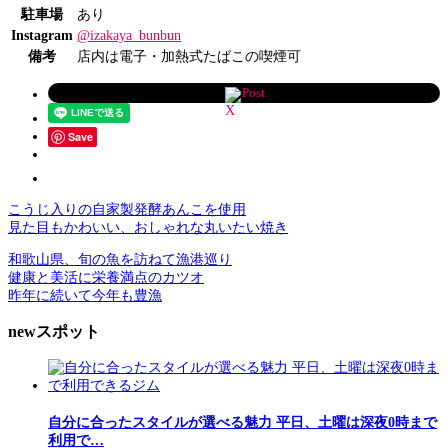
駐車場
あり
Instagram
@izakaya_bunbun
備考
店内は電子・加熱式たばこの喫煙可
Post
Save
こうじ入りの自家製発酵あんこを使用
見た目もかわいい、おしゃれな丸いたい焼き
和歌山県、旬の魚を訪ねて漁港巡り
健康と美活に栄養満点のカツオ
昨年に続いて今年も豊漁
newスポット
自分に合ったスタイルが選べる魅力 平日、土曜は深夜0時まで
利用で…