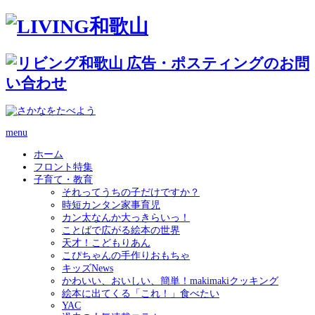
menu
ホーム
フロント特集
子育て・教育
それってうちの子だけですか？
時短カンタン家事育児
カン太なんか大っきらいっ！
ことばで広がる絵本の世界
天才！こどもりあん
こぴちゃんの手作りおもちゃ
キッズNews
かわいい、おいしい、簡単！makimakiクッキング
絵本に出てくる「これ！」食べたい
YAC