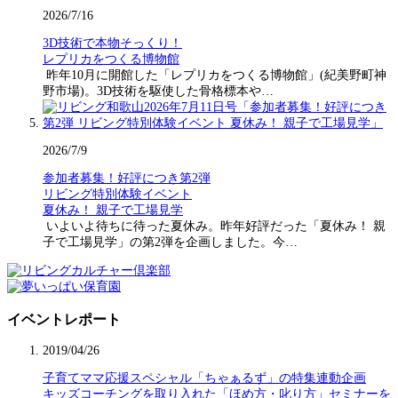
2026/7/16
3D技術で本物そっくり！
レプリカをつくる博物館
昨年10月に開館した「レプリカをつくる博物館」(紀美野町神
野市場)。3D技術を駆使した骨格標本や…
2026/7/9
参加者募集！好評につき第2弾
リビング特別体験イベント
夏休み！ 親子で工場見学
いよいよ待ちに待った夏休み。昨年好評だった「夏休み！ 親
子で工場見学」の第2弾を企画しました。今…
イベントレポート
2019/04/26
子育てママ応援スペシャル「ちゃぁるず」の特集連動企画
キッズコーチングを取り入れた「ほめ方・叱り方」セミナーを