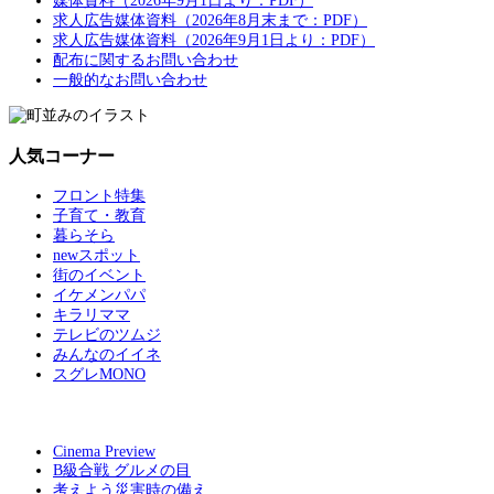
媒体資料（2026年9月1日より：PDF）
求人広告媒体資料（2026年8月末まで：PDF）
求人広告媒体資料（2026年9月1日より：PDF）
配布に関するお問い合わせ
一般的なお問い合わせ
人気コーナー
フロント特集
子育て・教育
暮らそら
newスポット
街のイベント
イケメンパパ
キラリママ
テレビのツムジ
みんなのイイネ
スグレMONO
Cinema Preview
B級合戦 グルメの目
考えよう災害時の備え