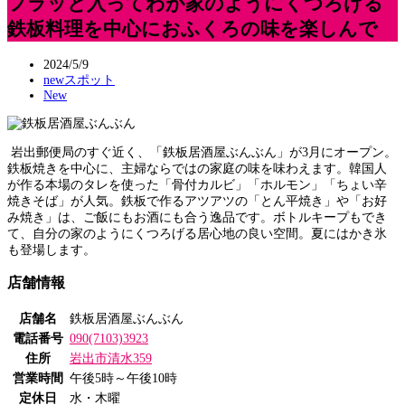
フラッと入ってわが家のようにくつろげる
鉄板料理を中心におふくろの味を楽しんで
2024/5/9
newスポット
New
岩出郵便局のすぐ近く、「鉄板居酒屋ぶんぶん」が3月にオープン。
鉄板焼きを中心に、主婦ならではの家庭の味を味わえます。韓国人
が作る本場のタレを使った「骨付カルビ」「ホルモン」「ちょい辛
焼きそば」が人気。鉄板で作るアツアツの「とん平焼き」や「お好
み焼き」は、ご飯にもお酒にも合う逸品です。ボトルキープもでき
て、自分の家のようにくつろげる居心地の良い空間。夏にはかき氷
も登場します。
店舗情報
店舗名
鉄板居酒屋ぶんぶん
電話番号
090(7103)3923
住所
岩出市清水359
営業時間
午後5時～午後10時
定休日
水・木曜