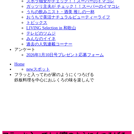
ズボラ独女がチェック！！スーパーのイマコレ
ガッツリ主夫が チェック！！スーパーのイマコレ
うちの飲みニスト・酒美 推しの一杯
おうちで美活ナチュラルビューティーライフ
トピックス
LIVING Selection in 和歌山
テレビのツムジ
みんなのイイネ
過去の人気連載コーナー
アンケート
2026年1月10日号プレゼント応募フォーム
Home
newスポット
フラッと入ってわが家のようにくつろげる
鉄板料理を中心におふくろの味を楽しんで