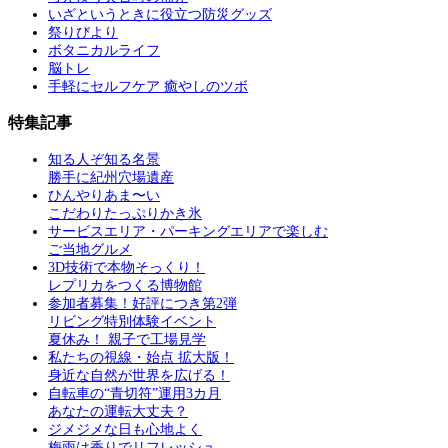
いざというときに役立つ防災グッズ
祭りびより
ボタニカルライフ
脳トレ
手軽にセルフケア 癒やしのツボ
特集記事
知る人ぞ知る名景
勝手に紀州穴場遺産
ひんやりあま〜い
こだわりたっぷりかき氷
サービスエリア・パーキングエリアで楽しむ
ご当地グルメ
3D技術で本物そっくり！
レプリカをつくる博物館
参加者募集！好評につき第2弾
リビング特別体験イベント
夏休み！ 親子で工場見学
私たちの視線・始点 拡大版！
身近な自然が世界を広げる！
自転車の“青切符”運用3カ月
あなたの運転大丈夫？
ジメジメな日も心地よく
梅雨は香りでリフレッシュ