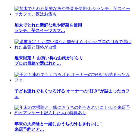
加太でとれた新鮮な魚や野菜を使用
ランチ、芋スイーツカフ…
週末限定！ お買い得なお肉がずらり
プロの目線で選ばれた…
子ども連れでもくつろげる オーナーの“好き”が詰まったカフ
ェ
年末の大掃除と一緒におうちの外もきれいに！
来店予約とア…