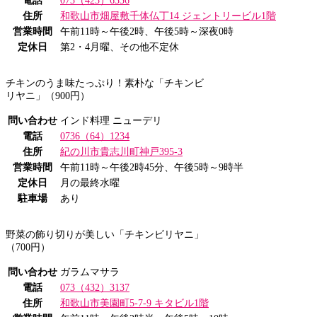
電話
073（423）6336
住所
和歌山市畑屋敷千体仏丁14 ジェントリービル1階
営業時間
午前11時～午後2時、午後5時～深夜0時
定休日
第2・4月曜、その他不定休
チキンのうま味たっぷり！素朴な「チキンビ
リヤニ」（900円）
問い合わせ
インド料理 ニューデリ
電話
0736（64）1234
住所
紀の川市貴志川町神戸395-3
営業時間
午前11時～午後2時45分、午後5時～9時半
定休日
月の最終水曜
駐車場
あり
野菜の飾り切りが美しい「チキンビリヤニ」
（700円）
問い合わせ
ガラムマサラ
電話
073（432）3137
住所
和歌山市美園町5-7-9 キタビル1階