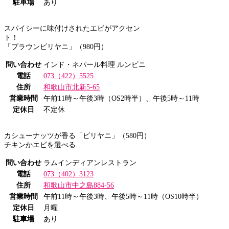
駐車場
あり
スパイシーに味付けされたエビがアクセン
ト！
「プラウンビリヤニ」（980円）
問い合わせ
インド・ネパール料理 ルンビニ
電話
073（422）5525
住所
和歌山市北新5-65
営業時間
午前11時～午後3時（OS2時半）、午後5時～11時
定休日
不定休
カシューナッツが香る「ビリヤニ」（580円）
チキンかエビを選べる
問い合わせ
ラムインディアンレストラン
電話
073（402）3123
住所
和歌山市中之島884-56
営業時間
午前11時～午後3時、午後5時～11時（OS10時半）
定休日
月曜
駐車場
あり