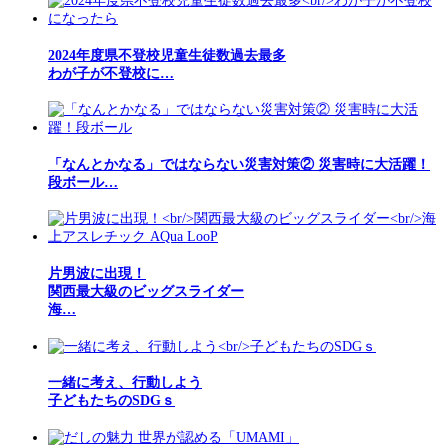
2024年度県不登校児童生徒数過去最多
わが子が不登校に…
「なんとかなる」ではならない災害対策② 災害時に大活躍！
段ボール…
片男波に出現！
関西最大級のビッグスライダー
海…
一緒に考え、行動しよう
子どもたちのSDGｓ