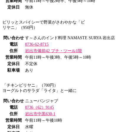
営業時間
午前11時～午後2時半、午後5時～10時
定休日
無休
ピリッとスパイシーで野菜がさわやかな「ビ
リヤニ」（950円）
問い合わせ
す～さんのインド料理 NAMASTE SURYA 岩出店
電話
0736-62-8715
住所
岩出市備前42 プチ・ツール1階
営業時間
午前11時～午後3時、午後5時～10時
定休日
不定休
駐車場
あり
「チキンビリヤニ」（700円）
ヨーグルトのサラダ「ライタ」と一緒に
問い合わせ
ニューパンジャブ
電話
0736（62）9145
住所
岩出市中黒630-1
営業時間
午前11時～午後10時
定休日
水曜