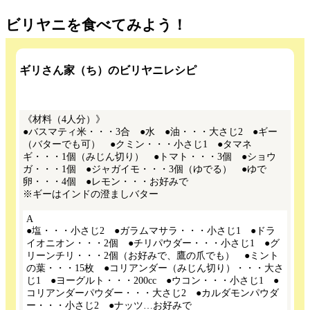
ビリヤニを食べてみよう！
ギリさん家（ち）のビリヤニレシピ
《材料（4人分）》
●バスマティ米・・・3合 ●水 ●油・・・大さじ2 ●ギー
（バターでも可） ●クミン・・・小さじ1 ●タマネ
ギ・・・1個（みじん切り） ●トマト・・・3個 ●ショウ
ガ・・・1個 ●ジャガイモ・・・3個（ゆでる） ●ゆで
卵・・・4個 ●レモン・・・お好みで
※ギーはインドの澄ましバター
A
●塩・・・小さじ2 ●ガラムマサラ・・・小さじ1 ●ドラ
イオニオン・・・2個 ●チリパウダー・・・小さじ1 ●グ
リーンチリ・・・2個（お好みで、鷹の爪でも） ●ミント
の葉・・・15枚 ●コリアンダー（みじん切り）・・・大さ
じ1 ●ヨーグルト・・・200cc ●ウコン・・・小さじ1 ●
コリアンダーパウダー・・・大さじ2 ●カルダモンパウダ
ー・・・小さじ2 ●ナッツ…お好みで