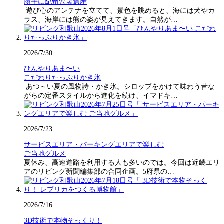
勝手に紀州穴場遺産
遊び心のアンテナを立てて、景色を眺めると、海には犬やカ
ラス、海岸には熊の姿が見えてきます。自然が…
2026/7/30
ひんやりあま〜い
こだわりたっぷりかき氷
あつ～い夏の風物詩・かき氷。シロップをかけて味わう昔な
がらの定番スタイルから進化を続け、イマドキ…
2026/7/23
サービスエリア・パーキングエリアで楽しむ
ご当地グルメ
夏休み、高速道路を利用する人も多いのでは。今回は近畿エリ
アのリビング新聞編集部の合同企画。5府県の…
2026/7/16
3D技術で本物そっくり！