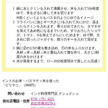
鍋に水とクミンを入れて沸騰させ、米を入れて5分程度
ゆで、米をざるに移して水を切ります
※炊くというよりもパスタのようにゆでるイメージ
フライパンに油とギー大さじ1を入れて火にかけ、温ま
ったらクミンを入れます。香りが出てきたら、タマネギ
を加えてあめ色になるまでいため、すりおろしたショウ
ガ、トマト、Aを加えてさらにいためます。ゆで卵、大
きめに切ったジャガイモ、残りのギーを入れて混ぜま
す。
鍋に②の1/3の量を敷き詰め、①の米をふりかけます。
具材→米→具材→米と重ね入れて層を作り、大さじ3程
度の水をかけます
水が蒸発するまで、15～20分程度弱火で蒸したら完成！
インドのお米・バスマティ米を使った
「ビリヤニ」（800円）
問い合わせ
インド料理専門店 クシュクシュ
0736（79）4225
岩出店電話・住所
岩出市溝川279-1