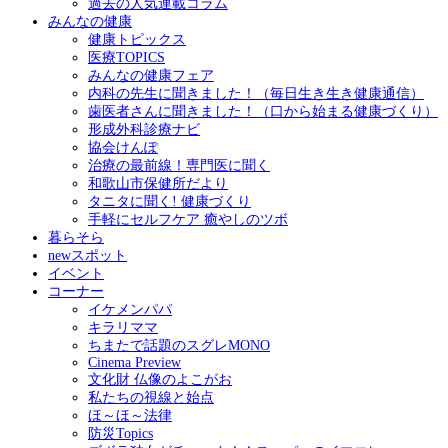
過去の人気連載コラム
みんなの健康
健康トピックス
医療TOPICS
みんなの健康フェア
内科の先生に聞きました！（毎日生き生き健康通信）
歯医者さんに聞きました！（口から始まる健康づくり）
形成外科診療ナビ
協会けんぽ
治療の最前線！専門医に聞く
和歌山市保健所だより
タニタに聞く! 健康づくり
手軽にセルフケア 癒やしのツボ
暮らそら
newスポット
イベント
コーナー
イケメンパパ
キラリママ
ちまたで話題のスグレMONO
Cinema Preview
文化財 仏像のよこがお
私たちの視線と始点
ほ～ほ～法律
防災Topics