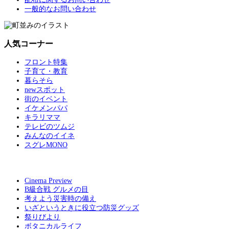
一般的なお問い合わせ
人気コーナー
フロント特集
子育て・教育
暮らそら
newスポット
街のイベント
イケメンパパ
キラリママ
テレビのツムジ
みんなのイイネ
スグレMONO
Cinema Preview
B級合戦 グルメの目
考えよう災害時の備え
いざというときに役立つ防災グッズ
祭りびより
ボタニカルライフ