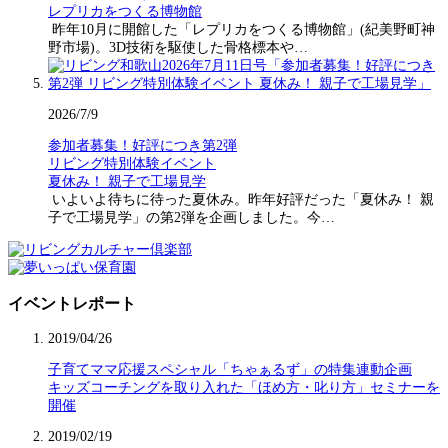
レプリカをつくる博物館
昨年10月に開館した「レプリカをつくる博物館」(紀美野町神
野市場)。3D技術を駆使した骨格標本や…
2026/7/9
参加者募集！好評につき第2弾
リビング特別体験イベント
夏休み！ 親子で工場見学
いよいよ待ちに待った夏休み。昨年好評だった「夏休み！ 親
子で工場見学」の第2弾を企画しました。今…
イベントレポート
2019/04/26
子育てママ応援スペシャル「ちゃぁるず」の特集連動企画
キッズコーチングを取り入れた「ほめ方・叱り方」セミナーを
開催
2019/02/19