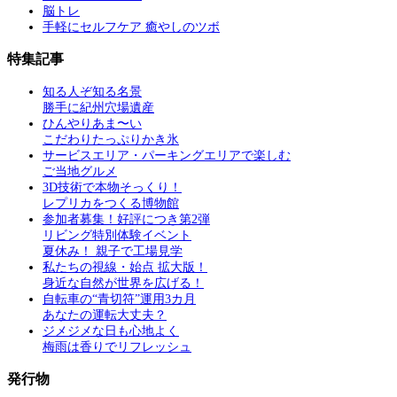
脳トレ
手軽にセルフケア 癒やしのツボ
特集記事
知る人ぞ知る名景
勝手に紀州穴場遺産
ひんやりあま〜い
こだわりたっぷりかき氷
サービスエリア・パーキングエリアで楽しむ
ご当地グルメ
3D技術で本物そっくり！
レプリカをつくる博物館
参加者募集！好評につき第2弾
リビング特別体験イベント
夏休み！ 親子で工場見学
私たちの視線・始点 拡大版！
身近な自然が世界を広げる！
自転車の“青切符”運用3カ月
あなたの運転大丈夫？
ジメジメな日も心地よく
梅雨は香りでリフレッシュ
発行物