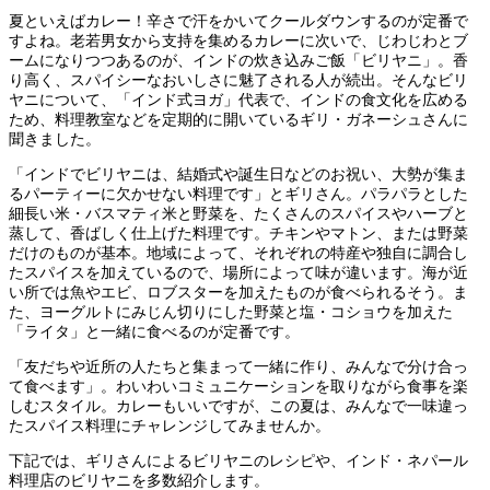
夏といえばカレー！辛さで汗をかいてクールダウンするのが定番で
すよね。老若男女から支持を集めるカレーに次いで、じわじわとブ
ームになりつつあるのが、インドの炊き込みご飯「ビリヤニ」。香
り高く、スパイシーなおいしさに魅了される人が続出。そんなビリ
ヤニについて、「インド式ヨガ」代表で、インドの食文化を広める
ため、料理教室などを定期的に開いているギリ・ガネーシュさんに
聞きました。
「インドでビリヤニは、結婚式や誕生日などのお祝い、大勢が集ま
るパーティーに欠かせない料理です」とギリさん。パラパラとした
細長い米・バスマティ米と野菜を、たくさんのスパイスやハーブと
蒸して、香ばしく仕上げた料理です。チキンやマトン、または野菜
だけのものが基本。地域によって、それぞれの特産や独自に調合し
たスパイスを加えているので、場所によって味が違います。海が近
い所では魚やエビ、ロブスターを加えたものが食べられるそう。ま
た、ヨーグルトにみじん切りにした野菜と塩・コショウを加えた
「ライタ」と一緒に食べるのが定番です。
「友だちや近所の人たちと集まって一緒に作り、みんなで分け合っ
て食べます」。わいわいコミュニケーションを取りながら食事を楽
しむスタイル。カレーもいいですが、この夏は、みんなで一味違っ
たスパイス料理にチャレンジしてみませんか。
下記では、ギリさんによるビリヤニのレシピや、インド・ネパール
料理店のビリヤニを多数紹介します。