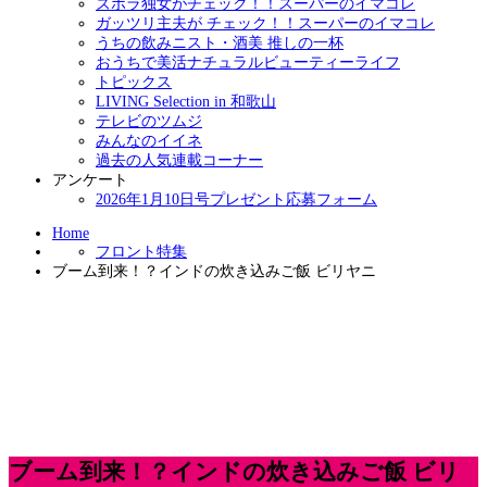
ズボラ独女がチェック！！スーパーのイマコレ
ガッツリ主夫が チェック！！スーパーのイマコレ
うちの飲みニスト・酒美 推しの一杯
おうちで美活ナチュラルビューティーライフ
トピックス
LIVING Selection in 和歌山
テレビのツムジ
みんなのイイネ
過去の人気連載コーナー
アンケート
2026年1月10日号プレゼント応募フォーム
Home
フロント特集
ブーム到来！？インドの炊き込みご飯 ビリヤニ
ブーム到来！？インドの炊き込みご飯 ビリ