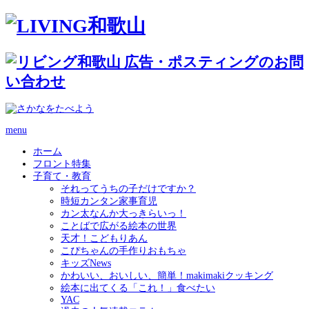
menu
ホーム
フロント特集
子育て・教育
それってうちの子だけですか？
時短カンタン家事育児
カン太なんか大っきらいっ！
ことばで広がる絵本の世界
天才！こどもりあん
こぴちゃんの手作りおもちゃ
キッズNews
かわいい、おいしい、簡単！makimakiクッキング
絵本に出てくる「これ！」食べたい
YAC