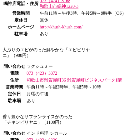
073（474）8168
鳴神店電話・住所
和歌山市鳴神1220-3
営業時間
午前11時～午後3時、午後5時～9時半（OS）
定休日
無休
ホームページ
http://khush-khush.com/
駐車場
あり
大ぶりのエビがのった鮮やかな「エビビリヤ
ニ」（900円）
問い合わせ
ラクシュミー
電話
073（423）3372
住所
和歌山市雑賀屋町36 雑賀屋町ビジネスパーク1階
営業時間
午前11時～午後2時半、午後5時～10時
定休日
月曜の午後
駐車場
あり
香り豊かなサフランライスがのった
「チキンビリヤニ」（1100円）
問い合わせ
インド料理 シカール