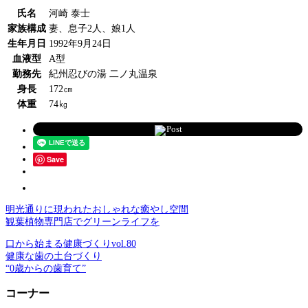
氏名
河崎 泰士
家族構成
妻、息子2人、娘1人
生年月日
1992年9月24日
血液型
A型
勤務先
紀州忍びの湯 二ノ丸温泉
身長
172㎝
体重
74㎏
Post
Save
明光通りに現われたおしゃれな癒やし空間
観葉植物専門店でグリーンライフを
口から始まる健康づくりvol.80
健康な歯の土台づくり
“0歳からの歯育て”
コーナー