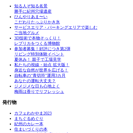
知る人ぞ知る名景
勝手に紀州穴場遺産
ひんやりあま〜い
こだわりたっぷりかき氷
サービスエリア・パーキングエリアで楽しむ
ご当地グルメ
3D技術で本物そっくり！
レプリカをつくる博物館
参加者募集！好評につき第2弾
リビング特別体験イベント
夏休み！ 親子で工場見学
私たちの視線・始点 拡大版！
身近な自然が世界を広げる！
自転車の“青切符”運用3カ月
あなたの運転大丈夫？
ジメジメな日も心地よく
梅雨は香りでリフレッシュ
発行物
カフェわかやま2023
まちぐるめぐり
紀州のカレー本
住まいづくりの本