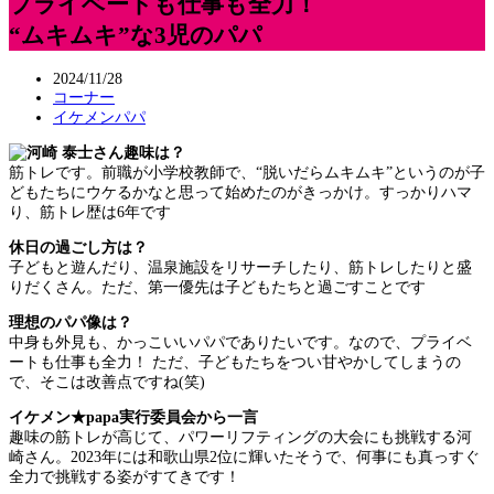
プライベートも仕事も全力！
“ムキムキ”な3児のパパ
2024/11/28
コーナー
イケメンパパ
趣味は？
筋トレです。前職が小学校教師で、“脱いだらムキムキ”というのが子
どもたちにウケるかなと思って始めたのがきっかけ。すっかりハマ
り、筋トレ歴は6年です
休日の過ごし方は？
子どもと遊んだり、温泉施設をリサーチしたり、筋トレしたりと盛
りだくさん。ただ、第一優先は子どもたちと過ごすことです
理想のパパ像は？
中身も外見も、かっこいいパパでありたいです。なので、プライベ
ートも仕事も全力！ ただ、子どもたちをつい甘やかしてしまうの
で、そこは改善点ですね(笑)
イケメン★papa実行委員会から一言
趣味の筋トレが高じて、パワーリフティングの大会にも挑戦する河
崎さん。2023年には和歌山県2位に輝いたそうで、何事にも真っすぐ
全力で挑戦する姿がすてきです！