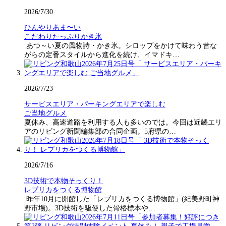
2026/7/30
ひんやりあま〜い
こだわりたっぷりかき氷
あつ～い夏の風物詩・かき氷。シロップをかけて味わう昔な
がらの定番スタイルから進化を続け、イマドキ…
2026/7/23
サービスエリア・パーキングエリアで楽しむ
ご当地グルメ
夏休み、高速道路を利用する人も多いのでは。今回は近畿エリ
アのリビング新聞編集部の合同企画。5府県の…
2026/7/16
3D技術で本物そっくり！
レプリカをつくる博物館
昨年10月に開館した「レプリカをつくる博物館」(紀美野町神
野市場)。3D技術を駆使した骨格標本や…