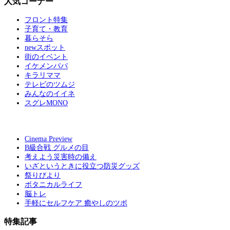
人気コーナー
フロント特集
子育て・教育
暮らそら
newスポット
街のイベント
イケメンパパ
キラリママ
テレビのツムジ
みんなのイイネ
スグレMONO
Cinema Preview
B級合戦 グルメの目
考えよう災害時の備え
いざというときに役立つ防災グッズ
祭りびより
ボタニカルライフ
脳トレ
手軽にセルフケア 癒やしのツボ
特集記事