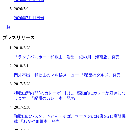
2026/7/9
2026年7月11日号
一覧
プレスリリース
2018/2/28
「ランチパスポート和歌山・岩出・紀の川・海南版」発売
2018/2/1
門外不出！和歌山のマル秘メニュー 「秘密のグルメ」発売
2017/7/28
和歌山県内225のカレーが一冊に。感動的にカレーが好きにな
ります！「紀州のカレー本」発売
2017/3/30
和歌山のパスタ、うどん・そば、ラーメンのお店を213店舗掲
載 「わかやま麺本」発売