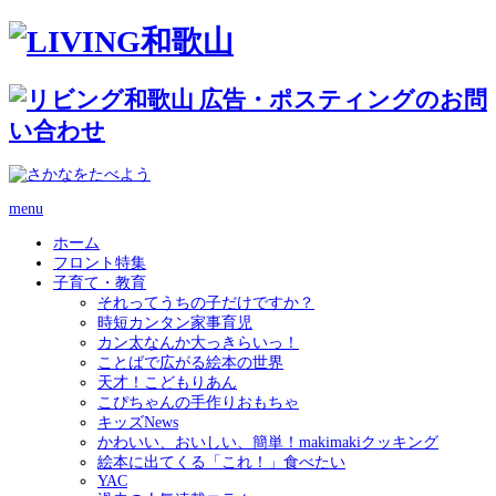
menu
ホーム
フロント特集
子育て・教育
それってうちの子だけですか？
時短カンタン家事育児
カン太なんか大っきらいっ！
ことばで広がる絵本の世界
天才！こどもりあん
こぴちゃんの手作りおもちゃ
キッズNews
かわいい、おいしい、簡単！makimakiクッキング
絵本に出てくる「これ！」食べたい
YAC