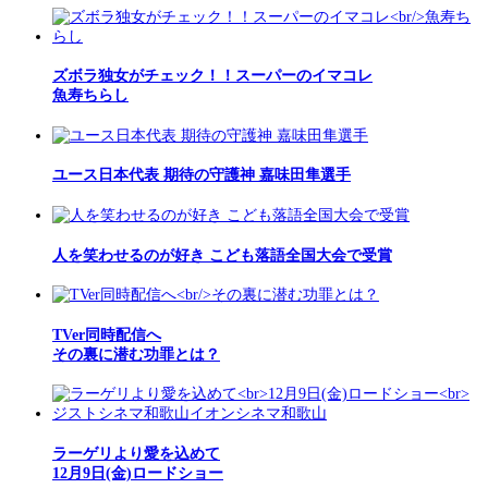
ズボラ独女がチェック！！スーパーのイマコレ
魚寿ちらし
ユース日本代表 期待の守護神 嘉味田隼選手
人を笑わせるのが好き こども落語全国大会で受賞
TVer同時配信へ
その裏に潜む功罪とは？
ラーゲリより愛を込めて
12月9日(金)ロードショー