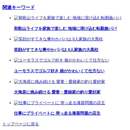
関連キーワード
和歌山ライフを家族で楽しむ 地域に溶け込む転勤族パパ
笑顔がすてきな爽やかパパは 8人家族の大黒柱
ユーモラスでゴルフ好き 娘がかわいくて仕方ない
大海原に挑み続ける 愛妻・愛娘家の釣り愛好家
仕事にプライベートに 突っ走る漆器問屋の店主
トップページに戻る