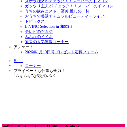
ズボラ独女がチェック！！スーパーのイマコレ
ガッツリ主夫が チェック！！スーパーのイマコレ
うちの飲みニスト・酒美 推しの一杯
おうちで美活ナチュラルビューティーライフ
トピックス
LIVING Selection in 和歌山
テレビのツムジ
みんなのイイネ
過去の人気連載コーナー
アンケート
2026年1月10日号プレゼント応募フォーム
Home
コーナー
プライベートも仕事も全力！
“ムキムキ”な3児のパパ