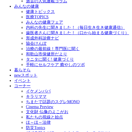
過去の人気連載コラム
みんなの健康
健康トピックス
医療TOPICS
みんなの健康フェア
内科の先生に聞きました！（毎日生き生き健康通信）
歯医者さんに聞きました！（口から始まる健康づくり）
形成外科診療ナビ
協会けんぽ
治療の最前線！専門医に聞く
和歌山市保健所だより
タニタに聞く! 健康づくり
手軽にセルフケア 癒やしのツボ
暮らそら
newスポット
イベント
コーナー
イケメンパパ
キラリママ
ちまたで話題のスグレMONO
Cinema Preview
文化財 仏像のよこがお
私たちの視線と始点
ほ～ほ～法律
防災Topics