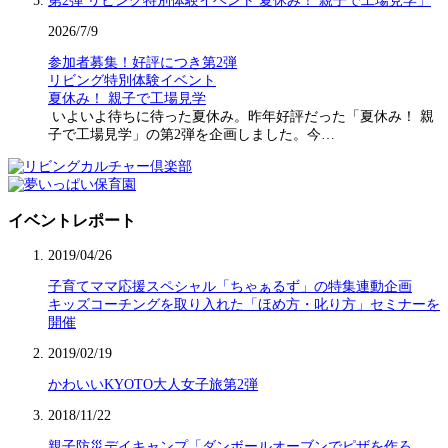
2026/7/9
参加者募集！好評につき第2弾
リビング特別体験イベント
夏休み！ 親子で工場見学
いよいよ待ちに待った夏休み。昨年好評だった「夏休み！ 親
子で工場見学」の第2弾を企画しました。今…
イベントレポート
2019/04/26
子育てママ応援スペシャル「ちゃぁるず」の特集連動企画
キッズコーチングを取り入れた「ほめ方・叱り方」セミナーを
開催
2019/02/19
かわいいKYOTO大人女子旅第2弾
2018/11/22
親子防災デイキャンプ「ダンボールオーブンでピザを作ろ