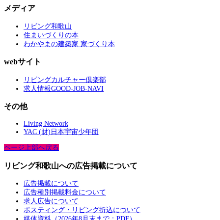
メディア
リビング和歌山
住まいづくりの本
わかやまの建築家 家づくり本
webサイト
リビングカルチャー倶楽部
求人情報GOOD-JOB-NAVI
その他
Living Network
YAC (財)日本宇宙少年団
ページ上部へ戻る
リビング和歌山への広告掲載について
広告掲載について
広告種別掲載料金について
求人広告について
ポスティング・リビング折込について
媒体資料（2026年8月末まで：PDF）