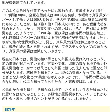
地が複数建てられています。
このような危険な仕事であったにも関わらず、渡豪する人が増え、
1897(明治30)年、全豪在留邦人は2000人を突破。木曜島で真珠貝ダイ
バーとして働く人は900人を数え、その中で和歌山県出身者は約8割
にものぼったとか。粘り強く働く日本人の中には、ある程度成功を
収める人も。しかし、言葉や文化の違いはもちろん、差別による苦
労もあったようです。「1903年、豪政府は自由移民の渡航を禁止。
それ以降はダイバーの縁故による“呼び寄せ”が主流になりました」。
やがて第2次世界大戦がぼっ発し、真珠貝の採取は休止されること
に。戦争が終わると再開されますが、プラスチックなどの台頭もあ
り、真珠貝の需要は激減していきます。
現在の日本では、労働の担い手として外国人を受け入れるという、
逆の事態が起こっています。言葉や文化、習慣の異なる地で働く外
国人労働者は、かつて移民として外国に渡った先人たちに重なる部
分があります。移民史を知ることは、現代の課題となっている、さ
まざまな人や文化との“共生”を考えるきっかけに。「移民の歴史を知
らない若い世代にも知ってもらえたら」と東教授は話します。
和歌山から海を越え、見知らぬ土地で、たくましく生きた移民たち
に思いをはせてみましょう。多様性が重要視されていく、これから
の社会・暮らし作りのヒントが見つかるかもしれません。
1878年