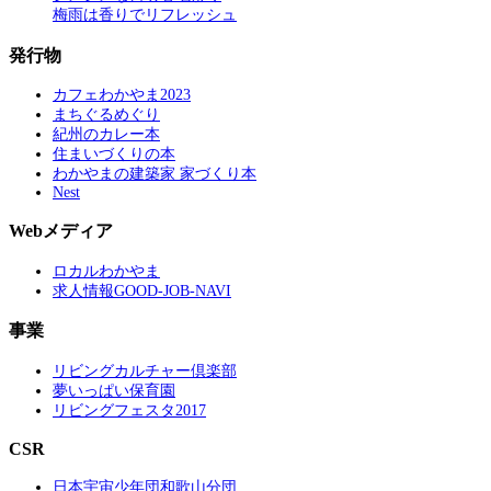
梅雨は香りでリフレッシュ
発行物
カフェわかやま2023
まちぐるめぐり
紀州のカレー本
住まいづくりの本
わかやまの建築家 家づくり本
Nest
Webメディア
ロカルわかやま
求人情報GOOD-JOB-NAVI
事業
リビングカルチャー倶楽部
夢いっぱい保育園
リビングフェスタ2017
CSR
日本宇宙少年団和歌山分団