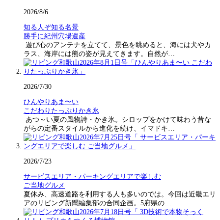
2026/8/6
知る人ぞ知る名景
勝手に紀州穴場遺産
遊び心のアンテナを立てて、景色を眺めると、海には犬やカ
ラス、海岸には熊の姿が見えてきます。自然が…
2026/7/30
ひんやりあま〜い
こだわりたっぷりかき氷
あつ～い夏の風物詩・かき氷。シロップをかけて味わう昔な
がらの定番スタイルから進化を続け、イマドキ…
2026/7/23
サービスエリア・パーキングエリアで楽しむ
ご当地グルメ
夏休み、高速道路を利用する人も多いのでは。今回は近畿エリ
アのリビング新聞編集部の合同企画。5府県の…