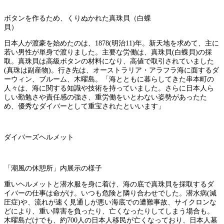
ボタンを作るため、くりぬかれた真珠貝（白蝶
貝）
日本人が渡豪を始めたのは、1878(明治11)年。新天地を求めて、主に
若い男性が単身で渡りました。主要な労働は、真珠貝(白蝶貝)の採
取。真珠貝は高級ボタンの材料になり、高値で取引されていました
(真珠は副産物)。行き先は、オーストラリア・アラフラ海に面するダ
ーウィン、ブルーム、木曜島。「海とともに暮らしてきた串本町の
人々は、海に関する知識や技術を持っていました。さらに日本人ら
しい勤勉さや責任感の強さ、重労働をいとわない姿勢があったた
め、優秀なダイバーとして重宝されたといいます」
ダイバーズヘルメット
「潮風の休憩所」内展示の様子
重いヘルメットと潜水服を身に着け、海の底で真珠貝を採取するダ
イバーの仕事は命がけ。いつも危険と隣り合わせでした。潜水病(減
圧症)や、流れが速く見通しが悪い海底での遭難事故、サイクロンな
どにより、重い障害を負ったり、亡くなったりしてしまう場合も。
木曜島だけでも、約700人の日本人移民が亡くなっており、日本人墓