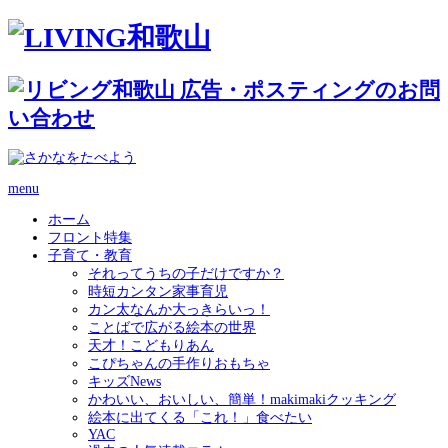
menu
ホーム
フロント特集
子育て・教育
それってうちの子だけですか？
時短カンタン家事育児
カン太なんか大っきらいっ！
ことばで広がる絵本の世界
天才！こどもりあん
こぴちゃんの手作りおもちゃ
キッズNews
かわいい、おいしい、簡単！makimakiクッキング
絵本に出てくる「これ！」食べたい
YAC