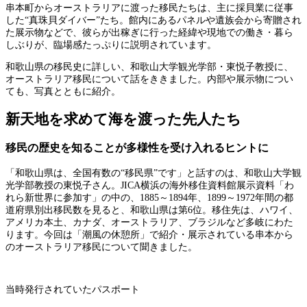
串本町からオーストラリアに渡った移民たちは、主に採貝業に従事
した“真珠貝ダイバー”たち。館内にあるパネルや遺族会から寄贈され
た展示物などで、彼らが出稼ぎに行った経緯や現地での働き・暮ら
しぶりが、臨場感たっぷりに説明されています。
和歌山県の移民史に詳しい、和歌山大学観光学部・東悦子教授に、
オーストラリア移民について話をききました。内部や展示物につい
ても、写真とともに紹介。
新天地を求めて海を渡った先人たち
移民の歴史を知ることが多様性を受け入れるヒントに
「和歌山県は、全国有数の“移民県”です」と話すのは、和歌山大学観
光学部教授の東悦子さん。JICA横浜の海外移住資料館展示資料「わ
れら新世界に参加す」の中の、1885～1894年、1899～1972年間の都
道府県別出移民数を見ると、和歌山県は第6位。移住先は、ハワイ、
アメリカ本土、カナダ、オーストラリア、ブラジルなど多岐にわた
ります。今回は「潮風の休憩所」で紹介・展示されている串本から
のオーストラリア移民について聞きました。
当時発行されていたパスポート