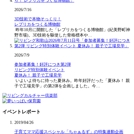
2026/7/16
3D技術で本物そっくり！
レプリカをつくる博物館
昨年10月に開館した「レプリカをつくる博物館」(紀美野町神
野市場)。3D技術を駆使した骨格標本や…
2026/7/9
参加者募集！好評につき第2弾
リビング特別体験イベント
夏休み！ 親子で工場見学
いよいよ待ちに待った夏休み。昨年好評だった「夏休み！ 親
子で工場見学」の第2弾を企画しました。今…
イベントレポート
2019/04/26
子育てママ応援スペシャル「ちゃぁるず」の特集連動企画