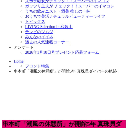
ズボラ独女がチェック！！スーパーのイマコレ
ガッツリ主夫が チェック！！スーパーのイマコレ
うちの飲みニスト・酒美 推しの一杯
おうちで美活ナチュラルビューティーライフ
トピックス
LIVING Selection in 和歌山
テレビのツムジ
みんなのイイネ
過去の人気連載コーナー
アンケート
2026年1月10日号プレゼント応募フォーム
Home
フロント特集
串本町「潮風の休憩所」が開館5年 真珠貝ダイバーの軌跡
串本町「潮風の休憩所」が開館5年 真珠貝ダ