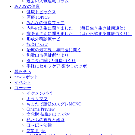
過去の人気連載コラム
みんなの健康
健康トピックス
医療TOPICS
みんなの健康フェア
内科の先生に聞きました！（毎日生き生き健康通信）
歯医者さんに聞きました！（口から始まる健康づくり）
形成外科診療ナビ
協会けんぽ
治療の最前線！専門医に聞く
和歌山市保健所だより
タニタに聞く! 健康づくり
手軽にセルフケア 癒やしのツボ
暮らそら
newスポット
イベント
コーナー
イケメンパパ
キラリママ
ちまたで話題のスグレMONO
Cinema Preview
文化財 仏像のよこがお
私たちの視線と始点
ほ～ほ～法律
防災Topics