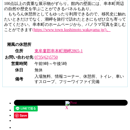
100点以上の貴重な展示物がずらり。館内の壁面には、串本町周辺
の自然や歴史を学ぶことができるパネルもあり。
もちろん休憩所としてもゆったり利用できるので、移民史に触れ
たいときだけでなく、潮岬を旅行で訪れたときにもぜひ立ち寄って
みてください。串本町のホームページから、パノラマ写真を楽しむ
ことができます
(https://www.town.kushimoto.wakayama.jp/)。
潮風の休憩所
住所
東牟婁郡串本町潮岬2865-1
お問い合わせ先
0735(62)5750
営業時間
午前9時～午後5時
休日
無休
入場無料、情報コーナー、休憩所、トイレ、車い
備考
すスロープ、フリーワイファイ完備
Post
Save