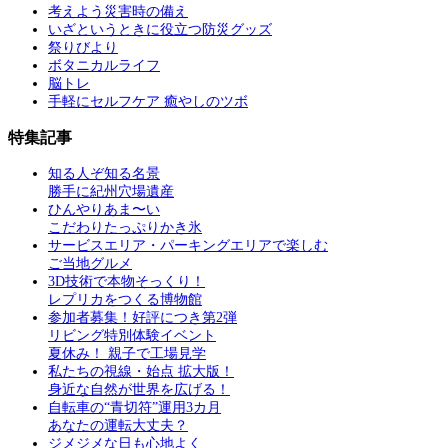
考えよう災害時の備え
いざというときに役立つ防災グッズ
祭りびより
ボタニカルライフ
脳トレ
手軽にセルフケア 癒やしのツボ
特集記事
知る人ぞ知る名景
勝手に紀州穴場遺産
ひんやりあま〜い
こだわりたっぷりかき氷
サービスエリア・パーキングエリアで楽しむ
ご当地グルメ
3D技術で本物そっくり！
レプリカをつくる博物館
参加者募集！好評につき第2弾
リビング特別体験イベント
夏休み！ 親子で工場見学
私たちの視線・始点 拡大版！
身近な自然が世界を広げる！
自転車の“青切符”運用3カ月
あなたの運転大丈夫？
ジメジメな日も心地よく