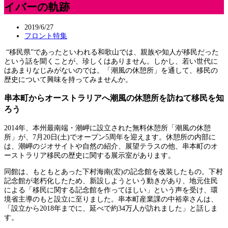
イバーの軌跡
2019/6/27
フロント特集
“移民県”であったといわれる和歌山では、親族や知人が移民だった
という話を聞くことが、珍しくはありません。しかし、若い世代に
はあまりなじみがないのでは。「潮風の休憩所」を通して、移民の
歴史について興味を持ってみませんか。
串本町からオーストラリアへ潮風の休憩所を訪ねて移民を知
ろう
2014年、本州最南端・潮岬に設立された無料休憩所「潮風の休憩
所」が、7月20日(土)でオープン5周年を迎えます。休憩所の内部に
は、潮岬のジオサイトや自然の紹介、展望テラスの他、串本町のオ
ーストラリア移民の歴史に関する展示室があります。
同館は、もともとあった下村海南(宏)の記念館を改装したもの。下村
記念館が老朽化したため、新設しようという動きがあり、地元住民
による「移民に関する記念館を作ってほしい」という声を受け、環
境省主導のもと設立に至りました。串本町産業課の中裕幸さんは、
「設立から2018年までに、延べで約34万人が訪れました」と話しま
す。