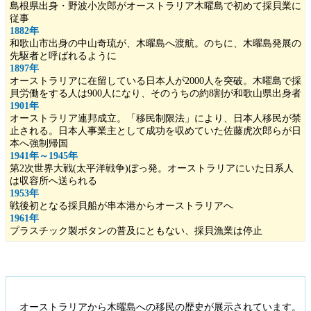
島根県出身・野波小次郎がオーストラリア木曜島で初めて採貝業に
従事
1882年
和歌山市出身の中山奇琉が、木曜島へ渡航。のちに、木曜島発展の
先駆者と呼ばれるように
1897年
オーストラリアに在留している日本人が2000人を突破。木曜島で採
貝労働をする人は900人になり、そのうちの約8割が和歌山県出身者
1901年
オーストラリア連邦成立。「移民制限法」により、日本人移民が禁
止される。日本人事業主として成功を収めていた佐藤虎次郎らが日
本へ強制帰国
1941年～1945年
第2次世界大戦(太平洋戦争)ぼっ発。オーストラリアにいた日系人
は収容所へ送られる
1953年
戦後初となる採貝船が串本港からオーストラリアへ
1961年
プラスチック製ボタンの普及にともない、採貝漁業は停止
オーストラリアから木曜島への移民の歴史が展示されています。