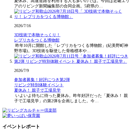
夏休み、高速道路を利用する人も多いのでは。今回は近畿エリ
アのリビング新聞編集部の合同企画。5府県の…
2026/7/16
3D技術で本物そっくり！
レプリカをつくる博物館
昨年10月に開館した「レプリカをつくる博物館」(紀美野町神
野市場)。3D技術を駆使した骨格標本や…
2026/7/9
参加者募集！好評につき第2弾
リビング特別体験イベント
夏休み！ 親子で工場見学
いよいよ待ちに待った夏休み。昨年好評だった「夏休み！ 親
子で工場見学」の第2弾を企画しました。今…
イベントレポート