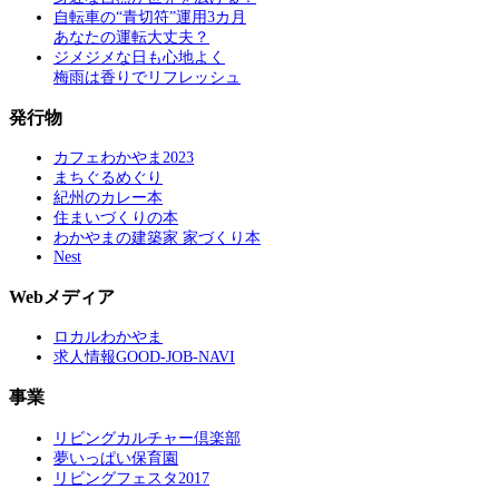
自転車の“青切符”運用3カ月
あなたの運転大丈夫？
ジメジメな日も心地よく
梅雨は香りでリフレッシュ
発行物
カフェわかやま2023
まちぐるめぐり
紀州のカレー本
住まいづくりの本
わかやまの建築家 家づくり本
Nest
Webメディア
ロカルわかやま
求人情報GOOD-JOB-NAVI
事業
リビングカルチャー倶楽部
夢いっぱい保育園
リビングフェスタ2017