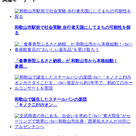
和歌山市駅前で社会実験 歩行者天国にしてまちの可能性を探
る
「食事券型ふるさと納税」が 和歌山市から本格始動！
参画…
和歌山で誕生したスチールパンの楽団
「キノクニPANオン…