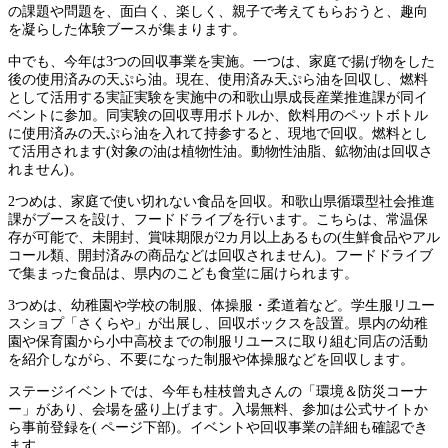
の課題や問題を、面白く、楽しく、親子で考えてもらおうと、趣向
を凝らした体験ブースが集まります。
中でも、今年は3つの回収事業を実施。一つは、家庭で揚げ物をした
後の使用済みの天ぷら油。現在、使用済み天ぷら油を回収し、燃料
として活用する実証実験を実施中の和歌山県成長産業推進課が同イ
ベントに参加。同実験の回収専用ボトルか、飲料用のペットボトル
に使用済みの天ぷら油を入れて持参すると、現地で回収。燃料とし
て活用されます(対象の油は植物性油。動物性油脂、鉱物油は回収さ
れません)。
2つめは、家庭で使い切れない食品を回収。和歌山県循環型社会推進
課がブースを設け、フードドライブを行います。こちらは、常温保
存が可能で、未開封、賞味期限が2カ月以上あるもの(生鮮食品やアル
コール類、開封済みの商品などは回収されません)。フードドライブ
で集まった食品は、県内のこども食堂に届けられます。
3つめは、幼稚園や学校の制服、体操服・柔道着など。学生服リユー
スショプ「さくらや」が出展し、回収ボックスを設置。県内の幼稚
園や保育園から小中高校までの制服リユースに取り組む同店の活動
を紹介しながら、不要になった制服や体操服などを回収します。
ステージイベントでは、今年も桂枝曾丸さんの「環境＆防災コーナ
ー」があり、会場を盛り上げます。入場無料、参加は公式サイトか
ら事前登録を( ページ下部)。イベントや回収事業の詳細も確認でき
ます。