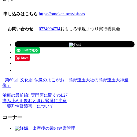
申し込みはこちら
https://omokan.net/visitors
お問い合わせ
0734994734
おもしろ環境まつり実行委員会
Post
Save
−第60回−文化財 仏像のよこがお「熊野速玉大社の熊野速玉大神坐
像」
治療の最前線! 専門医に聞くvol.27
痛み止めを飲むときは腎臓に注意
「薬剤性腎障害」について
コーナー