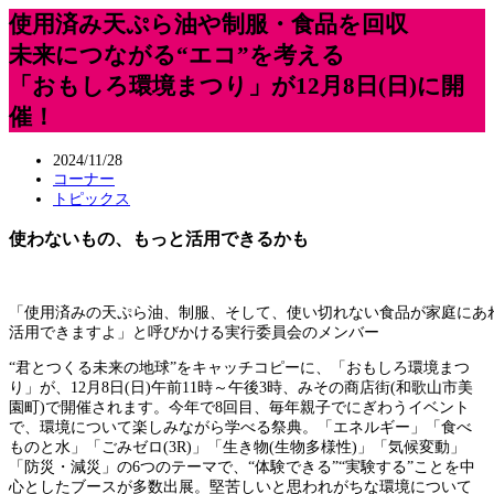
使用済み天ぷら油や制服・食品を回収
未来につながる“エコ”を考える
「おもしろ環境まつり」が12月8日(日)に開
催！
2024/11/28
コーナー
トピックス
使わないもの、もっと活用できるかも
「使用済みの天ぷら油、制服、そして、使い切れない食品が家庭にあ
活用できますよ」と呼びかける実行委員会のメンバー
“君とつくる未来の地球”をキャッチコピーに、「おもしろ環境まつ
り」が、12月8日(日)午前11時～午後3時、みその商店街(和歌山市美
園町)で開催されます。今年で8回目、毎年親子でにぎわうイベント
で、環境について楽しみながら学べる祭典。「エネルギー」「食べ
ものと水」「ごみゼロ(3R)」「生き物(生物多様性)」「気候変動」
「防災・減災」の6つのテーマで、“体験できる”“実験する”ことを中
心としたブースが多数出展。堅苦しいと思われがちな環境について