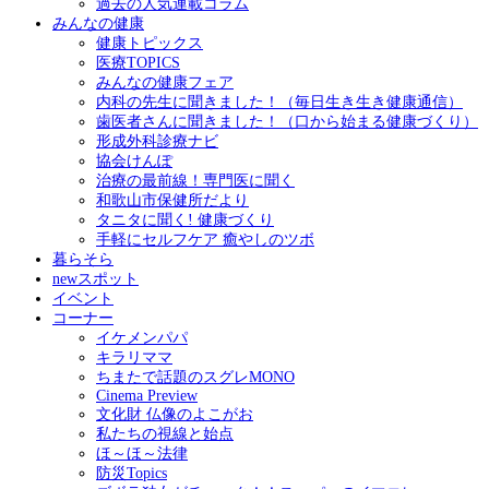
過去の人気連載コラム
みんなの健康
健康トピックス
医療TOPICS
みんなの健康フェア
内科の先生に聞きました！（毎日生き生き健康通信）
歯医者さんに聞きました！（口から始まる健康づくり）
形成外科診療ナビ
協会けんぽ
治療の最前線！専門医に聞く
和歌山市保健所だより
タニタに聞く! 健康づくり
手軽にセルフケア 癒やしのツボ
暮らそら
newスポット
イベント
コーナー
イケメンパパ
キラリママ
ちまたで話題のスグレMONO
Cinema Preview
文化財 仏像のよこがお
私たちの視線と始点
ほ～ほ～法律
防災Topics