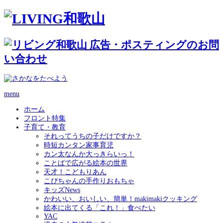
menu
ホーム
フロント特集
子育て・教育
それってうちの子だけですか？
時短カンタン家事育児
カン太なんか大っきらいっ！
ことばで広がる絵本の世界
天才！こどもりあん
こぴちゃんの手作りおもちゃ
キッズNews
かわいい、おいしい、簡単！makimakiクッキング
絵本に出てくる「これ！」食べたい
YAC