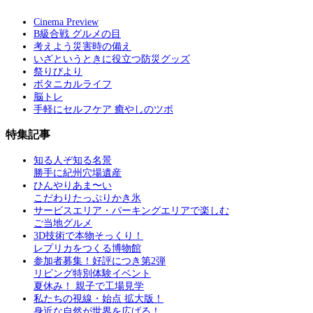
Cinema Preview
B級合戦 グルメの目
考えよう災害時の備え
いざというときに役立つ防災グッズ
祭りびより
ボタニカルライフ
脳トレ
手軽にセルフケア 癒やしのツボ
特集記事
知る人ぞ知る名景
勝手に紀州穴場遺産
ひんやりあま〜い
こだわりたっぷりかき氷
サービスエリア・パーキングエリアで楽しむ
ご当地グルメ
3D技術で本物そっくり！
レプリカをつくる博物館
参加者募集！好評につき第2弾
リビング特別体験イベント
夏休み！ 親子で工場見学
私たちの視線・始点 拡大版！
身近な自然が世界を広げる！