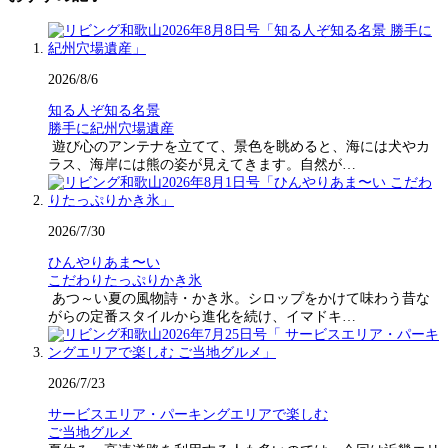
2026/8/6
知る人ぞ知る名景
勝手に紀州穴場遺産
遊び心のアンテナを立てて、景色を眺めると、海には犬やカ
ラス、海岸には熊の姿が見えてきます。自然が…
2026/7/30
ひんやりあま〜い
こだわりたっぷりかき氷
あつ～い夏の風物詩・かき氷。シロップをかけて味わう昔な
がらの定番スタイルから進化を続け、イマドキ…
2026/7/23
サービスエリア・パーキングエリアで楽しむ
ご当地グルメ