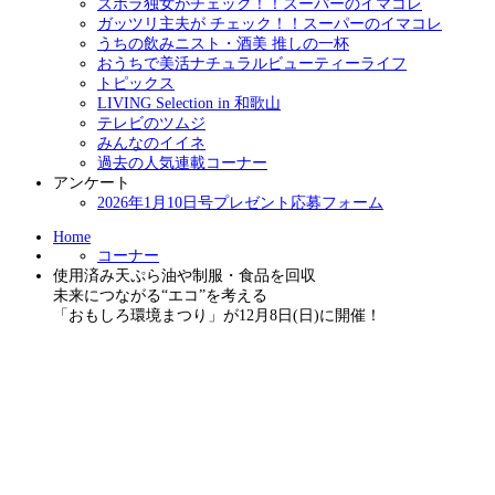
ズボラ独女がチェック！！スーパーのイマコレ
ガッツリ主夫が チェック！！スーパーのイマコレ
うちの飲みニスト・酒美 推しの一杯
おうちで美活ナチュラルビューティーライフ
トピックス
LIVING Selection in 和歌山
テレビのツムジ
みんなのイイネ
過去の人気連載コーナー
アンケート
2026年1月10日号プレゼント応募フォーム
Home
コーナー
使用済み天ぷら油や制服・食品を回収
未来につながる“エコ”を考える
「おもしろ環境まつり」が12月8日(日)に開催！