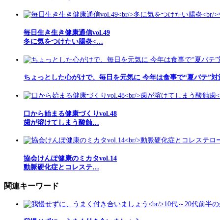
毎日生き生き健康通信vol.49
冬に気をつけたい腸炎<…
ちょっとした心がけで、毎日を元気に 今年は食事で“夏バテ”対
口から始まる健康づくりvol.48
歯が溶けてしまう酸蝕…
協会けんぽ健康のミカタvol.14
動脈硬化症とコレステ…
関連キーワード