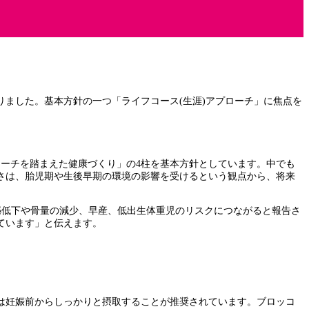
まりました。基本方針の一つ「ライフコース(生涯)アプローチ」に焦点を
ローチを踏まえた健康づくり」の4柱を基本方針としています。中でも
さは、胎児期や生後早期の環境の影響を受けるという観点から、将来
泌低下や骨量の減少、早産、低出生体重児のリスクにつながると報告さ
ています」と伝えます。
酸は妊娠前からしっかりと摂取することが推奨されています。ブロッコ