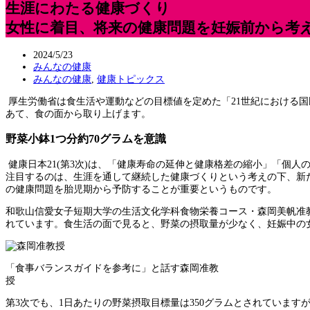
生涯にわたる健康づくり
女性に着目、将来の健康問題を妊娠前から考
2024/5/23
みんなの健康
みんなの健康
,
健康トピックス
厚生労働省は食生活や運動などの目標値を定めた「21世紀における国民
あて、食の面から取り上げます。
野菜小鉢1つ分約70グラムを意識
健康日本21(第3次)は、「健康寿命の延伸と健康格差の縮小」「個
注目するのは、生涯を通して継続した健康づくりという考えの下、新
の健康問題を胎児期から予防することが重要というものです。
和歌山信愛女子短期大学の生活文化学科食物栄養コース・森岡美帆准教
れています。食生活の面で見ると、野菜の摂取量が少なく、妊娠中の
「食事バランスガイドを参考に」と話す森岡准教
授
第3次でも、1日あたりの野菜摂取目標量は350グラムとされていま