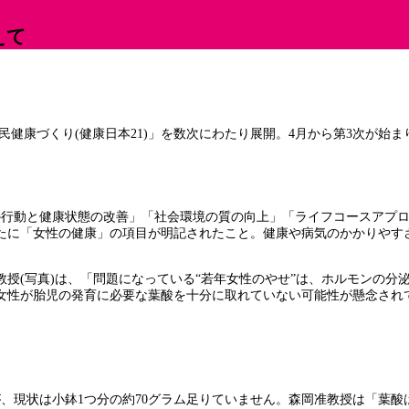
えて
健康づくり(健康日本21)」を数次にわたり展開。4月から第3次が始
人の行動と健康状態の改善」「社会環境の質の向上」「ライフコースアプ
たに「女性の健康」の項目が明記されたこと。健康や病気のかかりやす
授(写真)は、「問題になっている“若年女性のやせ”は、ホルモンの分
女性が胎児の発育に必要な葉酸を十分に取れていない可能性が懸念され
すが、現状は小鉢1つ分の約70グラム足りていません。森岡准教授は「葉