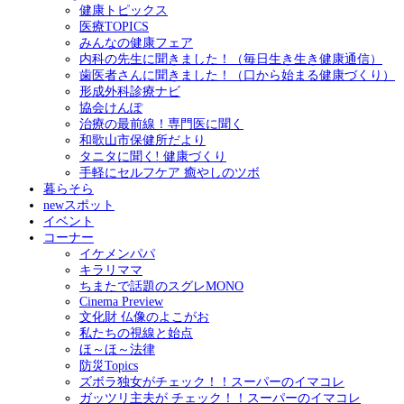
健康トピックス
医療TOPICS
みんなの健康フェア
内科の先生に聞きました！（毎日生き生き健康通信）
歯医者さんに聞きました！（口から始まる健康づくり）
形成外科診療ナビ
協会けんぽ
治療の最前線！専門医に聞く
和歌山市保健所だより
タニタに聞く! 健康づくり
手軽にセルフケア 癒やしのツボ
暮らそら
newスポット
イベント
コーナー
イケメンパパ
キラリママ
ちまたで話題のスグレMONO
Cinema Preview
文化財 仏像のよこがお
私たちの視線と始点
ほ～ほ～法律
防災Topics
ズボラ独女がチェック！！スーパーのイマコレ
ガッツリ主夫が チェック！！スーパーのイマコレ