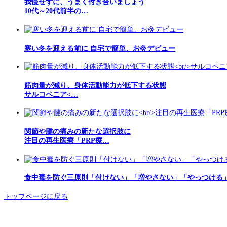
我慢せずに、うまく付き合いましょう
10代～20代前半の…
寒い冬を迎える前に 自宅で簡単、お灸デビュー
筋肉量が減り、身体活動能力が低下する状態
サルコペニア<…
関節や腱の痛みの新たな選択肢に
注目の再生医療「PRP療…
食中毒を防ぐ三原則「付けない」「増やさない」「やっつける
トップページに戻る