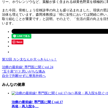
リー、ホウレンソウなど、葉酸が多く含まれる緑黄色野菜を積極的に
また今回、骨粗しょう症検診率の向上も盛り込まれました。現状の受診
治体も増えています。森岡准教授は「特に女性においては閉経に伴い
取り組むことが重要です」と説明。その上で、「生活の質の向上を目
います。
Save
第32回 カン太なんか大っきらいっ！
治療の最前線! 専門医に聞くvol.24
“五十肩”だと思いがちな痛み
自分で判断せずに整形外科へ
みんなの健康
治療の最前線! 専門医に聞くvol.17
再発・再入院を…