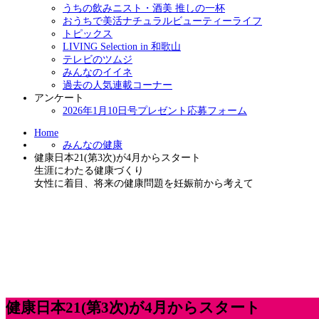
うちの飲みニスト・酒美 推しの一杯
おうちで美活ナチュラルビューティーライフ
トピックス
LIVING Selection in 和歌山
テレビのツムジ
みんなのイイネ
過去の人気連載コーナー
アンケート
2026年1月10日号プレゼント応募フォーム
Home
みんなの健康
健康日本21(第3次)が4月からスタート
生涯にわたる健康づくり
女性に着目、将来の健康問題を妊娠前から考えて
健康日本21(第3次)が4月からスタート