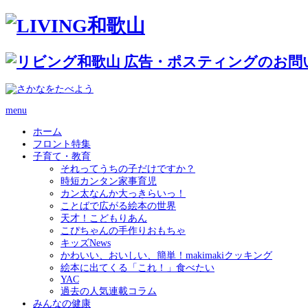
menu
ホーム
フロント特集
子育て・教育
それってうちの子だけですか？
時短カンタン家事育児
カン太なんか大っきらいっ！
ことばで広がる絵本の世界
天才！こどもりあん
こぴちゃんの手作りおもちゃ
キッズNews
かわいい、おいしい、簡単！makimakiクッキング
絵本に出てくる「これ！」食べたい
YAC
過去の人気連載コラム
みんなの健康