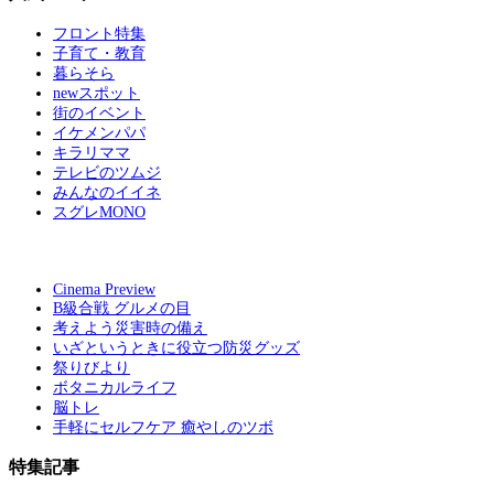
フロント特集
子育て・教育
暮らそら
newスポット
街のイベント
イケメンパパ
キラリママ
テレビのツムジ
みんなのイイネ
スグレMONO
Cinema Preview
B級合戦 グルメの目
考えよう災害時の備え
いざというときに役立つ防災グッズ
祭りびより
ボタニカルライフ
脳トレ
手軽にセルフケア 癒やしのツボ
特集記事