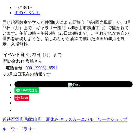
2021/8/19
街のイベント
同じ絵画教室で学んだ仲間8人による展覧会「第4回光風展」が、8月
23日（月）まで、ギャラリー龍門（和歌山市湊通丁北）で開かれて
います。午前10時～午後5時（23日は4時まで）。それぞれが独自の
世界を表現しようと、楽しみながら油絵で描いた洋画約40点を展
示。入場無料。
イベント日
8月23日（月）まで
問い合わせ
塩崎さん
電話番号
090（9996）8591
※8月12日現在の情報です
Post
Save
近鉄百貨店 和歌山店 夏休み キッズカーニバル ワークショップ
キーワードラリー