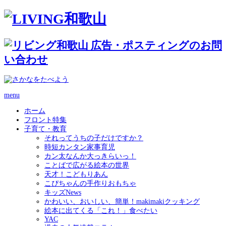
menu
ホーム
フロント特集
子育て・教育
それってうちの子だけですか？
時短カンタン家事育児
カン太なんか大っきらいっ！
ことばで広がる絵本の世界
天才！こどもりあん
こぴちゃんの手作りおもちゃ
キッズNews
かわいい、おいしい、簡単！makimakiクッキング
絵本に出てくる「これ！」食べたい
YAC