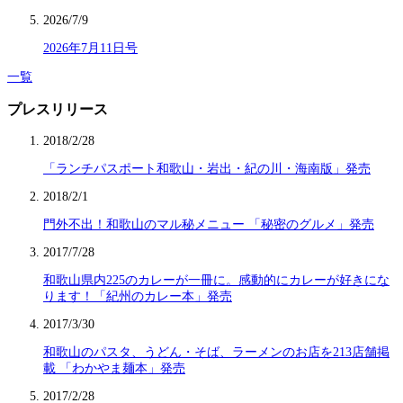
2026/7/9
2026年7月11日号
一覧
プレスリリース
2018/2/28
「ランチパスポート和歌山・岩出・紀の川・海南版」発売
2018/2/1
門外不出！和歌山のマル秘メニュー 「秘密のグルメ」発売
2017/7/28
和歌山県内225のカレーが一冊に。感動的にカレーが好きにな
ります！「紀州のカレー本」発売
2017/3/30
和歌山のパスタ、うどん・そば、ラーメンのお店を213店舗掲
載 「わかやま麺本」発売
2017/2/28