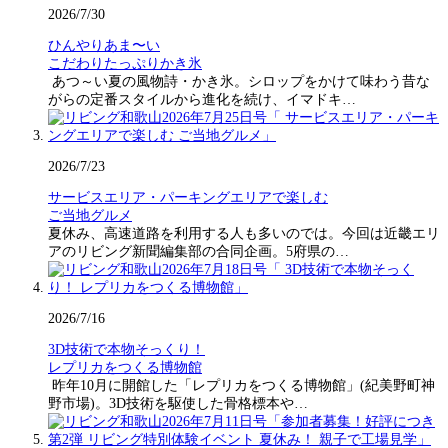
2026/7/30
ひんやりあま〜い
こだわりたっぷりかき氷
あつ～い夏の風物詩・かき氷。シロップをかけて味わう昔な
がらの定番スタイルから進化を続け、イマドキ…
2026/7/23
サービスエリア・パーキングエリアで楽しむ
ご当地グルメ
夏休み、高速道路を利用する人も多いのでは。今回は近畿エリ
アのリビング新聞編集部の合同企画。5府県の…
2026/7/16
3D技術で本物そっくり！
レプリカをつくる博物館
昨年10月に開館した「レプリカをつくる博物館」(紀美野町神
野市場)。3D技術を駆使した骨格標本や…