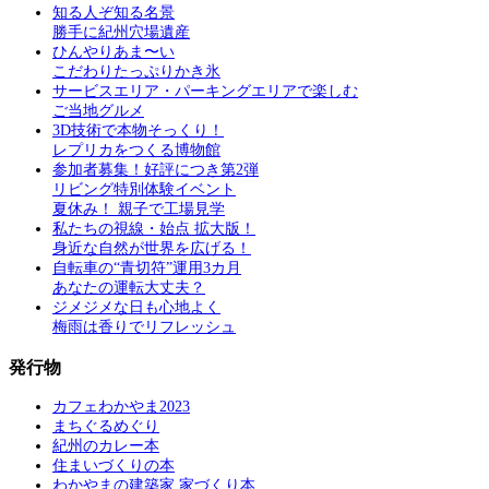
知る人ぞ知る名景
勝手に紀州穴場遺産
ひんやりあま〜い
こだわりたっぷりかき氷
サービスエリア・パーキングエリアで楽しむ
ご当地グルメ
3D技術で本物そっくり！
レプリカをつくる博物館
参加者募集！好評につき第2弾
リビング特別体験イベント
夏休み！ 親子で工場見学
私たちの視線・始点 拡大版！
身近な自然が世界を広げる！
自転車の“青切符”運用3カ月
あなたの運転大丈夫？
ジメジメな日も心地よく
梅雨は香りでリフレッシュ
発行物
カフェわかやま2023
まちぐるめぐり
紀州のカレー本
住まいづくりの本
わかやまの建築家 家づくり本