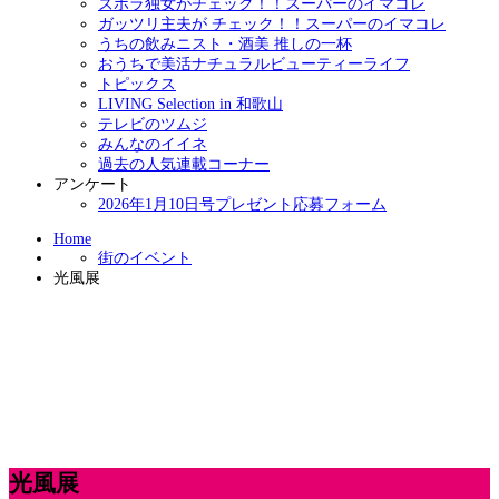
ズボラ独女がチェック！！スーパーのイマコレ
ガッツリ主夫が チェック！！スーパーのイマコレ
うちの飲みニスト・酒美 推しの一杯
おうちで美活ナチュラルビューティーライフ
トピックス
LIVING Selection in 和歌山
テレビのツムジ
みんなのイイネ
過去の人気連載コーナー
アンケート
2026年1月10日号プレゼント応募フォーム
Home
街のイベント
光風展
光風展