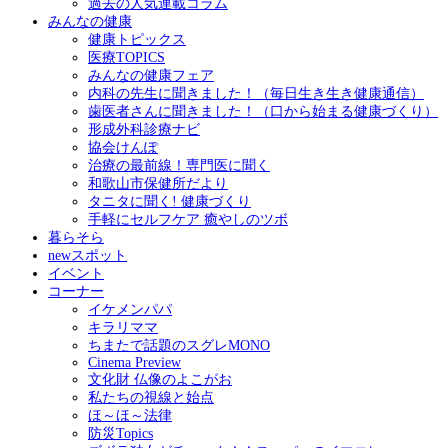
過去の人気連載コラム
みんなの健康
健康トピックス
医療TOPICS
みんなの健康フェア
内科の先生に聞きました！（毎日生き生き健康通信）
歯医者さんに聞きました！（口から始まる健康づくり）
形成外科診療ナビ
協会けんぽ
治療の最前線！専門医に聞く
和歌山市保健所だより
タニタに聞く! 健康づくり
手軽にセルフケア 癒やしのツボ
暮らそら
newスポット
イベント
コーナー
イケメンパパ
キラリママ
ちまたで話題のスグレMONO
Cinema Preview
文化財 仏像のよこがお
私たちの視線と始点
ほ～ほ～法律
防災Topics