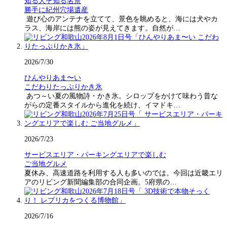
知る人ぞ知る名景
勝手に紀州穴場遺産
遊び心のアンテナを立てて、景色を眺めると、海には犬やカ
ラス、海岸には熊の姿が見えてきます。自然が…
2026/7/30
ひんやりあま〜い
こだわりたっぷりかき氷
あつ～い夏の風物詩・かき氷。シロップをかけて味わう昔な
がらの定番スタイルから進化を続け、イマドキ…
2026/7/23
サービスエリア・パーキングエリアで楽しむ
ご当地グルメ
夏休み、高速道路を利用する人も多いのでは。今回は近畿エリ
アのリビング新聞編集部の合同企画。5府県の…
2026/7/16