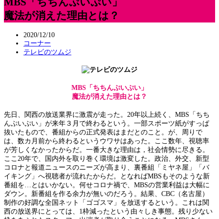
MBS「ちちんぷいぷい」
魔法が消えた理由とは？
2020/12/10
コーナー
テレビのツムジ
MBS「ちちんぷいぷい」
魔法が消えた理由とは？
先日、関西の放送業界に激震が走った。20年以上続く、MBS「ちち
んぷいぷい」が来年３月で終わるという。一部スポーツ紙がすっぱ
抜いたもので、番組からの正式発表はまだとのこと。が、周りで
は、数カ月前から終わるというウワサはあった。ここ数年、視聴率
が芳しくなかったからだ。一番大きな理由は，社会情勢に尽きる。
ここ20年で、国内外を取り巻く環境は激変した。政治、外交、新型
コロナと報道ニュースのニーズが高まり、裏番組「ミヤネ屋」「バ
イキング」へ視聴者が流れたからだ。となればMBSもそのような新
番組を…とはいかない。何せコロナ禍で、MBSの営業利益は大幅に
ダウン。新番組を作る余力が無いのだろう。結果、CBC（名古屋）
制作の好調な全国ネット「ゴゴスマ」を放送するという。これは関
西の放送界にとっては、1枠減ったという由々しき事態。残り少ない