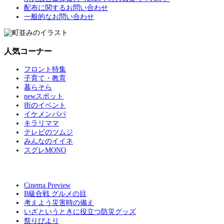
配布に関するお問い合わせ
一般的なお問い合わせ
人気コーナー
フロント特集
子育て・教育
暮らそら
newスポット
街のイベント
イケメンパパ
キラリママ
テレビのツムジ
みんなのイイネ
スグレMONO
Cinema Preview
B級合戦 グルメの目
考えよう災害時の備え
いざというときに役立つ防災グッズ
祭りびより