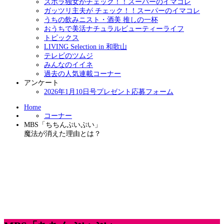
ズボラ独女がチェック！！スーパーのイマコレ
ガッツリ主夫が チェック！！スーパーのイマコレ
うちの飲みニスト・酒美 推しの一杯
おうちで美活ナチュラルビューティーライフ
トピックス
LIVING Selection in 和歌山
テレビのツムジ
みんなのイイネ
過去の人気連載コーナー
アンケート
2026年1月10日号プレゼント応募フォーム
Home
コーナー
MBS「ちちんぷいぷい」
魔法が消えた理由とは？