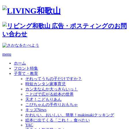
menu
ホーム
フロント特集
子育て・教育
それってうちの子だけですか？
時短カンタン家事育児
カン太なんか大っきらいっ！
ことばで広がる絵本の世界
天才！こどもりあん
こぴちゃんの手作りおもちゃ
キッズNews
かわいい、おいしい、簡単！makimakiクッキング
絵本に出てくる「これ！」食べたい
YAC