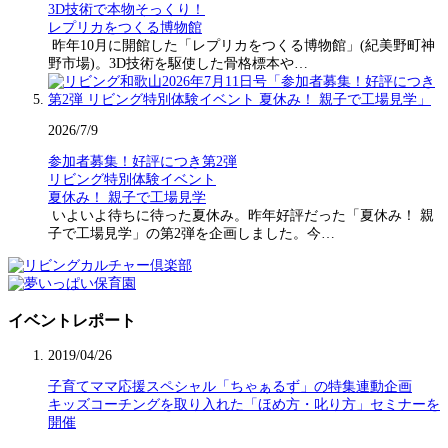
3D技術で本物そっくり！
レプリカをつくる博物館
昨年10月に開館した「レプリカをつくる博物館」(紀美野町神
野市場)。3D技術を駆使した骨格標本や…
2026/7/9
参加者募集！好評につき第2弾
リビング特別体験イベント
夏休み！ 親子で工場見学
いよいよ待ちに待った夏休み。昨年好評だった「夏休み！ 親
子で工場見学」の第2弾を企画しました。今…
イベントレポート
2019/04/26
子育てママ応援スペシャル「ちゃぁるず」の特集連動企画
キッズコーチングを取り入れた「ほめ方・叱り方」セミナーを
開催