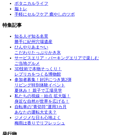
ボタニカルライフ
脳トレ
手軽にセルフケア 癒やしのツボ
特集記事
知る人ぞ知る名景
勝手に紀州穴場遺産
ひんやりあま〜い
こだわりたっぷりかき氷
サービスエリア・パーキングエリアで楽しむ
ご当地グルメ
3D技術で本物そっくり！
レプリカをつくる博物館
参加者募集！好評につき第2弾
リビング特別体験イベント
夏休み！ 親子で工場見学
私たちの視線・始点 拡大版！
身近な自然が世界を広げる！
自転車の“青切符”運用3カ月
あなたの運転大丈夫？
ジメジメな日も心地よく
梅雨は香りでリフレッシュ
発行物