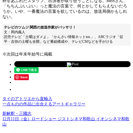
枠をあふれたスタッフ、出演者が取り合うことになる。MBSさん、
「ちちんぷいぷい」っと魔法の言葉で、何とかしてもらえないだろ
うか。いや、一番魔法の言葉を欲しているのは、放送局側かもしれ
ない。
テレビのツムジ 関西の放送作家がバッサリ！
文：岡内義人
読売テレビ「土曜はダメよ」「かんさい情報ネットten.」、ABCラジオ「征
平・吉弥の土曜も全開」など番組構成や、テレビCMなどを手がける
※次回は年末年始号に掲載
Post
Save
タイのアトリエから直輸入
一点ものの作品に出合えるアートギャラリー
新解釈・三國志
12月11日（金）ロードショー ジストシネマ和歌山 イオンシネマ和歌
山