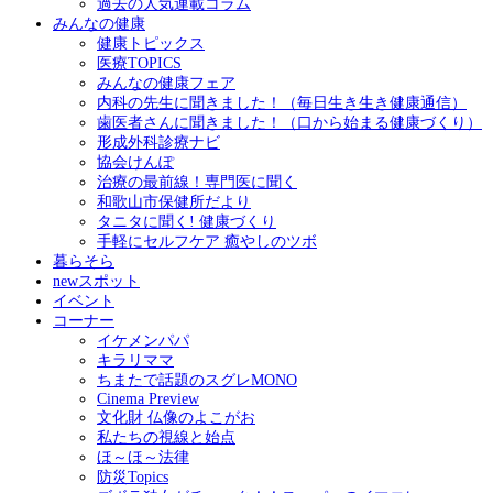
過去の人気連載コラム
みんなの健康
健康トピックス
医療TOPICS
みんなの健康フェア
内科の先生に聞きました！（毎日生き生き健康通信）
歯医者さんに聞きました！（口から始まる健康づくり）
形成外科診療ナビ
協会けんぽ
治療の最前線！専門医に聞く
和歌山市保健所だより
タニタに聞く! 健康づくり
手軽にセルフケア 癒やしのツボ
暮らそら
newスポット
イベント
コーナー
イケメンパパ
キラリママ
ちまたで話題のスグレMONO
Cinema Preview
文化財 仏像のよこがお
私たちの視線と始点
ほ～ほ～法律
防災Topics