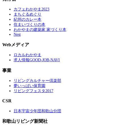
カフェわかやま2023
まちぐるめぐり
紀州のカレー本
住まいづくりの本
わかやまの建築家 家づくり本
Nest
Webメディア
ロカルわかやま
求人情報GOOD-JOB-NAVI
事業
リビングカルチャー倶楽部
夢いっぱい保育園
リビングフェスタ2017
CSR
日本宇宙少年団和歌山分団
和歌山リビング新聞社