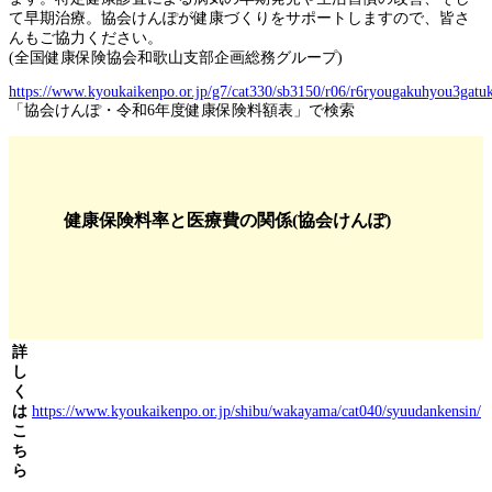
て早期治療。協会けんぽが健康づくりをサポートしますので、皆さ
んもご協力ください。
(全国健康保険協会和歌山支部企画総務グループ)
https://www.kyoukaikenpo.or.jp/g7/cat330/sb3150/r06/r6ryougakuhyou3gatuk
「協会けんぽ・令和6年度健康保険料額表」で検索
健康保険料率と医療費の関係(協会けんぽ)
詳
し
く
は
https://www.kyoukaikenpo.or.jp/shibu/wakayama/cat040/syuudankensin/
こ
ち
ら