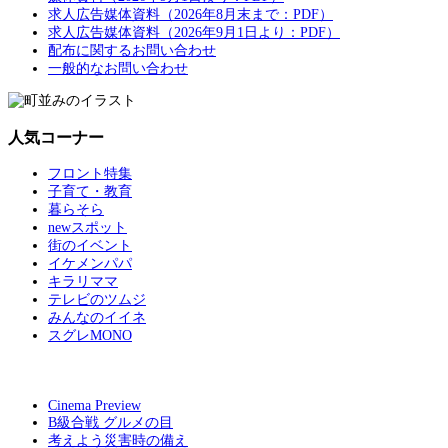
求人広告媒体資料（2026年8月末まで：PDF）
求人広告媒体資料（2026年9月1日より：PDF）
配布に関するお問い合わせ
一般的なお問い合わせ
人気コーナー
フロント特集
子育て・教育
暮らそら
newスポット
街のイベント
イケメンパパ
キラリママ
テレビのツムジ
みんなのイイネ
スグレMONO
Cinema Preview
B級合戦 グルメの目
考えよう災害時の備え