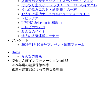
ズボラ独女がチェック！！スーパーのイマコレ
ガッツリ主夫が チェック！！スーパーのイマコレ
うちの飲みニスト・酒美 推しの一杯
おうちで美活ナチュラルビューティーライフ
トピックス
LIVING Selection in 和歌山
テレビのツムジ
みんなのイイネ
過去の人気連載コーナー
アンケート
2026年1月10日号プレゼント応募フォーム
Home
みんなの健康
協会けんぽインフォメーションvol.35
2024年度の健康保険料率
都道府県支部によって異なる理由