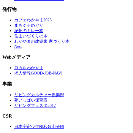
発行物
カフェわかやま2023
まちぐるめぐり
紀州のカレー本
住まいづくりの本
わかやまの建築家 家づくり本
Nest
Webメディア
ロカルわかやま
求人情報GOOD-JOB-NAVI
事業
リビングカルチャー倶楽部
夢いっぱい保育園
リビングフェスタ2017
CSR
日本宇宙少年団和歌山分団