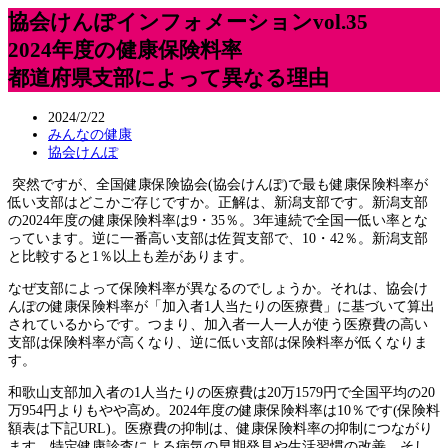
協会けんぽインフォメーションvol.35
2024年度の健康保険料率
都道府県支部によって異なる理由
2024/2/22
みんなの健康
協会けんぽ
突然ですが、全国健康保険協会(協会けんぽ)で最も健康保険料率が
低い支部はどこかご存じですか。正解は、新潟支部です。新潟支部
の2024年度の健康保険料率は9・35％。3年連続で全国一低い率とな
っています。逆に一番高い支部は佐賀支部で、10・42％。新潟支部
と比較すると1％以上も差があります。
なぜ支部によって保険料率が異なるのでしょうか。それは、協会け
んぽの健康保険料率が「加入者1人当たりの医療費」に基づいて算出
されているからです。つまり、加入者一人一人が使う医療費の高い
支部は保険料率が高くなり、逆に低い支部は保険料率が低くなりま
す。
和歌山支部加入者の1人当たりの医療費は20万1579円で全国平均の20
万954円よりもやや高め。2024年度の健康保険料率は10％です(保険料
額表は下記URL)。医療費の抑制は、健康保険料率の抑制につながり
ます。特定健康診査による病気の早期発見や生活習慣の改善、そし