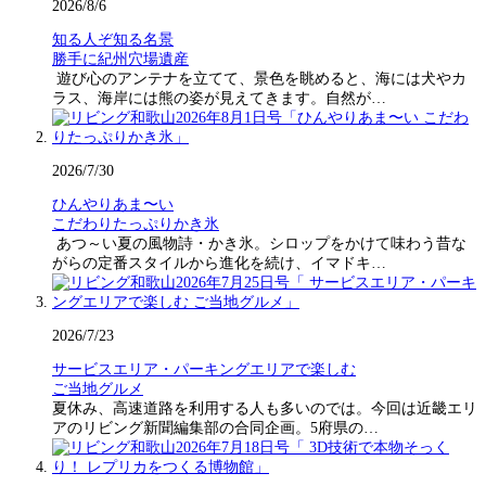
2026/8/6
知る人ぞ知る名景
勝手に紀州穴場遺産
遊び心のアンテナを立てて、景色を眺めると、海には犬やカ
ラス、海岸には熊の姿が見えてきます。自然が…
2026/7/30
ひんやりあま〜い
こだわりたっぷりかき氷
あつ～い夏の風物詩・かき氷。シロップをかけて味わう昔な
がらの定番スタイルから進化を続け、イマドキ…
2026/7/23
サービスエリア・パーキングエリアで楽しむ
ご当地グルメ
夏休み、高速道路を利用する人も多いのでは。今回は近畿エリ
アのリビング新聞編集部の合同企画。5府県の…