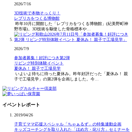
2026/7/16
3D技術で本物そっくり！
レプリカをつくる博物館
昨年10月に開館した「レプリカをつくる博物館」(紀美野町神
野市場)。3D技術を駆使した骨格標本や…
2026/7/9
参加者募集！好評につき第2弾
リビング特別体験イベント
夏休み！ 親子で工場見学
いよいよ待ちに待った夏休み。昨年好評だった「夏休み！ 親
子で工場見学」の第2弾を企画しました。今…
イベントレポート
2019/04/26
子育てママ応援スペシャル「ちゃぁるず」の特集連動企画
キッズコーチングを取り入れた「ほめ方・叱り方」セミナーを