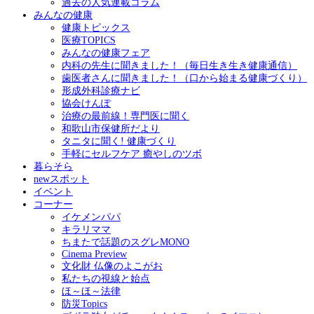
過去の人気連載コラム
みんなの健康
健康トピックス
医療TOPICS
みんなの健康フェア
内科の先生に聞きました！（毎日生き生き健康通信）
歯医者さんに聞きました！（口から始まる健康づくり）
形成外科診療ナビ
協会けんぽ
治療の最前線！専門医に聞く
和歌山市保健所だより
タニタに聞く! 健康づくり
手軽にセルフケア 癒やしのツボ
暮らそら
newスポット
イベント
コーナー
イケメンパパ
キラリママ
ちまたで話題のスグレMONO
Cinema Preview
文化財 仏像のよこがお
私たちの視線と始点
ほ～ほ～法律
防災Topics