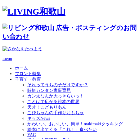
menu
ホーム
フロント特集
子育て・教育
それってうちの子だけですか？
時短カンタン家事育児
カン太なんか大っきらいっ！
ことばで広がる絵本の世界
天才！こどもりあん
こぴちゃんの手作りおもちゃ
キッズNews
かわいい、おいしい、簡単！makimakiクッキング
絵本に出てくる「これ！」食べたい
YAC