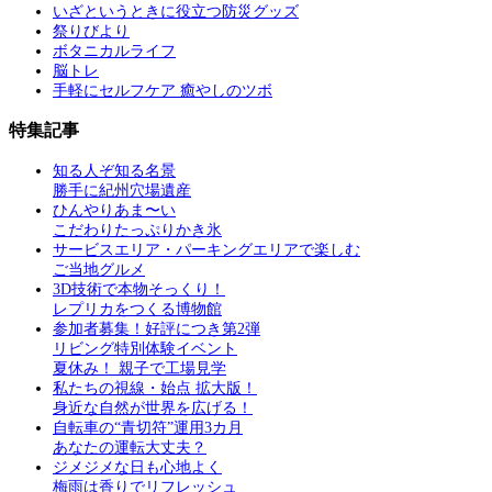
いざというときに役立つ防災グッズ
祭りびより
ボタニカルライフ
脳トレ
手軽にセルフケア 癒やしのツボ
特集記事
知る人ぞ知る名景
勝手に紀州穴場遺産
ひんやりあま〜い
こだわりたっぷりかき氷
サービスエリア・パーキングエリアで楽しむ
ご当地グルメ
3D技術で本物そっくり！
レプリカをつくる博物館
参加者募集！好評につき第2弾
リビング特別体験イベント
夏休み！ 親子で工場見学
私たちの視線・始点 拡大版！
身近な自然が世界を広げる！
自転車の“青切符”運用3カ月
あなたの運転大丈夫？
ジメジメな日も心地よく
梅雨は香りでリフレッシュ