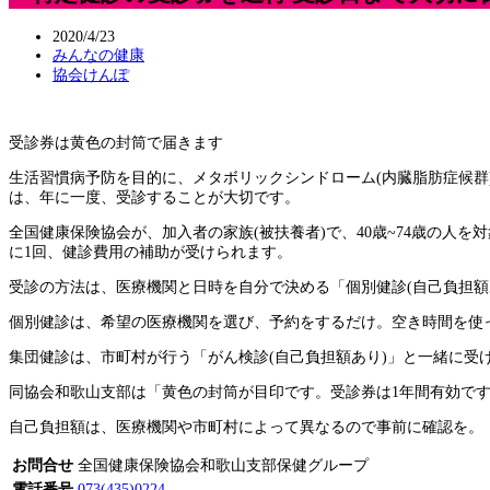
2020/4/23
みんなの健康
協会けんぽ
受診券は黄色の封筒で届きます
生活習慣病予防を目的に、メタボリックシンドローム(内臓脂肪症候群
は、年に一度、受診することが大切です。
全国健康保険協会が、加入者の家族(被扶養者)で、40歳~74歳の人
に1回、健診費用の補助が受けられます。
受診の方法は、医療機関と日時を自分で決める「個別健診(自己負担額
個別健診は、希望の医療機関を選び、予約をするだけ。空き時間を使
集団健診は、市町村が行う「がん検診(自己負担額あり)」と一緒に
同協会和歌山支部は「黄色の封筒が目印です。受診券は1年間有効で
自己負担額は、医療機関や市町村によって異なるので事前に確認を。
お問合せ
全国健康保険協会和歌山支部保健グループ
電話番号
073(435)0224