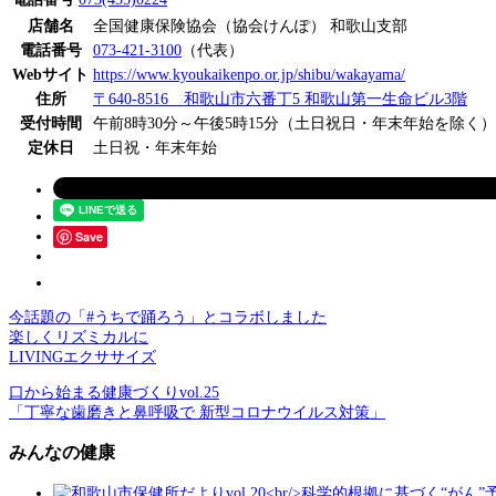
店舗名
全国健康保険協会（協会けんぽ） 和歌山支部
電話番号
073-421-3100
（代表）
Webサイト
https://www.kyoukaikenpo.or.jp/shibu/wakayama/
住所
〒640-8516 和歌山市六番丁5 和歌山第一生命ビル3階
受付時間
午前8時30分～午後5時15分（土日祝日・年末年始を除く）
定休日
土日祝・年末年始
Save
今話題の「#うちで踊ろう」とコラボしました
楽しくリズミカルに
LIVINGエクササイズ
口から始まる健康づくりvol.25
「丁寧な歯磨きと鼻呼吸で 新型コロナウイルス対策」
みんなの健康