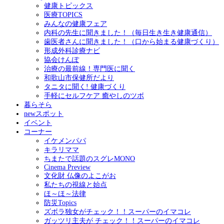
健康トピックス
医療TOPICS
みんなの健康フェア
内科の先生に聞きました！（毎日生き生き健康通信）
歯医者さんに聞きました！（口から始まる健康づくり）
形成外科診療ナビ
協会けんぽ
治療の最前線！専門医に聞く
和歌山市保健所だより
タニタに聞く! 健康づくり
手軽にセルフケア 癒やしのツボ
暮らそら
newスポット
イベント
コーナー
イケメンパパ
キラリママ
ちまたで話題のスグレMONO
Cinema Preview
文化財 仏像のよこがお
私たちの視線と始点
ほ～ほ～法律
防災Topics
ズボラ独女がチェック！！スーパーのイマコレ
ガッツリ主夫が チェック！！スーパーのイマコレ