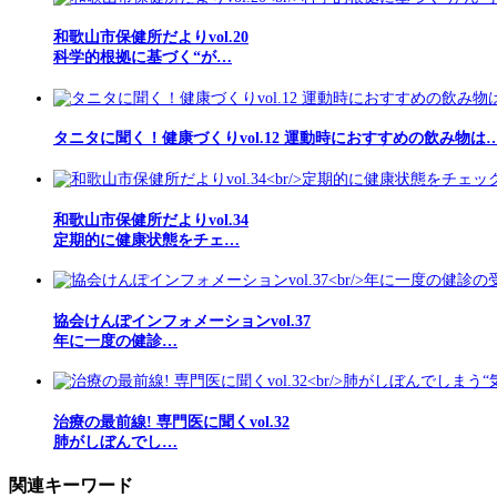
和歌山市保健所だよりvol.20
科学的根拠に基づく“が…
タニタに聞く！健康づくりvol.12 運動時におすすめの飲み物は
和歌山市保健所だよりvol.34
定期的に健康状態をチェ…
協会けんぽインフォメーションvol.37
年に一度の健診…
治療の最前線! 専門医に聞くvol.32
肺がしぼんでし…
関連キーワード