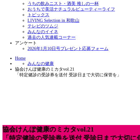
うちの飲みニスト・酒美 推しの一杯
おうちで美活ナチュラルビューティーライフ
トピックス
LIVING Selection in 和歌山
テレビのツムジ
みんなのイイネ
過去の人気連載コーナー
アンケート
2026年1月10日号プレゼント応募フォーム
Home
みんなの健康
協会けんぽ健康のミカタvol.21
「特定健診の受診券を送付 受診日まで大切に保管を」
協会けんぽ健康のミカタvol.21
「特定健診の受診券を送付 受診日まで大切に