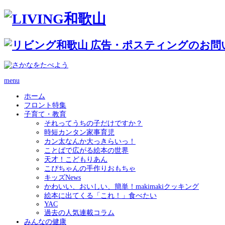
menu
ホーム
フロント特集
子育て・教育
それってうちの子だけですか？
時短カンタン家事育児
カン太なんか大っきらいっ！
ことばで広がる絵本の世界
天才！こどもりあん
こぴちゃんの手作りおもちゃ
キッズNews
かわいい、おいしい、簡単！makimakiクッキング
絵本に出てくる「これ！」食べたい
YAC
過去の人気連載コラム
みんなの健康