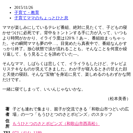
2015/11/26
子育て・教育
子育てママのちょっとひと息
ママが楽しみにしているテレビ番組、絶対に見たくて、子どもの寝
かせつけに必死です。背中をトントンする手に力が入って、いつも
より時間がかかり、イライラ度は120％！あ～、番組始まっちゃっ
た。その瞬間ママも夢の中…。目覚めたら真夜中で、番組なんかす
っかり終了。放心状態で涙が流れることも。そんなことを何度か繰
り返して、もう見ることを諦めていた―。
そんなママ、しばらくは悲しくて、イライラもしたけど、テレビよ
りステキなものが見えてきました。わが子が寝入るときの甘えた顔
と天使の寝顔。そんな“宝物”を身近に見て、楽しめるのもわずかな間
だけです。
一緒に寝てしまって、いいんじゃないかな。
（松本美香）
著
子ども連れで集まり、親子が交流できる「和歌山市つどいの広
者
場」の一つ「もうひとつのさとポピンズ」のスタッフ
住
もうひとつのさとポピンズ（和歌山市西高松）
所
TEL
073（414）1189