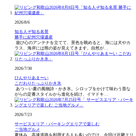
2026/8/6
知る人ぞ知る名景
勝手に紀州穴場遺産
遊び心のアンテナを立てて、景色を眺めると、海には犬やカ
ラス、海岸には熊の姿が見えてきます。自然が…
2026/7/30
ひんやりあま〜い
こだわりたっぷりかき氷
あつ～い夏の風物詩・かき氷。シロップをかけて味わう昔な
がらの定番スタイルから進化を続け、イマドキ…
2026/7/23
サービスエリア・パーキングエリアで楽しむ
ご当地グルメ
夏休み、高速道路を利用する人も多いのでは。今回は近畿エリ