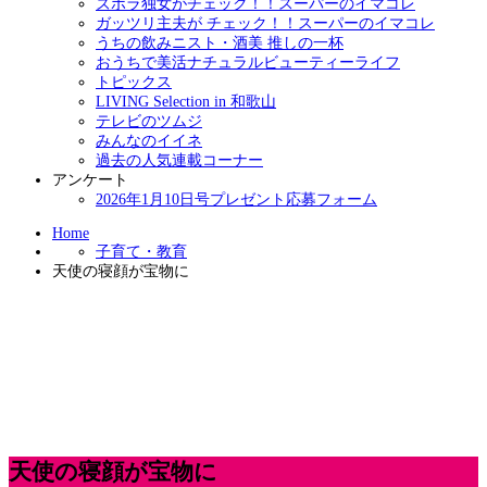
ズボラ独女がチェック！！スーパーのイマコレ
ガッツリ主夫が チェック！！スーパーのイマコレ
うちの飲みニスト・酒美 推しの一杯
おうちで美活ナチュラルビューティーライフ
トピックス
LIVING Selection in 和歌山
テレビのツムジ
みんなのイイネ
過去の人気連載コーナー
アンケート
2026年1月10日号プレゼント応募フォーム
Home
子育て・教育
天使の寝顔が宝物に
天使の寝顔が宝物に