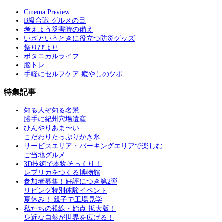
Cinema Preview
B級合戦 グルメの目
考えよう災害時の備え
いざというときに役立つ防災グッズ
祭りびより
ボタニカルライフ
脳トレ
手軽にセルフケア 癒やしのツボ
特集記事
知る人ぞ知る名景
勝手に紀州穴場遺産
ひんやりあま〜い
こだわりたっぷりかき氷
サービスエリア・パーキングエリアで楽しむ
ご当地グルメ
3D技術で本物そっくり！
レプリカをつくる博物館
参加者募集！好評につき第2弾
リビング特別体験イベント
夏休み！ 親子で工場見学
私たちの視線・始点 拡大版！
身近な自然が世界を広げる！