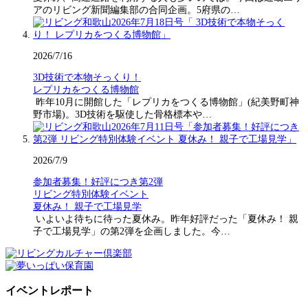
アのリビング新聞編集部の合同企画。5府県の…
2026/7/16
3D技術で本物そっくり！
レプリカをつくる博物館
昨年10月に開館した「レプリカをつくる博物館」(紀美野町神
野市場)。3D技術を駆使した骨格標本や…
2026/7/9
参加者募集！好評につき第2弾
リビング特別体験イベント
夏休み！ 親子で工場見学
いよいよ待ちに待った夏休み。昨年好評だった「夏休み！ 親
子で工場見学」の第2弾を企画しました。今…
イベントレポート