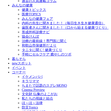
過去の人気連載コラム
みんなの健康
健康トピックス
医療TOPICS
みんなの健康フェア
内科の先生に聞きました！（毎日生き生き健康通信）
歯医者さんに聞きました！（口から始まる健康づくり）
形成外科診療ナビ
協会けんぽ
治療の最前線！専門医に聞く
和歌山市保健所だより
タニタに聞く! 健康づくり
手軽にセルフケア 癒やしのツボ
暮らそら
newスポット
イベント
コーナー
イケメンパパ
キラリママ
ちまたで話題のスグレMONO
Cinema Preview
文化財 仏像のよこがお
私たちの視線と始点
ほ～ほ～法律
防災Topics