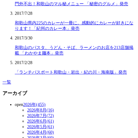
門外不出！和歌山のマル秘メニュー 「秘密のグルメ」発売
2017/7/28
和歌山県内225のカレーが一冊に。感動的にカレーが好きにな
ります！「紀州のカレー本」発売
2017/3/30
和歌山のパスタ、うどん・そば、ラーメンのお店を213店舗掲
載 「わかやま麺本」発売
2017/2/28
「ランチパスポート和歌山・岩出・紀の川・海南版」発売
一覧
アーカイブ
open
2026年(455)
2026年8月(16)
2026年7月(72)
2026年6月(61)
2026年5月(61)
2026年4月(60)
2026年3月(60)