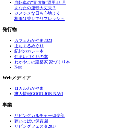
自転車の“青切符”運用3カ月
あなたの運転大丈夫？
ジメジメな日も心地よく
梅雨は香りでリフレッシュ
発行物
カフェわかやま2023
まちぐるめぐり
紀州のカレー本
住まいづくりの本
わかやまの建築家 家づくり本
Nest
Webメディア
ロカルわかやま
求人情報GOOD-JOB-NAVI
事業
リビングカルチャー倶楽部
夢いっぱい保育園
リビングフェスタ2017