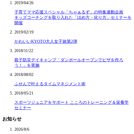
2019/04/26
子育てママ応援スペシャル「ちゃぁるず」の特集連動企画
キッズコーチングを取り入れた「ほめ方・叱り方」セミナーを
開催
2019/02/19
かわいいKYOTO大人女子旅第2弾
2018/11/22
親子防災デイキャンプ「ダンボールオーブンでピザを作ろ
う！」を実施
2018/08/02
ふせんで叶えるタイムマネジメント術
2018/05/21
スポーツジュニアをサポート こころのトレーニング＆栄養学
セミナー
お知らせ
2026/8/6