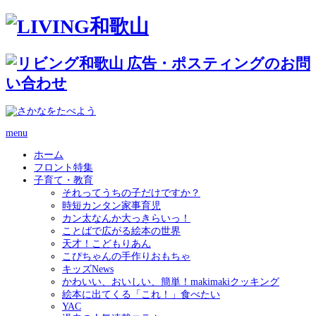
menu
ホーム
フロント特集
子育て・教育
それってうちの子だけですか？
時短カンタン家事育児
カン太なんか大っきらいっ！
ことばで広がる絵本の世界
天才！こどもりあん
こぴちゃんの手作りおもちゃ
キッズNews
かわいい、おいしい、簡単！makimakiクッキング
絵本に出てくる「これ！」食べたい
YAC