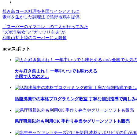
焼き鳥コース料理を各国ワインとともに
素材を生かした調理法で熊野地鶏を提供
「スーパーのイマコレ」の二人が行ってみた
“ズボラ独女”と“ガッツリ主夫”が
和歌山初上陸のスーパーに大興奮
newスポット
カキ好き集まれ！ 一年中いつでも味わえる
全国で人気のオ…
話題沸騰中の本格プログラミング教室 丁寧な個別指導で楽しみ
県庁職員以外も利用OK 手作り弁当やグリーンソフトも販売