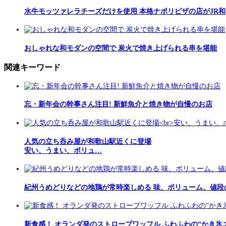
水牛モッツァレラチーズだけを使用 本格ナポリピザの店がJR
おしゃれな和モダンの空間で 炭火で焼き上げられる串を堪能
関連キーワード
忘・新年会の幹事さん注目! 新鮮魚介と焼き物が自慢のお店
人気の立ち呑み屋が和歌山駅近くに登場
安い、うまい、ボリュ…
紀州うめどりなどの地鶏が常時楽しめる 味、ボリューム、値段
新食感！ オランダ発のストロープワッフル ふわふわの“かき氷