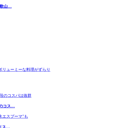
和歌山…
のコス…
エス…