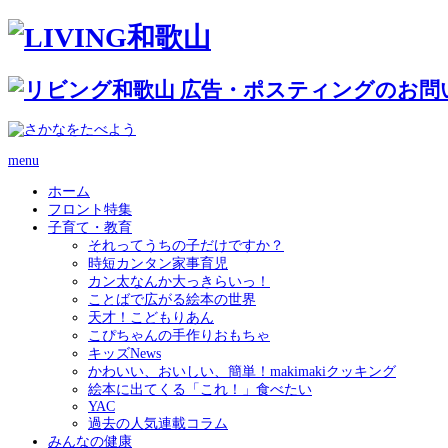
menu
ホーム
フロント特集
子育て・教育
それってうちの子だけですか？
時短カンタン家事育児
カン太なんか大っきらいっ！
ことばで広がる絵本の世界
天才！こどもりあん
こぴちゃんの手作りおもちゃ
キッズNews
かわいい、おいしい、簡単！makimakiクッキング
絵本に出てくる「これ！」食べたい
YAC
過去の人気連載コラム
みんなの健康