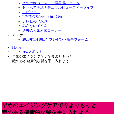
うちの飲みニスト・酒美 推しの一杯
おうちで美活ナチュラルビューティーライフ
トピックス
LIVING Selection in 和歌山
テレビのツムジ
みんなのイイネ
過去の人気連載コーナー
アンケート
2026年1月10日号プレゼント応募フォーム
Home
newスポット
早めのエイジングケアで今よりもっと
艶のある健康的な髪を手に入れよう
早めのエイジングケアで今よりもっと
艶のある健康的な髪を手に入れよう