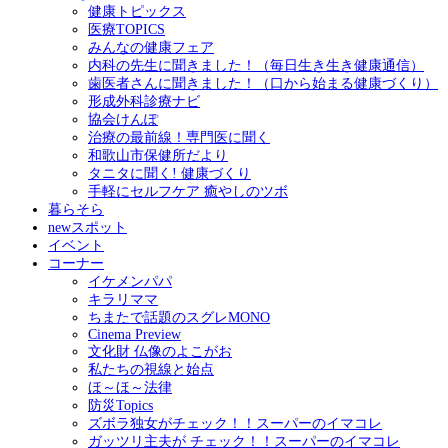
健康トピックス
医療TOPICS
みんなの健康フェア
内科の先生に聞きました！（毎日生き生き健康通信）
歯医者さんに聞きました！（口から始まる健康づくり）
形成外科診療ナビ
協会けんぽ
治療の最前線！専門医に聞く
和歌山市保健所だより
タニタに聞く! 健康づくり
手軽にセルフケア 癒やしのツボ
暮らそら
newスポット
イベント
コーナー
イケメンパパ
キラリママ
ちまたで話題のスグレMONO
Cinema Preview
文化財 仏像のよこがお
私たちの視線と始点
ほ～ほ～法律
防災Topics
ズボラ独女がチェック！！スーパーのイマコレ
ガッツリ主夫が チェック！！スーパーのイマコレ