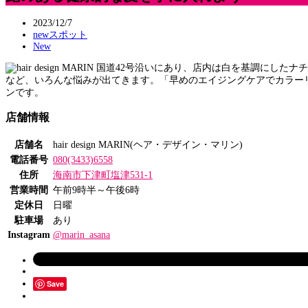
2023/12/7
newスポット
New
国道42号沿いにあり、店内は白を基調にしたナ
など、いろんな悩みが出てきます。「早めのエイジングケアでカラー
ンです。
店舗情報
店舗名
hair design MARIN(ヘア・デザイン・マリン)
電話番号
080(3433)6558
住所
海南市下津町塩津531-1
営業時間
午前9時半～午後6時
定休日
日曜
駐車場
あり
Instagram
@marin_asana
Save