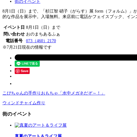
街のイベント
8月1日（日）まで、「杉江智 硝子（がらす）展 form（フォルム
的な作品を展示中。入場無料。来店前に電話かフェイスブック、イン
イベント日
8月1日（日）まで
問い合わせ
おのまちあるふぁ
電話番号
073（460）2170
※7月21日現在の情報です
Save
こぴちゃんの手作りおもちゃ「水中メガネだぞ～！」
ウィンドチャイム作り
街のイベント
真夏のアート＆ライフ展