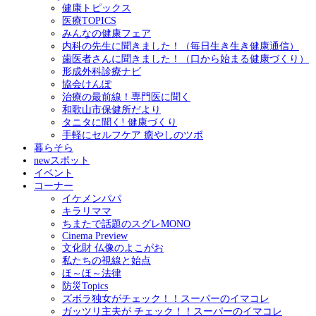
健康トピックス
医療TOPICS
みんなの健康フェア
内科の先生に聞きました！（毎日生き生き健康通信）
歯医者さんに聞きました！（口から始まる健康づくり）
形成外科診療ナビ
協会けんぽ
治療の最前線！専門医に聞く
和歌山市保健所だより
タニタに聞く! 健康づくり
手軽にセルフケア 癒やしのツボ
暮らそら
newスポット
イベント
コーナー
イケメンパパ
キラリママ
ちまたで話題のスグレMONO
Cinema Preview
文化財 仏像のよこがお
私たちの視線と始点
ほ～ほ～法律
防災Topics
ズボラ独女がチェック！！スーパーのイマコレ
ガッツリ主夫が チェック！！スーパーのイマコレ