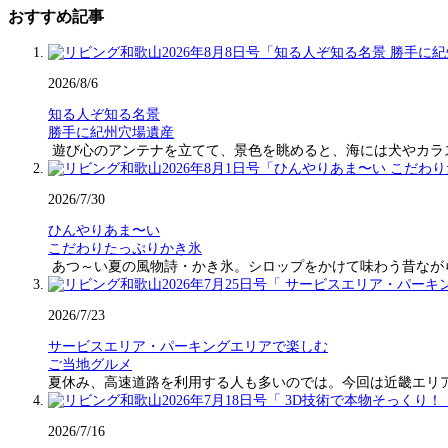
おすすめ記事
2026/8/6
知る人ぞ知る名景
勝手に紀州穴場遺産
遊び心のアンテナを立てて、景色を眺めると、海には犬やカラ
2026/7/30
ひんやりあま〜い
こだわりたっぷりかき氷
あつ～い夏の風物詩・かき氷。シロップをかけて味わう昔なが
2026/7/23
サービスエリア・パーキングエリアで楽しむ
ご当地グルメ
夏休み、高速道路を利用する人も多いのでは。今回は近畿エリ
2026/7/16