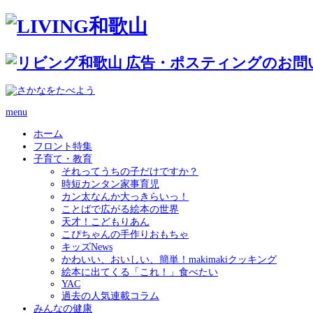
menu
ホーム
フロント特集
子育て・教育
それってうちの子だけですか？
時短カンタン家事育児
カン太なんか大っきらいっ！
ことばで広がる絵本の世界
天才！こどもりあん
こぴちゃんの手作りおもちゃ
キッズNews
かわいい、おいしい、簡単！makimakiクッキング
絵本に出てくる「これ！」食べたい
YAC
過去の人気連載コラム
みんなの健康