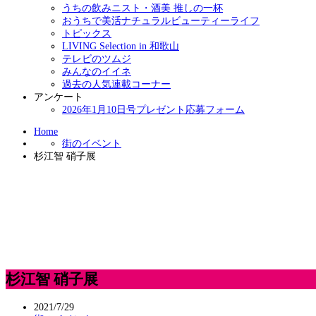
うちの飲みニスト・酒美 推しの一杯
おうちで美活ナチュラルビューティーライフ
トピックス
LIVING Selection in 和歌山
テレビのツムジ
みんなのイイネ
過去の人気連載コーナー
アンケート
2026年1月10日号プレゼント応募フォーム
Home
街のイベント
杉江智 硝子展
杉江智 硝子展
2021/7/29