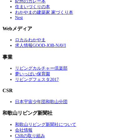
紀州のカレー本
住まいづくりの本
わかやまの建築家 家づくり本
Nest
Webメディア
ロカルわかやま
求人情報GOOD-JOB-NAVI
事業
リビングカルチャー倶楽部
夢いっぱい保育園
リビングフェスタ2017
CSR
日本宇宙少年団和歌山分団
和歌山リビング新聞社
和歌山リビング新聞社について
会社情報
CSRの取り組み