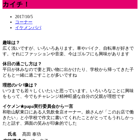
カイチ！
2017/10/5
コーナー
イケメンパパ
趣味は？
広く浅いですが、いろいろあります。車やバイク、自転車が好きで
す。それにファッションや音楽、今はゴルフにも興味があります
休日の過ごし方は？
平日が休みなので妻と買い物に出かけたり、学校から帰ってきた子
どもと一緒に過ごすことが多いですね
理想のパパ像は？
いつまでも若々しくいたいと思っています。いろいろなことに興味
をもって、今でもチャレンジ精神旺盛な自分の父親が理想です
イケメン★papa実行委員会から一言
和歌山駅東口にある人気飲食店オーナー。娘さんが「このお店で働
きたい」と小学校で作文に書いてくれたことがとってもうれしかっ
たと話す、満面の笑みが印象的でした
氏名
髙田 泰功