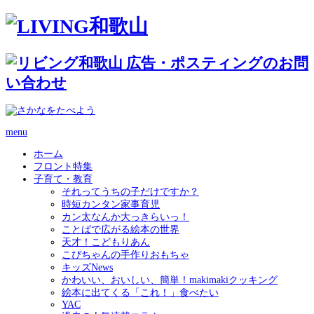
menu
ホーム
フロント特集
子育て・教育
それってうちの子だけですか？
時短カンタン家事育児
カン太なんか大っきらいっ！
ことばで広がる絵本の世界
天才！こどもりあん
こぴちゃんの手作りおもちゃ
キッズNews
かわいい、おいしい、簡単！makimakiクッキング
絵本に出てくる「これ！」食べたい
YAC