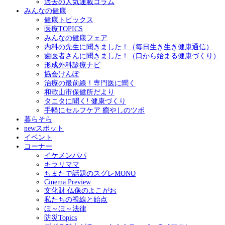
過去の人気連載コラム
みんなの健康
健康トピックス
医療TOPICS
みんなの健康フェア
内科の先生に聞きました！（毎日生き生き健康通信）
歯医者さんに聞きました！（口から始まる健康づくり）
形成外科診療ナビ
協会けんぽ
治療の最前線！専門医に聞く
和歌山市保健所だより
タニタに聞く! 健康づくり
手軽にセルフケア 癒やしのツボ
暮らそら
newスポット
イベント
コーナー
イケメンパパ
キラリママ
ちまたで話題のスグレMONO
Cinema Preview
文化財 仏像のよこがお
私たちの視線と始点
ほ～ほ～法律
防災Topics