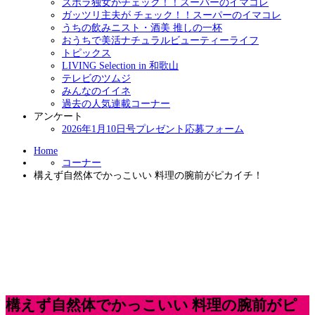
ズボラ独女がチェック！！スーパーのイマコレ
ガッツリ主夫が チェック！！スーパーのイマコレ
うちの飲みニスト・酒美 推しの一杯
おうちで美活ナチュラルビューティーライフ
トピックス
LIVING Selection in 和歌山
テレビのツムジ
みんなのイイネ
過去の人気連載コーナー
アンケート
2026年1月10日号プレゼント応募フォーム
Home
コーナー
構えず自然体でかっこいい 料理の腕前がピカイチ！
構えず自然体でかっこいい 料理の腕前がピ