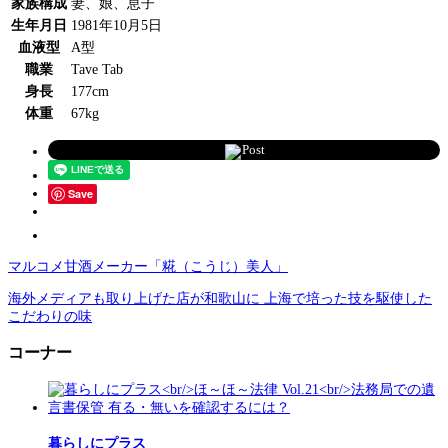
家族構成
妻、娘、息子
生年月日
1981年10月5日
血液型
A型
職業
Tave Tab
身長
177cm
体重
67kg
Post
Save
マルコメ甘酒メーカー「糀（こうじ）美人」
海外メディアも取り上げた店が和歌山に 上海で培った技を駆使した
こだわりの味
コーナー
暮らしにプラス