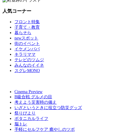
人気コーナー
フロント特集
子育て・教育
暮らそら
newスポット
街のイベント
イケメンパパ
キラリママ
テレビのツムジ
みんなのイイネ
スグレMONO
Cinema Preview
B級合戦 グルメの目
考えよう災害時の備え
いざというときに役立つ防災グッズ
祭りびより
ボタニカルライフ
脳トレ
手軽にセルフケア 癒やしのツボ