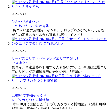
2026/7/30
ひんやりあま〜い
こだわりたっぷりかき氷
あつ～い夏の風物詩・かき氷。シロップをかけて味わう昔な
がらの定番スタイルから進化を続け、イマドキ…
2026/7/23
サービスエリア・パーキングエリアで楽しむ
ご当地グルメ
夏休み、高速道路を利用する人も多いのでは。今回は近畿エリ
アのリビング新聞編集部の合同企画。5府県の…
2026/7/16
3D技術で本物そっくり！
レプリカをつくる博物館
昨年10月に開館した「レプリカをつくる博物館」(紀美野町神
野市場)。3D技術を駆使した骨格標本や…