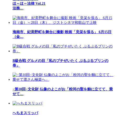
ほ～ほ～法律 Vol.21
法務…
海南市、紀美野町を舞台に撮影 映画「見栄を張る」 6月15日
（金…
B級合戦 グルメの目「私のプチぜいたく ぷるぷるプリンの
巻」
−第10回−文化財 仏像のよこがお「粉河の聖を舳に立てて、乗
せて…
へちまスリッパ