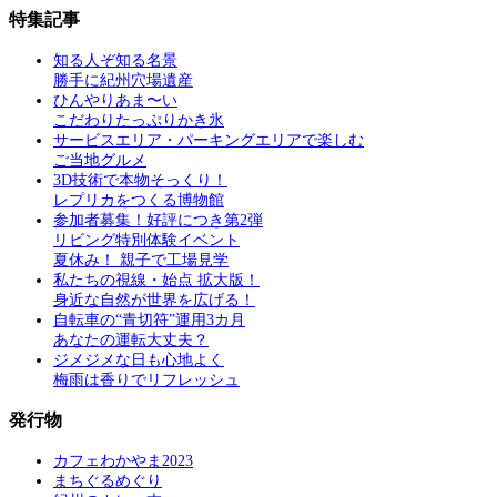
特集記事
知る人ぞ知る名景
勝手に紀州穴場遺産
ひんやりあま〜い
こだわりたっぷりかき氷
サービスエリア・パーキングエリアで楽しむ
ご当地グルメ
3D技術で本物そっくり！
レプリカをつくる博物館
参加者募集！好評につき第2弾
リビング特別体験イベント
夏休み！ 親子で工場見学
私たちの視線・始点 拡大版！
身近な自然が世界を広げる！
自転車の“青切符”運用3カ月
あなたの運転大丈夫？
ジメジメな日も心地よく
梅雨は香りでリフレッシュ
発行物
カフェわかやま2023
まちぐるめぐり