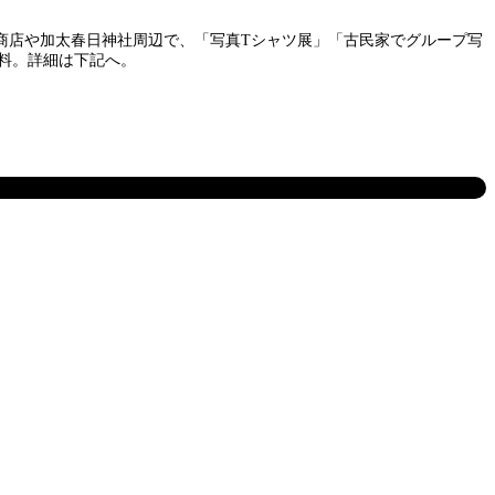
バ商店や加太春日神社周辺で、「写真Tシャツ展」「古民家でグループ写
無料。詳細は下記へ。