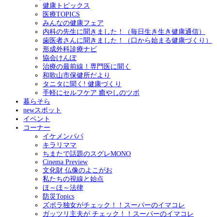
健康トピックス
医療TOPICS
みんなの健康フェア
内科の先生に聞きました！（毎日生き生き健康通信）
歯医者さんに聞きました！（口から始まる健康づくり）
形成外科診療ナビ
協会けんぽ
治療の最前線！専門医に聞く
和歌山市保健所だより
タニタに聞く! 健康づくり
手軽にセルフケア 癒やしのツボ
暮らそら
newスポット
イベント
コーナー
イケメンパパ
キラリママ
ちまたで話題のスグレMONO
Cinema Preview
文化財 仏像のよこがお
私たちの視線と始点
ほ～ほ～法律
防災Topics
ズボラ独女がチェック！！スーパーのイマコレ
ガッツリ主夫が チェック！！スーパーのイマコレ