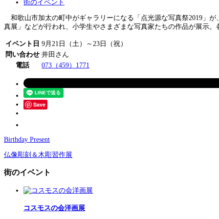
街のイベント
和歌山市加太の町中がギャラリーになる「点光源な写真祭2019」が、
真展」などが行われ、小学生やさまざまな写真家たちの作品が展示。各
イベント日
9月21日（土）～23日（祝）
問い合わせ
井田さん
電話
073（459）1771
Save
Birthday Present
仏像彫刻＆木彫習作展
街のイベント
コスモスの会洋画展