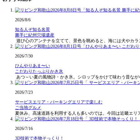
2026/8/6
知る人ぞ知る名景
勝手に紀州穴場遺産
遊び心のアンテナを立てて、景色を眺めると、海には犬やカラ
2026/7/30
ひんやりあま〜い
こだわりたっぷりかき氷
あつ～い夏の風物詩・かき氷。シロップをかけて味わう昔なが
2026/7/23
サービスエリア・パーキングエリアで楽しむ
ご当地グルメ
夏休み、高速道路を利用する人も多いのでは。今回は近畿エリ
2026/7/16
3D技術で本物そっくり！