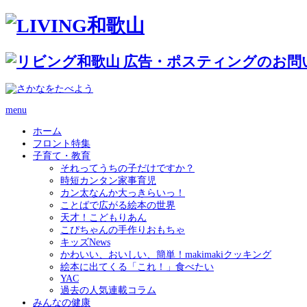
menu
ホーム
フロント特集
子育て・教育
それってうちの子だけですか？
時短カンタン家事育児
カン太なんか大っきらいっ！
ことばで広がる絵本の世界
天才！こどもりあん
こぴちゃんの手作りおもちゃ
キッズNews
かわいい、おいしい、簡単！makimakiクッキング
絵本に出てくる「これ！」食べたい
YAC
過去の人気連載コラム
みんなの健康