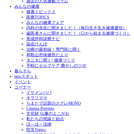
過去の人気連載コラム
みんなの健康
健康トピックス
医療TOPICS
みんなの健康フェア
内科の先生に聞きました！（毎日生き生き健康通信）
歯医者さんに聞きました！（口から始まる健康づくり）
形成外科診療ナビ
協会けんぽ
治療の最前線！専門医に聞く
和歌山市保健所だより
タニタに聞く! 健康づくり
手軽にセルフケア 癒やしのツボ
暮らそら
newスポット
イベント
コーナー
イケメンパパ
キラリママ
ちまたで話題のスグレMONO
Cinema Preview
文化財 仏像のよこがお
私たちの視線と始点
ほ～ほ～法律
防災Topics