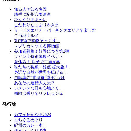
知る人ぞ知る名景
勝手に紀州穴場遺産
ひんやりあま〜い
こだわりたっぷりかき氷
サービスエリア・パーキングエリアで楽しむ
ご当地グルメ
3D技術で本物そっくり！
レプリカをつくる博物館
参加者募集！好評につき第2弾
リビング特別体験イベント
夏休み！ 親子で工場見学
私たちの視線・始点 拡大版！
身近な自然が世界を広げる！
自転車の“青切符”運用3カ月
あなたの運転大丈夫？
ジメジメな日も心地よく
梅雨は香りでリフレッシュ
発行物
カフェわかやま2023
まちぐるめぐり
紀州のカレー本
住まいづくりの本