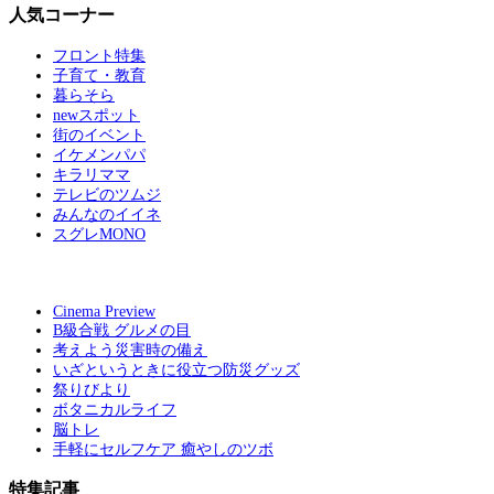
人気コーナー
フロント特集
子育て・教育
暮らそら
newスポット
街のイベント
イケメンパパ
キラリママ
テレビのツムジ
みんなのイイネ
スグレMONO
Cinema Preview
B級合戦 グルメの目
考えよう災害時の備え
いざというときに役立つ防災グッズ
祭りびより
ボタニカルライフ
脳トレ
手軽にセルフケア 癒やしのツボ
特集記事