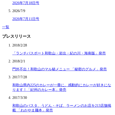
2026年7月18日号
2026/7/9
2026年7月11日号
一覧
プレスリリース
2018/2/28
「ランチパスポート和歌山・岩出・紀の川・海南版」発売
2018/2/1
門外不出！和歌山のマル秘メニュー 「秘密のグルメ」発売
2017/7/28
和歌山県内225のカレーが一冊に。感動的にカレーが好きにな
ります！「紀州のカレー本」発売
2017/3/30
和歌山のパスタ、うどん・そば、ラーメンのお店を213店舗掲
載 「わかやま麺本」発売