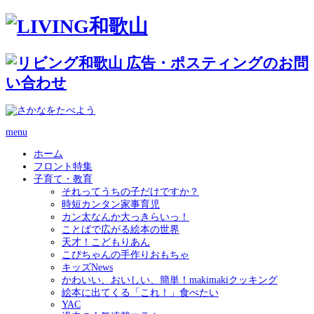
menu
ホーム
フロント特集
子育て・教育
それってうちの子だけですか？
時短カンタン家事育児
カン太なんか大っきらいっ！
ことばで広がる絵本の世界
天才！こどもりあん
こぴちゃんの手作りおもちゃ
キッズNews
かわいい、おいしい、簡単！makimakiクッキング
絵本に出てくる「これ！」食べたい
YAC