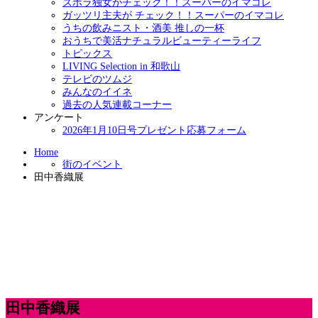
ズボラ独女がチェック！！スーパーのイマコレ
ガッツリ主夫が チェック！！スーパーのイマコレ
うちの飲みニスト・酒美 推しの一杯
おうちで美活ナチュラルビューティーライフ
トピックス
LIVING Selection in 和歌山
テレビのツムジ
みんなのイイネ
過去の人気連載コーナー
アンケート
2026年1月10日号プレゼント応募フォーム
Home
街のイベント
田中香織展
田中香織展