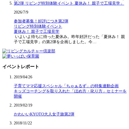
2026/7/9
参加者募集！好評につき第2弾
リビング特別体験イベント
夏休み！ 親子で工場見学
いよいよ待ちに待った夏休み。昨年好評だった「夏休み！ 親
子で工場見学」の第2弾を企画しました。今…
イベントレポート
2019/04/26
子育てママ応援スペシャル「ちゃぁるず」の特集連動企画
キッズコーチングを取り入れた「ほめ方・叱り方」セミナーを
開催
2019/02/19
かわいいKYOTO大人女子旅第2弾
2018/11/22