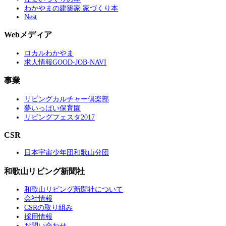
わかやまの建築家 家づくり本
Nest
Webメディア
ロカルわかやま
求人情報GOOD-JOB-NAVI
事業
リビングカルチャー倶楽部
夢いっぱい保育園
リビングフェスタ2017
CSR
日本宇宙少年団和歌山分団
和歌山リビング新聞社
和歌山リビング新聞社について
会社情報
CSRの取り組み
採用情報
お問い合わせ