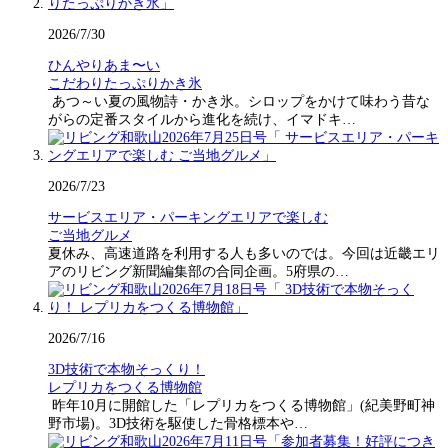
2026/7/30
ひんやりあま〜い
こだわりたっぷりかき氷
あつ～い夏の風物詩・かき氷。シロップをかけて味わう昔な
がらの定番スタイルから進化を続け、イマドキ…
2026/7/23
サービスエリア・パーキングエリアで楽しむ
ご当地グルメ
夏休み、高速道路を利用する人も多いのでは。今回は近畿エリ
アのリビング新聞編集部の合同企画。5府県の…
2026/7/16
3D技術で本物そっくり！
レプリカをつくる博物館
昨年10月に開館した「レプリカをつくる博物館」(紀美野町神
野市場)。3D技術を駆使した骨格標本や…