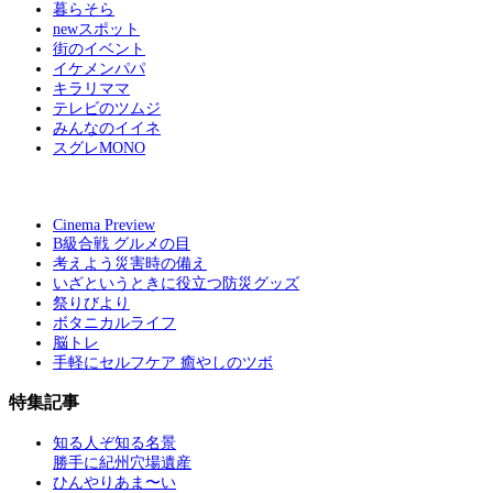
暮らそら
newスポット
街のイベント
イケメンパパ
キラリママ
テレビのツムジ
みんなのイイネ
スグレMONO
Cinema Preview
B級合戦 グルメの目
考えよう災害時の備え
いざというときに役立つ防災グッズ
祭りびより
ボタニカルライフ
脳トレ
手軽にセルフケア 癒やしのツボ
特集記事
知る人ぞ知る名景
勝手に紀州穴場遺産
ひんやりあま〜い