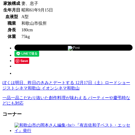
家族構成
妻、息子
生年月日
昭和61年9月15日
血液型
A型
職業
和歌山市役所
身長
180cm
体重
75kg
Post
Save
ぼくは明日、昨日のきみとデートする 12月17日（土）ロードショー
ジストシネマ和歌山 イオンシネマ和歌山
一品一品こだわり抜いた創作料理が味わえる パーティーや慶弔時な
どにも対応
コーナー