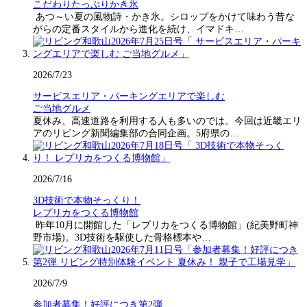
こだわりたっぷりかき氷
あつ～い夏の風物詩・かき氷。シロップをかけて味わう昔な
がらの定番スタイルから進化を続け、イマドキ…
2026/7/23
サービスエリア・パーキングエリアで楽しむ
ご当地グルメ
夏休み、高速道路を利用する人も多いのでは。今回は近畿エリ
アのリビング新聞編集部の合同企画。5府県の…
2026/7/16
3D技術で本物そっくり！
レプリカをつくる博物館
昨年10月に開館した「レプリカをつくる博物館」(紀美野町神
野市場)。3D技術を駆使した骨格標本や…
2026/7/9
参加者募集！好評につき第2弾