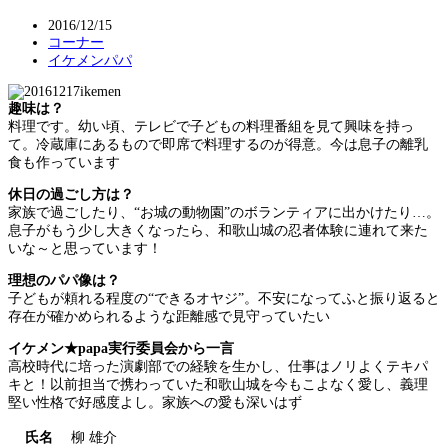
2016/12/15
コーナー
イケメンパパ
趣味は？
料理です。幼い頃、テレビで子どもの料理番組を見て興味を持っ
て。冷蔵庫にあるもので即席で料理するのが得意。今は息子の離乳
食も作っています
休日の過ごし方は？
家族で過ごしたり、“お城の動物園”のボランティアに出かけたり…。
息子がもう少し大きくなったら、和歌山城の忍者体験に連れて来た
いな～と思っています！
理想のパパ像は？
子どもが頼れる程度の“できるオヤジ”。不安になってふと振り返ると
存在が確かめられるような距離感で見守っていたい
イケメン★papa実行委員会から一言
高校時代に培った演劇部での経験を生かし、仕事はノリよくテキパ
キと！以前担当で携わっていた和歌山城を今もこよなく愛し、義理
堅い性格で好感度よし。家族への愛も深いはず
氏名
柳 雄介