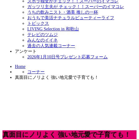
ズボラ独女がチェック！！スーパーのイマコレ
ガッツリ主夫が チェック！！スーパーのイマコレ
うちの飲みニスト・酒美 推しの一杯
おうちで美活ナチュラルビューティーライフ
トピックス
LIVING Selection in 和歌山
テレビのツムジ
みんなのイイネ
過去の人気連載コーナー
アンケート
2026年1月10日号プレゼント応募フォーム
Home
コーナー
真面目にノリよく 強い地元愛で子育ても！
真面目にノリよく 強い地元愛で子育ても！