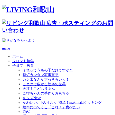
menu
ホーム
フロント特集
子育て・教育
それってうちの子だけですか？
時短カンタン家事育児
カン太なんか大っきらいっ！
ことばで広がる絵本の世界
天才！こどもりあん
こぴちゃんの手作りおもちゃ
キッズNews
かわいい、おいしい、簡単！makimakiクッキング
絵本に出てくる「これ！」食べたい
YAC