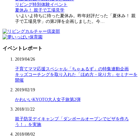
リビング特別体験イベント
夏休み！ 親子で工場見学
いよいよ待ちに待った夏休み。昨年好評だった「夏休み！ 親
子で工場見学」の第2弾を企画しました。今…
イベントレポート
2019/04/26
子育てママ応援スペシャル「ちゃぁるず」の特集連動企画
キッズコーチングを取り入れた「ほめ方・叱り方」セミナーを
開催
2019/02/19
かわいいKYOTO大人女子旅第2弾
2018/11/22
親子防災デイキャンプ「ダンボールオーブンでピザを作ろ
う！」を実施
2018/08/02