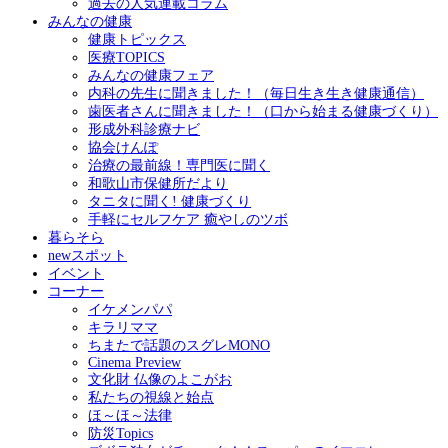
過去の人気連載コラム
みんなの健康
健康トピックス
医療TOPICS
みんなの健康フェア
内科の先生に聞きました！（毎日生き生き健康通信）
歯医者さんに聞きました！（口から始まる健康づくり）
形成外科診療ナビ
協会けんぽ
治療の最前線！専門医に聞く
和歌山市保健所だより
タニタに聞く! 健康づくり
手軽にセルフケア 癒やしのツボ
暮らそら
newスポット
イベント
コーナー
イケメンパパ
キラリママ
ちまたで話題のスグレMONO
Cinema Preview
文化財 仏像のよこがお
私たちの視線と始点
ほ～ほ～法律
防災Topics