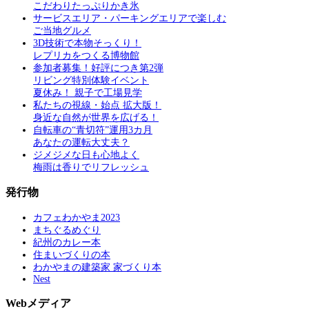
こだわりたっぷりかき氷
サービスエリア・パーキングエリアで楽しむ
ご当地グルメ
3D技術で本物そっくり！
レプリカをつくる博物館
参加者募集！好評につき第2弾
リビング特別体験イベント
夏休み！ 親子で工場見学
私たちの視線・始点 拡大版！
身近な自然が世界を広げる！
自転車の“青切符”運用3カ月
あなたの運転大丈夫？
ジメジメな日も心地よく
梅雨は香りでリフレッシュ
発行物
カフェわかやま2023
まちぐるめぐり
紀州のカレー本
住まいづくりの本
わかやまの建築家 家づくり本
Nest
Webメディア