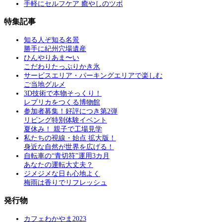
手軽にセルフケア 癒やしのツボ
特集記事
知る人ぞ知る名景
勝手に紀州穴場遺産
ひんやりあま〜い
こだわりたっぷりかき氷
サービスエリア・パーキングエリアで楽しむ
ご当地グルメ
3D技術で本物そっくり！
レプリカをつくる博物館
参加者募集！好評につき第2弾
リビング特別体験イベント
夏休み！ 親子で工場見学
私たちの視線・始点 拡大版！
身近な自然が世界を広げる！
自転車の“青切符”運用3カ月
あなたの運転大丈夫？
ジメジメな日も心地よく
梅雨は香りでリフレッシュ
発行物
カフェわかやま2023