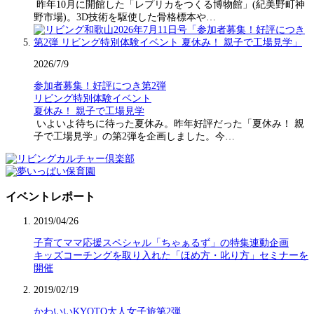
昨年10月に開館した「レプリカをつくる博物館」(紀美野町神
野市場)。3D技術を駆使した骨格標本や…
2026/7/9
参加者募集！好評につき第2弾
リビング特別体験イベント
夏休み！ 親子で工場見学
いよいよ待ちに待った夏休み。昨年好評だった「夏休み！ 親
子で工場見学」の第2弾を企画しました。今…
イベントレポート
2019/04/26
子育てママ応援スペシャル「ちゃぁるず」の特集連動企画
キッズコーチングを取り入れた「ほめ方・叱り方」セミナーを
開催
2019/02/19
かわいいKYOTO大人女子旅第2弾