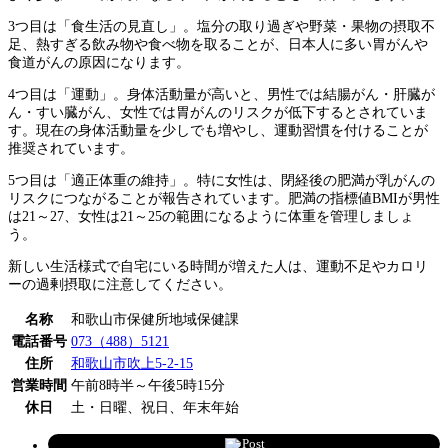
3つ目は「食生活の見直し」。塩分の取り過ぎや野菜・果物の摂取不
足、熱すぎる飲み物や食べ物を取ることが、日本人に多い胃がんや
食道がんの原因になります。
4つ目は「運動」。身体活動量が高いと、男性では結腸がん・肝臓が
ん・すい臓がん、女性では胃がんのリスクが低下するとされていま
す。現在の身体活動量を少しでも増やし、運動習慣を付けることが
推奨されています。
5つ目は「適正体重の維持」。特に女性は、閉経後の肥満が乳がんの
リスクにつながることが報告されています。肥満の指標値BMIが男性
は21～27、女性は21～25の範囲になるように体重を管理しましょ
う。
新しい生活様式で自宅にいる時間が増えた人は、運動不足やカロリ
ーの過剰摂取に注意してください。
名称
和歌山市保健所地域保健課
電話番号
073（488）5121
住所
和歌山市吹上5-2-15
営業時間
午前8時半～午後5時15分
休日
土・日曜、祝日、年末年始
Post