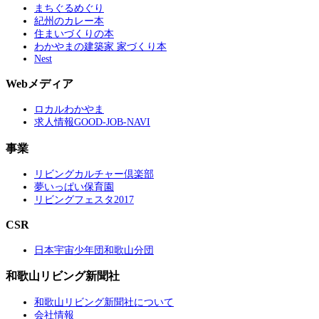
まちぐるめぐり
紀州のカレー本
住まいづくりの本
わかやまの建築家 家づくり本
Nest
Webメディア
ロカルわかやま
求人情報GOOD-JOB-NAVI
事業
リビングカルチャー倶楽部
夢いっぱい保育園
リビングフェスタ2017
CSR
日本宇宙少年団和歌山分団
和歌山リビング新聞社
和歌山リビング新聞社について
会社情報