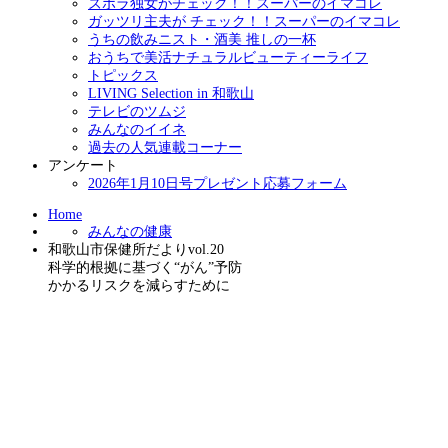
ズボラ独女がチェック！！スーパーのイマコレ
ガッツリ主夫が チェック！！スーパーのイマコレ
うちの飲みニスト・酒美 推しの一杯
おうちで美活ナチュラルビューティーライフ
トピックス
LIVING Selection in 和歌山
テレビのツムジ
みんなのイイネ
過去の人気連載コーナー
アンケート
2026年1月10日号プレゼント応募フォーム
Home
みんなの健康
和歌山市保健所だよりvol.20
科学的根拠に基づく“がん”予防
かかるリスクを減らすために