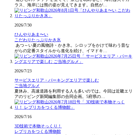
ラス、海岸には熊の姿が見えてきます。自然が…
2026/7/30
ひんやりあま〜い
こだわりたっぷりかき氷
あつ～い夏の風物詩・かき氷。シロップをかけて味わう昔な
がらの定番スタイルから進化を続け、イマドキ…
2026/7/23
サービスエリア・パーキングエリアで楽しむ
ご当地グルメ
夏休み、高速道路を利用する人も多いのでは。今回は近畿エリ
アのリビング新聞編集部の合同企画。5府県の…
2026/7/16
3D技術で本物そっくり！
レプリカをつくる博物館