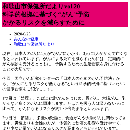
和歌山市保健所だよりvol.20
科学的根拠に基づく“がん”予防
かかるリスクを減らすために
2020/6/25
みんなの健康
和歌山市保健所だより
現在、日本人の2人に1人が“がん”にかかり、3人に1人ががんで亡くな
るといわれています。がんによる死亡を減らすためには、定期的に
がん検診を受けるとともに、予防するための生活習慣を身に付ける
ことが大切です。
今回、国立がん研究センターの「日本人のためのがん予防法」か
ら、“がんになるリスクが低くなる”という科学的根拠に基づいた5つ
の健康習慣をご紹介します。
1つ目は「禁煙」。たばこは肺がんをはじめ、胃がん、大腸がん、乳
がんなど多くのがんに関連します。たばこを吸う人は吸わない人に
比べて、がんになるリスクが約1・5倍高まるといわれます。
2つ目は「節酒」。多量の飲酒は、食道がんや大腸がんに関わってき
ます。男性よりも女性の方が、体質的に飲酒の影響を受けやすく、
より少ない量でがんになるリスクが高まるともいわれています。