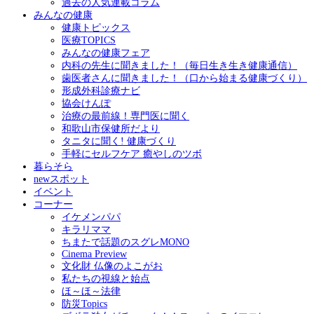
過去の人気連載コラム
みんなの健康
健康トピックス
医療TOPICS
みんなの健康フェア
内科の先生に聞きました！（毎日生き生き健康通信）
歯医者さんに聞きました！（口から始まる健康づくり）
形成外科診療ナビ
協会けんぽ
治療の最前線！専門医に聞く
和歌山市保健所だより
タニタに聞く! 健康づくり
手軽にセルフケア 癒やしのツボ
暮らそら
newスポット
イベント
コーナー
イケメンパパ
キラリママ
ちまたで話題のスグレMONO
Cinema Preview
文化財 仏像のよこがお
私たちの視線と始点
ほ～ほ～法律
防災Topics