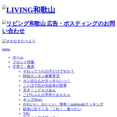
menu
ホーム
フロント特集
子育て・教育
それってうちの子だけですか？
時短カンタン家事育児
カン太なんか大っきらいっ！
ことばで広がる絵本の世界
天才！こどもりあん
こぴちゃんの手作りおもちゃ
キッズNews
かわいい、おいしい、簡単！makimakiクッキング
絵本に出てくる「これ！」食べたい
YAC