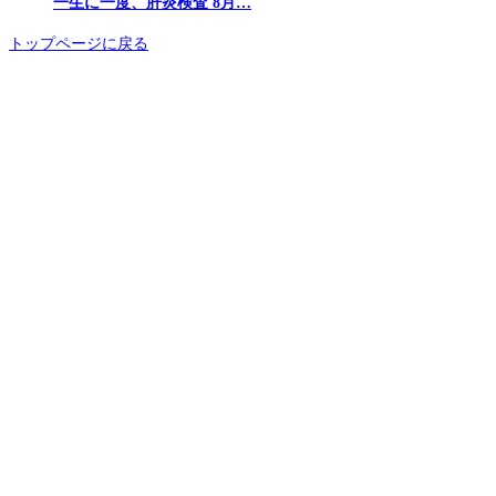
一生に一度、肝炎検査 8月…
トップページに戻る