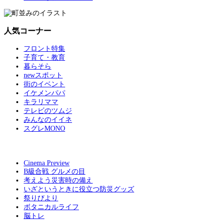
人気コーナー
フロント特集
子育て・教育
暮らそら
newスポット
街のイベント
イケメンパパ
キラリママ
テレビのツムジ
みんなのイイネ
スグレMONO
Cinema Preview
B級合戦 グルメの目
考えよう災害時の備え
いざというときに役立つ防災グッズ
祭りびより
ボタニカルライフ
脳トレ