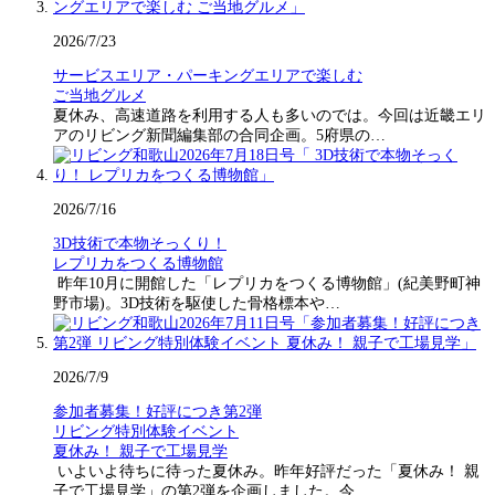
2026/7/23
サービスエリア・パーキングエリアで楽しむ
ご当地グルメ
夏休み、高速道路を利用する人も多いのでは。今回は近畿エリ
アのリビング新聞編集部の合同企画。5府県の…
2026/7/16
3D技術で本物そっくり！
レプリカをつくる博物館
昨年10月に開館した「レプリカをつくる博物館」(紀美野町神
野市場)。3D技術を駆使した骨格標本や…
2026/7/9
参加者募集！好評につき第2弾
リビング特別体験イベント
夏休み！ 親子で工場見学
いよいよ待ちに待った夏休み。昨年好評だった「夏休み！ 親
子で工場見学」の第2弾を企画しました。今…