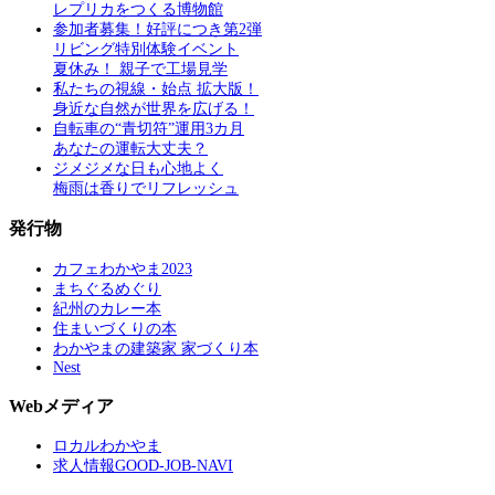
レプリカをつくる博物館
参加者募集！好評につき第2弾
リビング特別体験イベント
夏休み！ 親子で工場見学
私たちの視線・始点 拡大版！
身近な自然が世界を広げる！
自転車の“青切符”運用3カ月
あなたの運転大丈夫？
ジメジメな日も心地よく
梅雨は香りでリフレッシュ
発行物
カフェわかやま2023
まちぐるめぐり
紀州のカレー本
住まいづくりの本
わかやまの建築家 家づくり本
Nest
Webメディア
ロカルわかやま
求人情報GOOD-JOB-NAVI