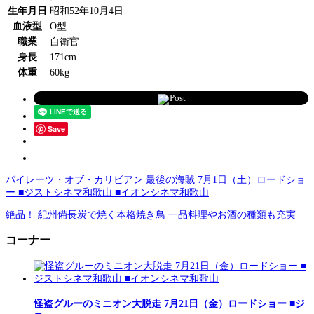
生年月日
昭和52年10月4日
血液型
O型
職業
自衛官
身長
171cm
体重
60kg
Post
Save
パイレーツ・オブ・カリビアン 最後の海賊 7月1日（土）ロードショ
ー ■ジストシネマ和歌山 ■イオンシネマ和歌山
絶品！ 紀州備長炭で焼く本格焼き鳥 一品料理やお酒の種類も充実
コーナー
怪盗グルーのミニオン大脱走 7月21日（金）ロードショー ■ジ