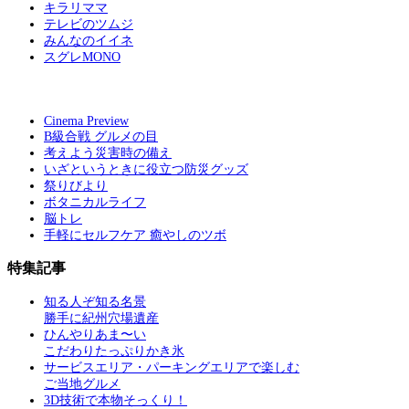
キラリママ
テレビのツムジ
みんなのイイネ
スグレMONO
Cinema Preview
B級合戦 グルメの目
考えよう災害時の備え
いざというときに役立つ防災グッズ
祭りびより
ボタニカルライフ
脳トレ
手軽にセルフケア 癒やしのツボ
特集記事
知る人ぞ知る名景
勝手に紀州穴場遺産
ひんやりあま〜い
こだわりたっぷりかき氷
サービスエリア・パーキングエリアで楽しむ
ご当地グルメ
3D技術で本物そっくり！