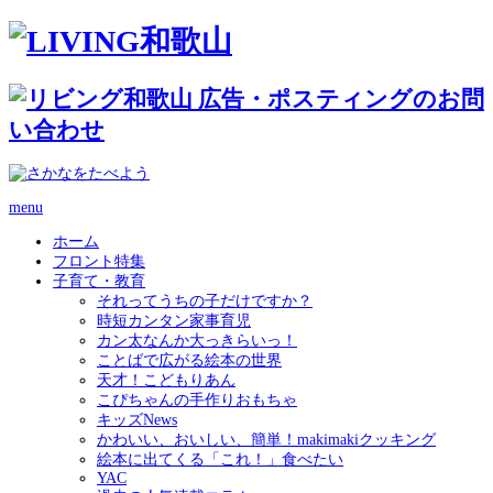
menu
ホーム
フロント特集
子育て・教育
それってうちの子だけですか？
時短カンタン家事育児
カン太なんか大っきらいっ！
ことばで広がる絵本の世界
天才！こどもりあん
こぴちゃんの手作りおもちゃ
キッズNews
かわいい、おいしい、簡単！makimakiクッキング
絵本に出てくる「これ！」食べたい
YAC