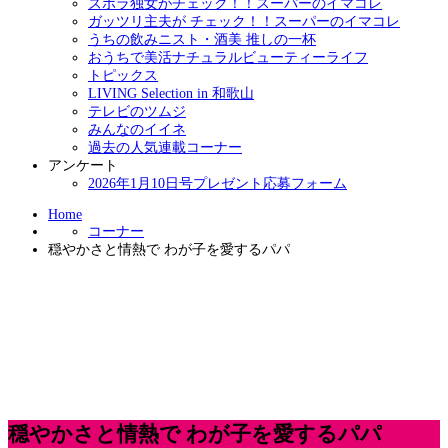
ズボラ独女がチェック！！スーパーのイマコレ
ガッツリ主夫が チェック！！スーパーのイマコレ
うちの飲みニスト・酒美 推しの一杯
おうちで美活ナチュラルビューティーライフ
トピックス
LIVING Selection in 和歌山
テレビのツムジ
みんなのイイネ
過去の人気連載コーナー
アンケート
2026年1月10日号プレゼント応募フォーム
Home
コーナー
穏やかさと情熱で わが子を愛するパパ
穏やかさと情熱で わが子を愛するパパ