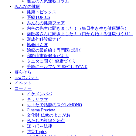
過去の人気連載コラム
みんなの健康
健康トピックス
医療TOPICS
みんなの健康フェア
内科の先生に聞きました！（毎日生き生き健康通信）
歯医者さんに聞きました！（口から始まる健康づくり）
形成外科診療ナビ
協会けんぽ
治療の最前線！専門医に聞く
和歌山市保健所だより
タニタに聞く! 健康づくり
手軽にセルフケア 癒やしのツボ
暮らそら
newスポット
イベント
コーナー
イケメンパパ
キラリママ
ちまたで話題のスグレMONO
Cinema Preview
文化財 仏像のよこがお
私たちの視線と始点
ほ～ほ～法律
防災Topics