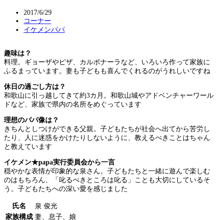
2017/6/29
コーナー
イケメンパパ
趣味は？
料理。ギョーザやピザ、カルボナーラなど、いろいろ作って家族に
ふるまっています。妻も子どもも喜んでくれるのがうれしいですね
休日の過ごし方は？
和歌山に引っ越してきて約3カ月。和歌山城やアドベンチャーワール
ドなど、家族で県内の名所をめぐっています
理想のパパ像は？
きちんとしつけができる父親。子どもたちが社会へ出てから苦労し
たり、人に迷惑をかけたりしないように、教えるべきことはちゃん
と教えています
イケメン★papa実行委員会から一言
穏やかな表情が印象的な泉さん。子どもたちと一緒に遊んで楽しむ
のはもちろん、「叱るべきところは叱る」ことも大切にしているそ
う。子どもたちへの深い愛を感じました
氏名
泉 俊光
家族構成
妻、息子、娘