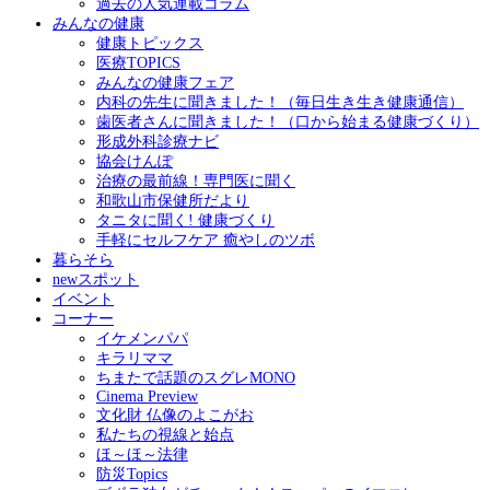
過去の人気連載コラム
みんなの健康
健康トピックス
医療TOPICS
みんなの健康フェア
内科の先生に聞きました！（毎日生き生き健康通信）
歯医者さんに聞きました！（口から始まる健康づくり）
形成外科診療ナビ
協会けんぽ
治療の最前線！専門医に聞く
和歌山市保健所だより
タニタに聞く! 健康づくり
手軽にセルフケア 癒やしのツボ
暮らそら
newスポット
イベント
コーナー
イケメンパパ
キラリママ
ちまたで話題のスグレMONO
Cinema Preview
文化財 仏像のよこがお
私たちの視線と始点
ほ～ほ～法律
防災Topics