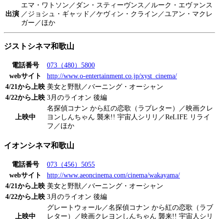
エマ・ワトソン／ダン・スティーヴンス／ルーク・エヴァンス
出演
／ジョシュ・ギャッド／ケヴィン・クライン／ユアン・マクレ
ガー／ほか
ジストシネマ和歌山
電話番号
073（480）5800
webサイト
http://www.o-entertainment.co.jp/xyst_cinema/
4/21から上映
美女と野獣／バーニング・オーシャン
4/22から上映
3月のライオン 後編
名探偵コナン から紅の恋歌（ラブレター）／映画クレ
上映中
ヨンしんちゃん 襲来!! 宇宙人シリリ／ReLIFE リライ
フ／ほか
イオンシネマ和歌山
電話番号
073（456）5055
webサイト
http://www.aeoncinema.com/cinema/wakayama/
4/21から上映
美女と野獣／バーニング・オーシャン
4/22から上映
3月のライオン 後編
グレートウォール／名探偵コナン から紅の恋歌（ラブ
上映中
レター）／映画クレヨンしんちゃん 襲来!! 宇宙人シリ