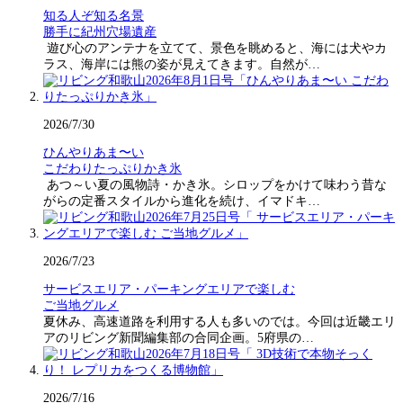
知る人ぞ知る名景
勝手に紀州穴場遺産
遊び心のアンテナを立てて、景色を眺めると、海には犬やカ
ラス、海岸には熊の姿が見えてきます。自然が…
2026/7/30
ひんやりあま〜い
こだわりたっぷりかき氷
あつ～い夏の風物詩・かき氷。シロップをかけて味わう昔な
がらの定番スタイルから進化を続け、イマドキ…
2026/7/23
サービスエリア・パーキングエリアで楽しむ
ご当地グルメ
夏休み、高速道路を利用する人も多いのでは。今回は近畿エリ
アのリビング新聞編集部の合同企画。5府県の…
2026/7/16