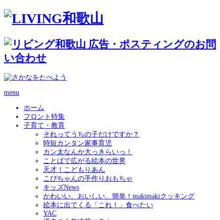
menu
ホーム
フロント特集
子育て・教育
それってうちの子だけですか？
時短カンタン家事育児
カン太なんか大っきらいっ！
ことばで広がる絵本の世界
天才！こどもりあん
こぴちゃんの手作りおもちゃ
キッズNews
かわいい、おいしい、簡単！makimakiクッキング
絵本に出てくる「これ！」食べたい
YAC