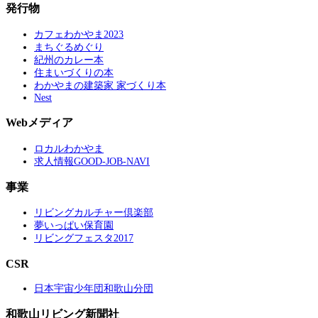
発行物
カフェわかやま2023
まちぐるめぐり
紀州のカレー本
住まいづくりの本
わかやまの建築家 家づくり本
Nest
Webメディア
ロカルわかやま
求人情報GOOD-JOB-NAVI
事業
リビングカルチャー倶楽部
夢いっぱい保育園
リビングフェスタ2017
CSR
日本宇宙少年団和歌山分団
和歌山リビング新聞社