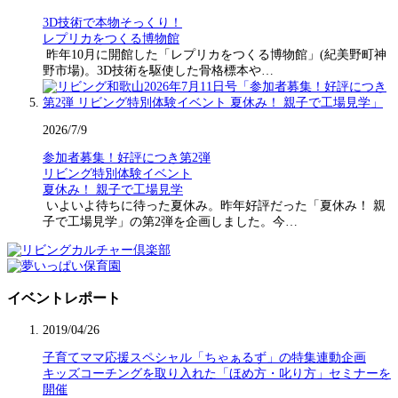
3D技術で本物そっくり！
レプリカをつくる博物館
昨年10月に開館した「レプリカをつくる博物館」(紀美野町神
野市場)。3D技術を駆使した骨格標本や…
2026/7/9
参加者募集！好評につき第2弾
リビング特別体験イベント
夏休み！ 親子で工場見学
いよいよ待ちに待った夏休み。昨年好評だった「夏休み！ 親
子で工場見学」の第2弾を企画しました。今…
イベントレポート
2019/04/26
子育てママ応援スペシャル「ちゃぁるず」の特集連動企画
キッズコーチングを取り入れた「ほめ方・叱り方」セミナーを
開催