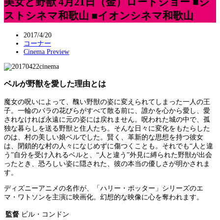
美女と野獣 4月21日（金）ロードショー ■ジ
ストシネマ和歌山 ■イオンシネマ和歌山
2017/4/20
コーナー
Cinema Preview
ベルが野獣を愛した理由とは
魔女の呪いによって、醜い野獣の姿に変えられてしまった一人の王
子。一輪のバラの花びらがすべて散る前に、誰かを心から愛し、愛
されなければ永遠に元の姿には戻れません。呪われた城の中で、孤
独な暮らしを送る野獣と住人たち。そんな日々に変化をもたらした
のは、村の美しい娘ベルでした。賢く、革新的な思想を持つ彼女
は、閉鎖的な村の人々になじめずに傷つくことも。それでも“人と違
う”自分を受け入れるベルと、“人と違う”外見に縛られた野獣が出会
ったとき、恐ろしい姿に隠された、彼の本当の優しさが明かされま
す。
ディズニーアニメの名作が、「ハリー・ポッター」シリーズのエ
マ・ワトソンを主演に映画化。幻想的な映像に心を奪われます。
監督
ビル・コンドン