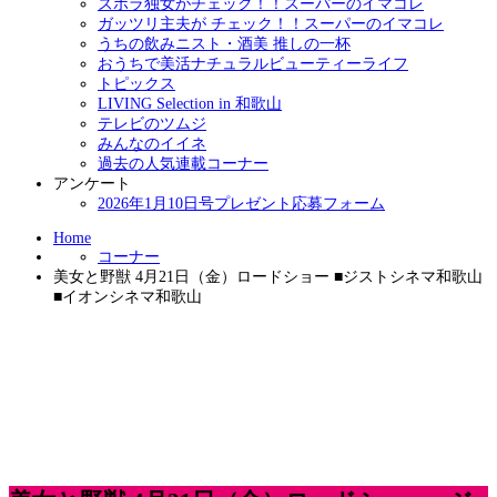
ズボラ独女がチェック！！スーパーのイマコレ
ガッツリ主夫が チェック！！スーパーのイマコレ
うちの飲みニスト・酒美 推しの一杯
おうちで美活ナチュラルビューティーライフ
トピックス
LIVING Selection in 和歌山
テレビのツムジ
みんなのイイネ
過去の人気連載コーナー
アンケート
2026年1月10日号プレゼント応募フォーム
Home
コーナー
美女と野獣 4月21日（金）ロードショー ■ジストシネマ和歌山
■イオンシネマ和歌山