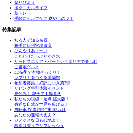
祭りびより
ボタニカルライフ
脳トレ
手軽にセルフケア 癒やしのツボ
特集記事
知る人ぞ知る名景
勝手に紀州穴場遺産
ひんやりあま〜い
こだわりたっぷりかき氷
サービスエリア・パーキングエリアで楽しむ
ご当地グルメ
3D技術で本物そっくり！
レプリカをつくる博物館
参加者募集！好評につき第2弾
リビング特別体験イベント
夏休み！ 親子で工場見学
私たちの視線・始点 拡大版！
身近な自然が世界を広げる！
自転車の“青切符”運用3カ月
あなたの運転大丈夫？
ジメジメな日も心地よく
梅雨は香りでリフレッシュ