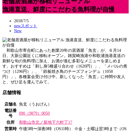
老舗居酒屋が移転リニューアル
漁港直送、鮮度にこだわる魚料理が自慢
2018/7/5
newスポット
New
和歌山市寄合町にあった創業20年の居酒屋「魚玄」が、６月14
日、大新公園近くに移転オープン。雑賀崎漁港や和歌浦漁港直送の
新鮮な旬の魚料理に加え、お酒が進む多彩なメニューを楽しめま
す。おすすめは「刺し身5種盛り合わせ（1620円）」、「メバルの煮
つけ（1296円）」、「鉄板焼き鳥のチーズフォンデュ（1058
円）」。各種宴会受け付け中。新しくなった「魚玄」に仲間や友人
と、ぜひ足を運んでみて。
店舗情報
店舗名
魚玄（うおげん）
電話番
090（9879）0050
号
住所
和歌山市北ノ新地下六軒丁17
営業時
午後5時〜深夜0時（OS11時） ※金・土曜は翌3時まで（OS