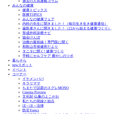
過去の人気連載コラム
みんなの健康
健康トピックス
医療TOPICS
みんなの健康フェア
内科の先生に聞きました！（毎日生き生き健康通信）
歯医者さんに聞きました！（口から始まる健康づくり）
形成外科診療ナビ
協会けんぽ
治療の最前線！専門医に聞く
和歌山市保健所だより
タニタに聞く! 健康づくり
手軽にセルフケア 癒やしのツボ
暮らそら
newスポット
イベント
コーナー
イケメンパパ
キラリママ
ちまたで話題のスグレMONO
Cinema Preview
文化財 仏像のよこがお
私たちの視線と始点
ほ～ほ～法律
防災Topics