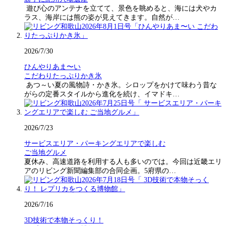
遊び心のアンテナを立てて、景色を眺めると、海には犬やカ
ラス、海岸には熊の姿が見えてきます。自然が…
2026/7/30
ひんやりあま〜い
こだわりたっぷりかき氷
あつ～い夏の風物詩・かき氷。シロップをかけて味わう昔な
がらの定番スタイルから進化を続け、イマドキ…
2026/7/23
サービスエリア・パーキングエリアで楽しむ
ご当地グルメ
夏休み、高速道路を利用する人も多いのでは。今回は近畿エリ
アのリビング新聞編集部の合同企画。5府県の…
2026/7/16
3D技術で本物そっくり！