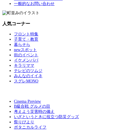
一般的なお問い合わせ
人気コーナー
フロント特集
子育て・教育
暮らそら
newスポット
街のイベント
イケメンパパ
キラリママ
テレビのツムジ
みんなのイイネ
スグレMONO
Cinema Preview
B級合戦 グルメの目
考えよう災害時の備え
いざというときに役立つ防災グッズ
祭りびより
ボタニカルライフ