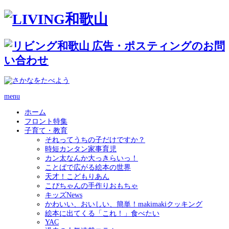
menu
ホーム
フロント特集
子育て・教育
それってうちの子だけですか？
時短カンタン家事育児
カン太なんか大っきらいっ！
ことばで広がる絵本の世界
天才！こどもりあん
こぴちゃんの手作りおもちゃ
キッズNews
かわいい、おいしい、簡単！makimakiクッキング
絵本に出てくる「これ！」食べたい
YAC