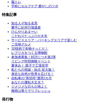
脳トレ
手軽にセルフケア 癒やしのツボ
特集記事
知る人ぞ知る名景
勝手に紀州穴場遺産
ひんやりあま〜い
こだわりたっぷりかき氷
サービスエリア・パーキングエリアで楽しむ
ご当地グルメ
3D技術で本物そっくり！
レプリカをつくる博物館
参加者募集！好評につき第2弾
リビング特別体験イベント
夏休み！ 親子で工場見学
私たちの視線・始点 拡大版！
身近な自然が世界を広げる！
自転車の“青切符”運用3カ月
あなたの運転大丈夫？
ジメジメな日も心地よく
梅雨は香りでリフレッシュ
発行物