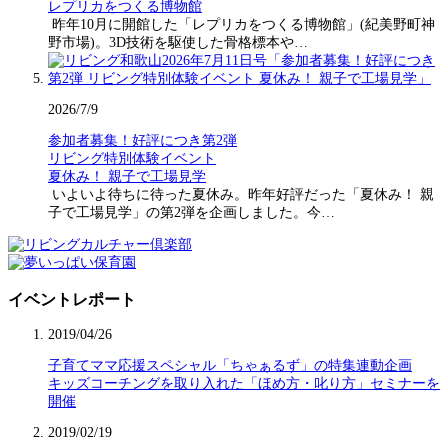
レプリカをつくる博物館
昨年10月に開館した「レプリカをつくる博物館」(紀美野町神
野市場)。3D技術を駆使した骨格標本や…
2026/7/9
参加者募集！好評につき第2弾
リビング特別体験イベント
夏休み！ 親子で工場見学
いよいよ待ちに待った夏休み。昨年好評だった「夏休み！ 親
子で工場見学」の第2弾を企画しました。今…
イベントレポート
2019/04/26
子育てママ応援スペシャル「ちゃぁるず」の特集連動企画
キッズコーチングを取り入れた「ほめ方・叱り方」セミナーを
開催
2019/02/19