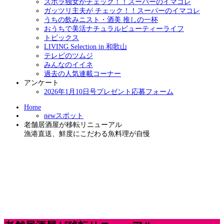
ズボラ独女がチェック！！スーパーのイマコレ
ガッツリ主夫が チェック！！スーパーのイマコレ
うちの飲みニスト・酒美 推しの一杯
おうちで美活ナチュラルビューティーライフ
トピックス
LIVING Selection in 和歌山
テレビのツムジ
みんなのイイネ
過去の人気連載コーナー
アンケート
2026年1月10日号プレゼント応募フォーム
Home
newスポット
老舗居酒屋が移転リニューアル
漁港直送、鮮度にこだわる魚料理が自慢