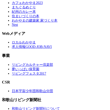
カフェわかやま2023
まちぐるめぐり
紀州のカレー本
住まいづくりの本
わかやまの建築家 家づくり本
Nest
Webメディア
ロカルわかやま
求人情報GOOD-JOB-NAVI
事業
リビングカルチャー倶楽部
夢いっぱい保育園
リビングフェスタ2017
CSR
日本宇宙少年団和歌山分団
和歌山リビング新聞社
和歌山リビング新聞社について