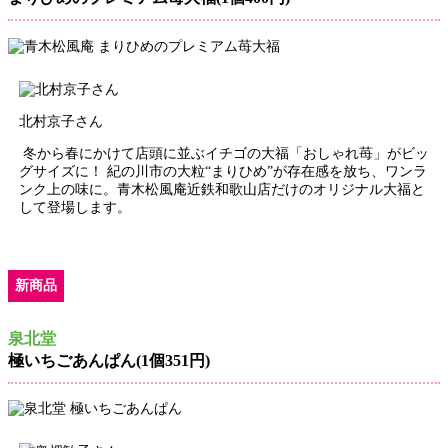
北村京子さん
冬から春にかけて店頭に並ぶイチゴの大福「おしゃれ苺」がビッ
グサイズに！ 紀の川市の大粒“まりひめ”が存在感を放ち、ワンラ
ンク上の味に。青木松風庵近鉄和歌山店だけのオリジナル大福と
して登場します。
新商品
泉北堂
極いちごあんぱん(1個351円)