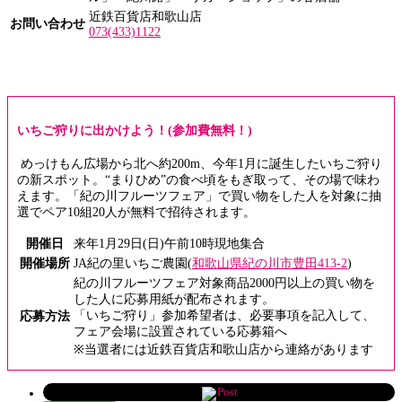
近鉄百貨店和歌山店
お問い合わせ
073(433)1122
いちご狩りに出かけよう！(参加費無料！)
めっけもん広場から北へ約200m、今年1月に誕生したいちご狩り
の新スポット。“まりひめ”の食べ頃をもぎ取って、その場で味わ
えます。「紀の川フルーツフェア」で買い物をした人を対象に抽
選でペア10組20人が無料で招待されます。
開催日
来年1月29日(日)午前10時現地集合
開催場所
JA紀の里いちご農園(
和歌山県紀の川市豊田413-2
)
紀の川フルーツフェア対象商品2000円以上の買い物を
した人に応募用紙が配布されます。
「いちご狩り」参加希望者は、必要事項を記入して、
応募方法
フェア会場に設置されている応募箱へ
※当選者には近鉄百貨店和歌山店から連絡があります
Post