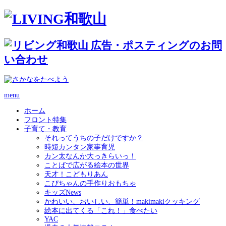
menu
ホーム
フロント特集
子育て・教育
それってうちの子だけですか？
時短カンタン家事育児
カン太なんか大っきらいっ！
ことばで広がる絵本の世界
天才！こどもりあん
こぴちゃんの手作りおもちゃ
キッズNews
かわいい、おいしい、簡単！makimakiクッキング
絵本に出てくる「これ！」食べたい
YAC