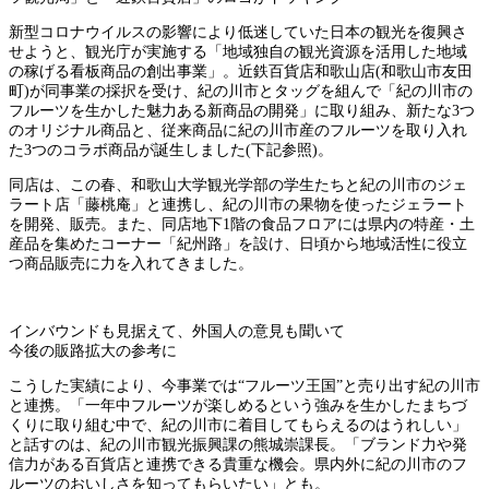
新型コロナウイルスの影響により低迷していた日本の観光を復興さ
せようと、観光庁が実施する「地域独自の観光資源を活用した地域
の稼げる看板商品の創出事業」。近鉄百貨店和歌山店(和歌山市友田
町)が同事業の採択を受け、紀の川市とタッグを組んで「紀の川市の
フルーツを生かした魅力ある新商品の開発」に取り組み、新たな3つ
のオリジナル商品と、従来商品に紀の川市産のフルーツを取り入れ
た3つのコラボ商品が誕生しました(下記参照)。
同店は、この春、和歌山大学観光学部の学生たちと紀の川市のジェ
ラート店「藤桃庵」と連携し、紀の川市の果物を使ったジェラート
を開発、販売。また、同店地下1階の食品フロアには県内の特産・土
産品を集めたコーナー「紀州路」を設け、日頃から地域活性に役立
つ商品販売に力を入れてきました。
インバウンドも見据えて、外国人の意見も聞いて
今後の販路拡大の参考に
こうした実績により、今事業では“フルーツ王国”と売り出す紀の川市
と連携。「一年中フルーツが楽しめるという強みを生かしたまちづ
くりに取り組む中で、紀の川市に着目してもらえるのはうれしい」
と話すのは、紀の川市観光振興課の熊城崇課長。「ブランド力や発
信力がある百貨店と連携できる貴重な機会。県内外に紀の川市のフ
ルーツのおいしさを知ってもらいたい」とも。