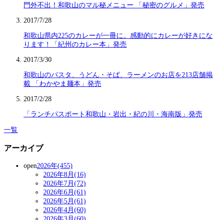
門外不出！和歌山のマル秘メニュー 「秘密のグルメ」発売
2017/7/28
和歌山県内225のカレーが一冊に。感動的にカレーが好きにな
ります！「紀州のカレー本」発売
2017/3/30
和歌山のパスタ、うどん・そば、ラーメンのお店を213店舗掲
載 「わかやま麺本」発売
2017/2/28
「ランチパスポート和歌山・岩出・紀の川・海南版」発売
一覧
アーカイブ
open
2026年(455)
2026年8月(16)
2026年7月(72)
2026年6月(61)
2026年5月(61)
2026年4月(60)
2026年3月(60)