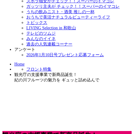
ズボラ独女がチェック！！スーパーのイマコレ
ガッツリ主夫が チェック！！スーパーのイマコレ
うちの飲みニスト・酒美 推しの一杯
おうちで美活ナチュラルビューティーライフ
トピックス
LIVING Selection in 和歌山
テレビのツムジ
みんなのイイネ
過去の人気連載コーナー
アンケート
2026年1月10日号プレゼント応募フォーム
Home
フロント特集
観光庁の支援事業で新商品誕生！
紀の川フルーツの魅力を ギュッと詰め込んで