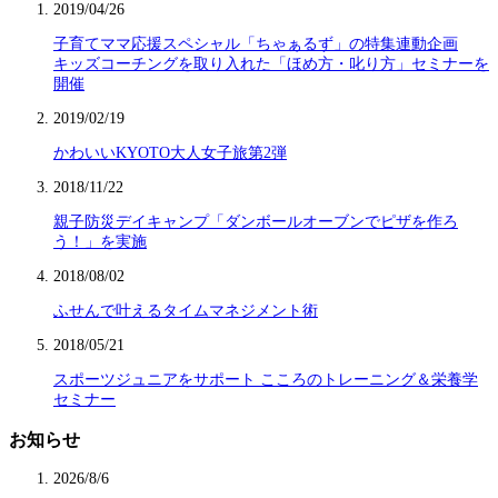
2019/04/26
子育てママ応援スペシャル「ちゃぁるず」の特集連動企画
キッズコーチングを取り入れた「ほめ方・叱り方」セミナーを
開催
2019/02/19
かわいいKYOTO大人女子旅第2弾
2018/11/22
親子防災デイキャンプ「ダンボールオーブンでピザを作ろ
う！」を実施
2018/08/02
ふせんで叶えるタイムマネジメント術
2018/05/21
スポーツジュニアをサポート こころのトレーニング＆栄養学
セミナー
お知らせ
2026/8/6