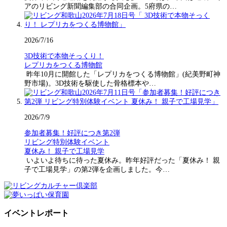
アのリビング新聞編集部の合同企画。5府県の…
2026/7/16
3D技術で本物そっくり！
レプリカをつくる博物館
昨年10月に開館した「レプリカをつくる博物館」(紀美野町神
野市場)。3D技術を駆使した骨格標本や…
2026/7/9
参加者募集！好評につき第2弾
リビング特別体験イベント
夏休み！ 親子で工場見学
いよいよ待ちに待った夏休み。昨年好評だった「夏休み！ 親
子で工場見学」の第2弾を企画しました。今…
イベントレポート