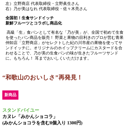
左）立野商店 代表取締役・立野眞生さん
右）乃が美はなれ 代表取締役・佐々木亮さん
全国初！生食サンドイッチ
新鮮フルーツとコラボし商品化
高級「生」食パンとして有名な「乃が美」が、全国で初めて生食
を使ったパン商品を販売！ 野菜と果物の目利きのプロが営む青果
仲卸店「立野商店」がセレクトした紀の川市産の果物を使ってサ
ンドイッチに。オリジナルのホイップクリームにカスタードを合
わせることで、乃が美の生食パンの味が生きたフルーツサンド
に。もちろん！ 耳までおいしくいただけます。
“和歌山のおいしさ”再発見！
新商品
スタンドバイユー
カヌレ「みかんショコラ」
(みかんショコラを含む8個入り 1300円)