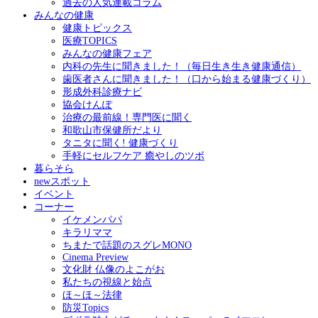
過去の人気連載コラム
みんなの健康
健康トピックス
医療TOPICS
みんなの健康フェア
内科の先生に聞きました！（毎日生き生き健康通信）
歯医者さんに聞きました！（口から始まる健康づくり）
形成外科診療ナビ
協会けんぽ
治療の最前線！専門医に聞く
和歌山市保健所だより
タニタに聞く! 健康づくり
手軽にセルフケア 癒やしのツボ
暮らそら
newスポット
イベント
コーナー
イケメンパパ
キラリママ
ちまたで話題のスグレMONO
Cinema Preview
文化財 仏像のよこがお
私たちの視線と始点
ほ～ほ～法律
防災Topics