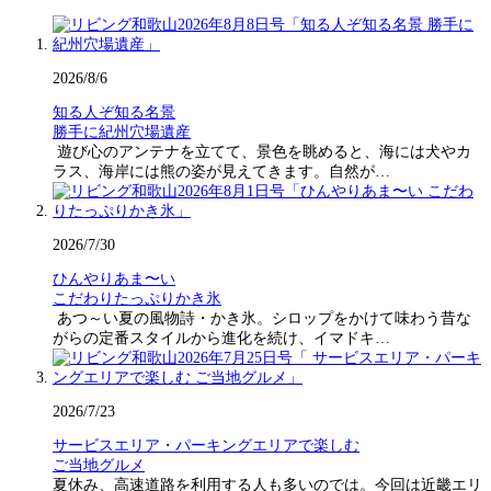
2026/8/6
知る人ぞ知る名景
勝手に紀州穴場遺産
遊び心のアンテナを立てて、景色を眺めると、海には犬やカ
ラス、海岸には熊の姿が見えてきます。自然が…
2026/7/30
ひんやりあま〜い
こだわりたっぷりかき氷
あつ～い夏の風物詩・かき氷。シロップをかけて味わう昔な
がらの定番スタイルから進化を続け、イマドキ…
2026/7/23
サービスエリア・パーキングエリアで楽しむ
ご当地グルメ
夏休み、高速道路を利用する人も多いのでは。今回は近畿エリ