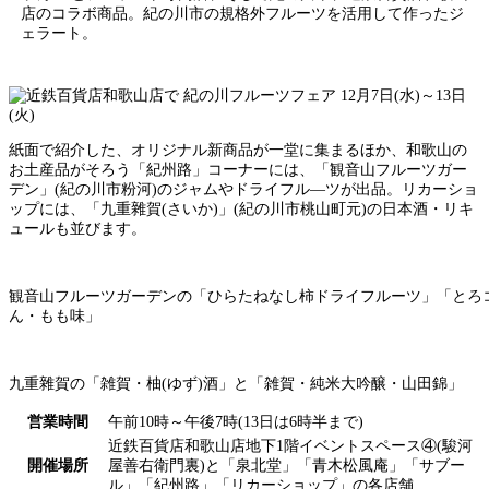
店のコラボ商品。紀の川市の規格外フルーツを活用して作ったジ
ェラート。
紙面で紹介した、オリジナル新商品が一堂に集まるほか、和歌山の
お土産品がそろう「紀州路」コーナーには、「観音山フルーツガー
デン」(紀の川市粉河)のジャムやドライフル―ツが出品。リカーショ
ップには、「九重雜賀(さいか)」(紀の川市桃山町元)の日本酒・リキ
ュールも並びます。
観音山フルーツガーデンの「ひらたねなし柿ドライフルーツ」「とろ
ん・もも味」
九重雜賀の「雑賀・柚(ゆず)酒」と「雑賀・純米大吟醸・山田錦」
営業時間
午前10時～午後7時(13日は6時半まで)
近鉄百貨店和歌山店地下1階イベントスペース④(駿河
開催場所
屋善右衛門裏)と「泉北堂」「青木松風庵」「サブー
ル」「紀州路」「リカーショップ」の各店舗