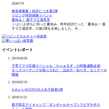
2026/7/9
参加者募集！好評につき第2弾
リビング特別体験イベント
夏休み！ 親子で工場見学
いよいよ待ちに待った夏休み。昨年好評だった「夏休み！ 親
子で工場見学」の第2弾を企画しました。今…
イベントレポート
2019/04/26
子育てママ応援スペシャル「ちゃぁるず」の特集連動企画
キッズコーチングを取り入れた「ほめ方・叱り方」セミナーを
開催
2019/02/19
かわいいKYOTO大人女子旅第2弾
2018/11/22
親子防災デイキャンプ「ダンボールオーブンでピザを作ろ