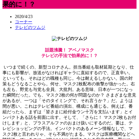
果的に！？
2020/4/23
コーナー
テレビのツムジ
話題沸騰！ アベノマスク
テレビの手法で効果的に！？
いつまで続くの、新型コロナさん。担当番組も取材延期となり、仕
事にも影響が。放送がなければギャラに直結するので、正直辛い。
といっても、それはどの職種も同じ。今は耐えるしかない。国の対
策もどうなることやら。何せ、マスク2枚配布の衝撃が強かった。右
も左も、野党も与党も全員、大批判。ある意味、日本が一つになっ
た瞬間だった。でも、マスク2枚の何が問題なのか？ さまざまな意見
があるが、一つは「そのタイミングで、それ言うか？」だ。ようは
間が悪い。これはテレビ番組の演出、構成にも通じる。例えば、番
組だったら、まずは「皆さまに給付金ウン十万を支払います」とイ
ンパクトある話を前面に出す。そして、「さらに！ マスク2枚もお付
けします」と、プラスアルファのおまけ扱いにするのだ。要は、テ
レビショッピングの手法。インパクトのあるメーン情報なしで、マ
スク2枚と言われりゃ、そら不満がたまる。マスクは医療機関などへ