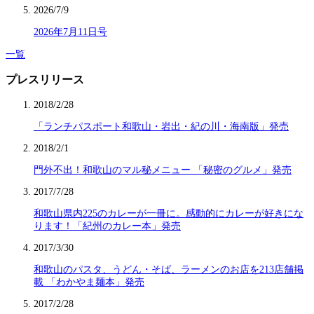
2026/7/9
2026年7月11日号
一覧
プレスリリース
2018/2/28
「ランチパスポート和歌山・岩出・紀の川・海南版」発売
2018/2/1
門外不出！和歌山のマル秘メニュー 「秘密のグルメ」発売
2017/7/28
和歌山県内225のカレーが一冊に。感動的にカレーが好きにな
ります！「紀州のカレー本」発売
2017/3/30
和歌山のパスタ、うどん・そば、ラーメンのお店を213店舗掲
載 「わかやま麺本」発売
2017/2/28