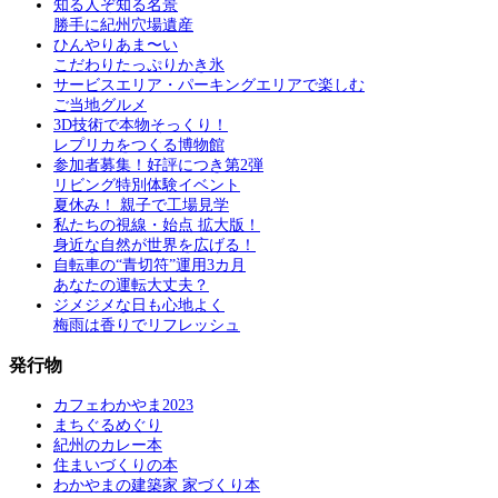
知る人ぞ知る名景
勝手に紀州穴場遺産
ひんやりあま〜い
こだわりたっぷりかき氷
サービスエリア・パーキングエリアで楽しむ
ご当地グルメ
3D技術で本物そっくり！
レプリカをつくる博物館
参加者募集！好評につき第2弾
リビング特別体験イベント
夏休み！ 親子で工場見学
私たちの視線・始点 拡大版！
身近な自然が世界を広げる！
自転車の“青切符”運用3カ月
あなたの運転大丈夫？
ジメジメな日も心地よく
梅雨は香りでリフレッシュ
発行物
カフェわかやま2023
まちぐるめぐり
紀州のカレー本
住まいづくりの本
わかやまの建築家 家づくり本