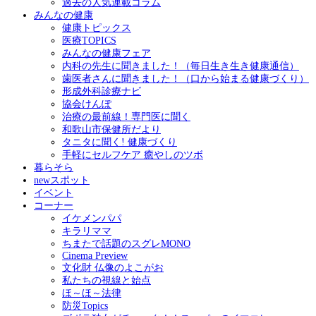
過去の人気連載コラム
みんなの健康
健康トピックス
医療TOPICS
みんなの健康フェア
内科の先生に聞きました！（毎日生き生き健康通信）
歯医者さんに聞きました！（口から始まる健康づくり）
形成外科診療ナビ
協会けんぽ
治療の最前線！専門医に聞く
和歌山市保健所だより
タニタに聞く! 健康づくり
手軽にセルフケア 癒やしのツボ
暮らそら
newスポット
イベント
コーナー
イケメンパパ
キラリママ
ちまたで話題のスグレMONO
Cinema Preview
文化財 仏像のよこがお
私たちの視線と始点
ほ～ほ～法律
防災Topics