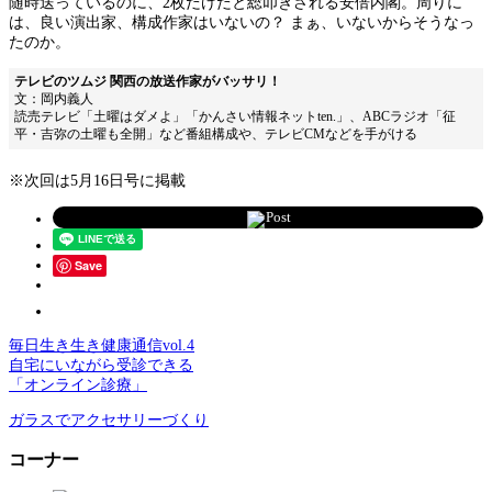
随時送っているのに、2枚だけだと総叩きされる安倍内閣。周りに
は、良い演出家、構成作家はいないの？ まぁ、いないからそうなっ
たのか。
テレビのツムジ 関西の放送作家がバッサリ！
文：岡内義人
読売テレビ「土曜はダメよ」「かんさい情報ネットten.」、ABCラジオ「征
平・吉弥の土曜も全開」など番組構成や、テレビCMなどを手がける
※次回は5月16日号に掲載
Post
Save
毎日生き生き健康通信vol.4
自宅にいながら受診できる
「オンライン診療」
ガラスでアクセサリーづくり
コーナー