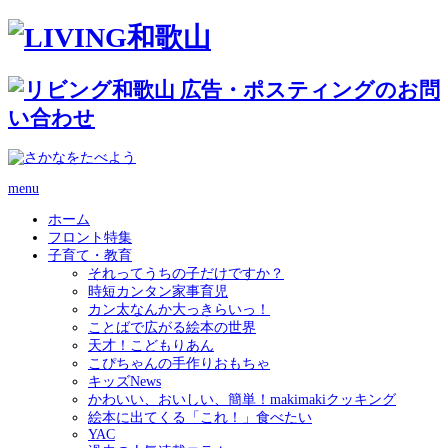
menu
ホーム
フロント特集
子育て・教育
それってうちの子だけですか？
時短カンタン家事育児
カン太なんか大っきらいっ！
ことばで広がる絵本の世界
天才！こどもりあん
こぴちゃんの手作りおもちゃ
キッズNews
かわいい、おいしい、簡単！makimakiクッキング
絵本に出てくる「これ！」食べたい
YAC