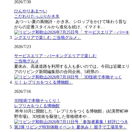
2026/7/30
ひんやりあま〜い
こだわりたっぷりかき氷
あつ～い夏の風物詩・かき氷。シロップをかけて味わう昔な
がらの定番スタイルから進化を続け、イマドキ…
2026/7/23
サービスエリア・パーキングエリアで楽しむ
ご当地グルメ
夏休み、高速道路を利用する人も多いのでは。今回は近畿エリ
アのリビング新聞編集部の合同企画。5府県の…
2026/7/16
3D技術で本物そっくり！
レプリカをつくる博物館
昨年10月に開館した「レプリカをつくる博物館」(紀美野町神
野市場)。3D技術を駆使した骨格標本や…