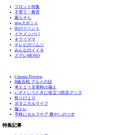
フロント特集
子育て・教育
暮らそら
newスポット
街のイベント
イケメンパパ
キラリママ
テレビのツムジ
みんなのイイネ
スグレMONO
Cinema Preview
B級合戦 グルメの目
考えよう災害時の備え
いざというときに役立つ防災グッズ
祭りびより
ボタニカルライフ
脳トレ
手軽にセルフケア 癒やしのツボ
特集記事