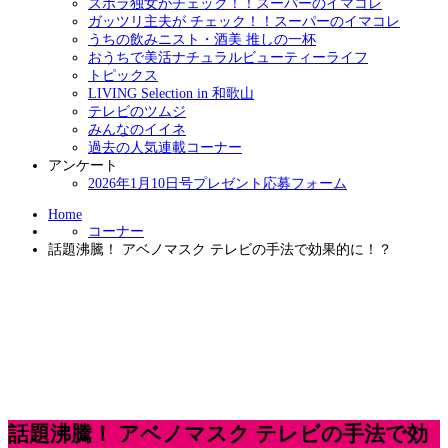
ズボラ独女がチェック！！スーパーのイマコレ
ガッツリ主夫が チェック！！スーパーのイマコレ
うちの飲みニスト・酒美 推しの一杯
おうちで美活ナチュラルビューティーライフ
トピックス
LIVING Selection in 和歌山
テレビのツムジ
みんなのイイネ
過去の人気連載コーナー
アンケート
2026年1月10日号プレゼント応募フォーム
Home
コーナー
話題沸騰！ アベノマスク テレビの手法で効果的に！？
話題沸騰！ アベノマスク テレビの手法で効