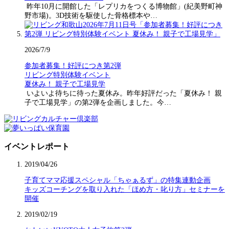
昨年10月に開館した「レプリカをつくる博物館」(紀美野町神
野市場)。3D技術を駆使した骨格標本や…
2026/7/9
参加者募集！好評につき第2弾
リビング特別体験イベント
夏休み！ 親子で工場見学
いよいよ待ちに待った夏休み。昨年好評だった「夏休み！ 親
子で工場見学」の第2弾を企画しました。今…
イベントレポート
2019/04/26
子育てママ応援スペシャル「ちゃぁるず」の特集連動企画
キッズコーチングを取り入れた「ほめ方・叱り方」セミナーを
開催
2019/02/19