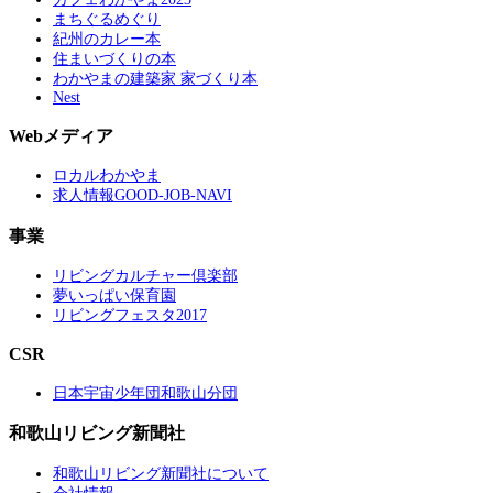
まちぐるめぐり
紀州のカレー本
住まいづくりの本
わかやまの建築家 家づくり本
Nest
Webメディア
ロカルわかやま
求人情報GOOD-JOB-NAVI
事業
リビングカルチャー倶楽部
夢いっぱい保育園
リビングフェスタ2017
CSR
日本宇宙少年団和歌山分団
和歌山リビング新聞社
和歌山リビング新聞社について