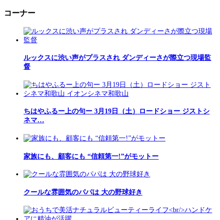
コーナー
ルックスに渋い声がプラスされ ダンディーさが際立つ現場監
督
ちはやふるー上の句ー 3月19日（土）ロードショー ジストシ
ネマ…
家族にも、顧客にも “信頼第一!”がモットー
クールな雰囲気のパパは 大の野球好き