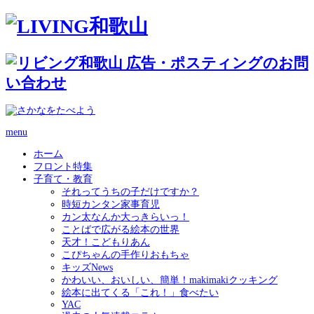
menu
ホーム
フロント特集
子育て・教育
それってうちの子だけですか？
時短カンタン家事育児
カン太なんか大っきらいっ！
ことばで広がる絵本の世界
天才！こどもりあん
こぴちゃんの手作りおもちゃ
キッズNews
かわいい、おいしい、簡単！makimakiクッキング
絵本に出てくる「これ！」食べたい
YAC