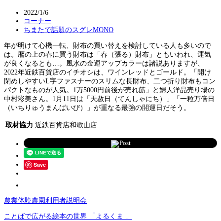
2022/1/6
コーナー
ちまたで話題のスグレMONO
年が明けて心機一転、財布の買い替えを検討している人も多いので
は。暦の上の春に買う財布は「春（張る）財布」ともいわれ、運気
が良くなるとも…。風水の金運アップカラーは諸説ありますが、
2022年近鉄百貨店のイチオシは、ワインレッドとゴールド。「開け
閉めしやすいL字ファスナーのスリムな長財布、二つ折り財布もコン
パクトなものが人気。1万5000円前後が売れ筋」と婦人洋品売り場の
中村彩美さん。1月11日は「天赦日（てんしゃにち）」「一粒万倍日
（いちりゅうまんばいび）」が重なる最強の開運日だそう。
取材協力
近鉄百貨店和歌山店
Post
Save
農業体験農園利用者説明会
ことばで広がる絵本の世界 「よるくま 」