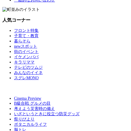
一般的なお問い合わせ
人気コーナー
フロント特集
子育て・教育
暮らそら
newスポット
街のイベント
イケメンパパ
キラリママ
テレビのツムジ
みんなのイイネ
スグレMONO
Cinema Preview
B級合戦 グルメの目
考えよう災害時の備え
いざというときに役立つ防災グッズ
祭りびより
ボタニカルライフ
脳トレ