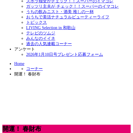
ズボラ独女がチェック！！スーパーのイマコレ
ガッツリ主夫が チェック！！スーパーのイマコレ
うちの飲みニスト・酒美 推しの一杯
おうちで美活ナチュラルビューティーライフ
トピックス
LIVING Selection in 和歌山
テレビのツムジ
みんなのイイネ
過去の人気連載コーナー
アンケート
2026年1月10日号プレゼント応募フォーム
Home
コーナー
開運！ 春財布
開運！ 春財布