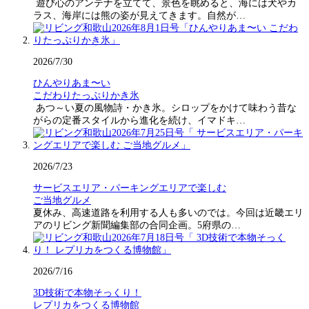
遊び心のアンテナを立てて、景色を眺めると、海には犬やカ
ラス、海岸には熊の姿が見えてきます。自然が…
2026/7/30
ひんやりあま〜い
こだわりたっぷりかき氷
あつ～い夏の風物詩・かき氷。シロップをかけて味わう昔な
がらの定番スタイルから進化を続け、イマドキ…
2026/7/23
サービスエリア・パーキングエリアで楽しむ
ご当地グルメ
夏休み、高速道路を利用する人も多いのでは。今回は近畿エリ
アのリビング新聞編集部の合同企画。5府県の…
2026/7/16
3D技術で本物そっくり！
レプリカをつくる博物館