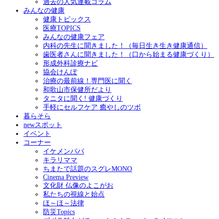
過去の人気連載コラム
みんなの健康
健康トピックス
医療TOPICS
みんなの健康フェア
内科の先生に聞きました！（毎日生き生き健康通信）
歯医者さんに聞きました！（口から始まる健康づくり）
形成外科診療ナビ
協会けんぽ
治療の最前線！専門医に聞く
和歌山市保健所だより
タニタに聞く! 健康づくり
手軽にセルフケア 癒やしのツボ
暮らそら
newスポット
イベント
コーナー
イケメンパパ
キラリママ
ちまたで話題のスグレMONO
Cinema Preview
文化財 仏像のよこがお
私たちの視線と始点
ほ～ほ～法律
防災Topics