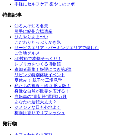
手軽にセルフケア 癒やしのツボ
特集記事
知る人ぞ知る名景
勝手に紀州穴場遺産
ひんやりあま〜い
こだわりたっぷりかき氷
サービスエリア・パーキングエリアで楽しむ
ご当地グルメ
3D技術で本物そっくり！
レプリカをつくる博物館
参加者募集！好評につき第2弾
リビング特別体験イベント
夏休み！ 親子で工場見学
私たちの視線・始点 拡大版！
身近な自然が世界を広げる！
自転車の“青切符”運用3カ月
あなたの運転大丈夫？
ジメジメな日も心地よく
梅雨は香りでリフレッシュ
発行物
カフェわかやま2023