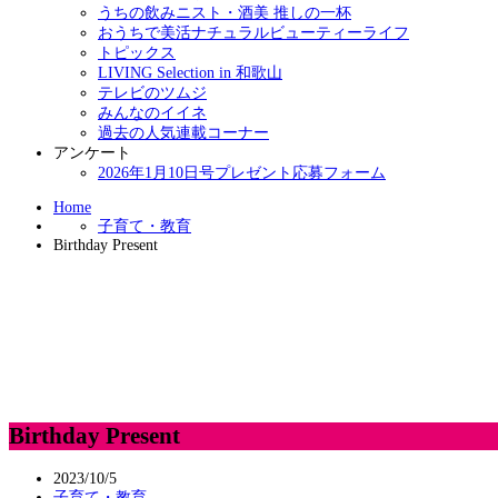
うちの飲みニスト・酒美 推しの一杯
おうちで美活ナチュラルビューティーライフ
トピックス
LIVING Selection in 和歌山
テレビのツムジ
みんなのイイネ
過去の人気連載コーナー
アンケート
2026年1月10日号プレゼント応募フォーム
Home
子育て・教育
Birthday Present
Birthday Present
2023/10/5
子育て・教育