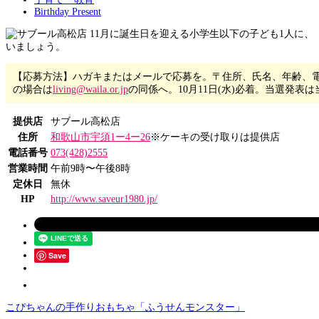
Birthday Present
11月に誕生日を迎える小学生以下の子ども1人に、
いましょう。
【応募方法】ハガキまたはメールで応募を。〒住所、氏名、年齢、電話
の場合は
living@waila.or.jp
の同係へ。10月11日(水)必着。当選発表
提供店
サブール高松店
住所
和歌山市宇須1ー4ー26
※ケーキの受け取りは提供店
電話番号
073(428)2555
営業時間
午前9時〜午後8時
定休日
無休
HP
http://www.saveur1980.jp/
Save
こぴちゃんの手作りおもちゃ「ふうせんモンスター」