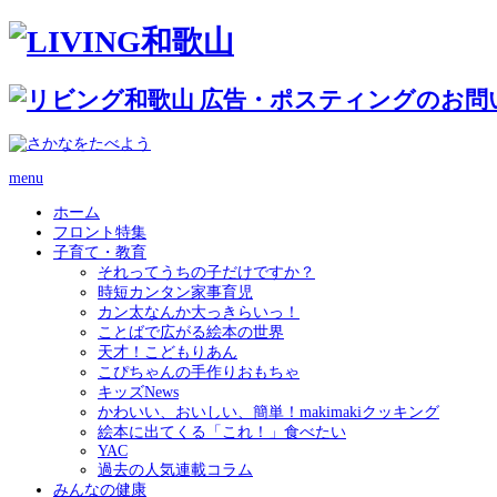
menu
ホーム
フロント特集
子育て・教育
それってうちの子だけですか？
時短カンタン家事育児
カン太なんか大っきらいっ！
ことばで広がる絵本の世界
天才！こどもりあん
こぴちゃんの手作りおもちゃ
キッズNews
かわいい、おいしい、簡単！makimakiクッキング
絵本に出てくる「これ！」食べたい
YAC
過去の人気連載コラム
みんなの健康