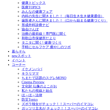
健康トピックス
医療TOPICS
みんなの健康フェア
内科の先生に聞きました！（毎日生き生き健康通信）
歯医者さんに聞きました！（口から始まる健康づくり）
形成外科診療ナビ
協会けんぽ
治療の最前線！専門医に聞く
和歌山市保健所だより
タニタに聞く! 健康づくり
手軽にセルフケア 癒やしのツボ
暮らそら
newスポット
イベント
コーナー
イケメンパパ
キラリママ
ちまたで話題のスグレMONO
Cinema Preview
文化財 仏像のよこがお
私たちの視線と始点
ほ～ほ～法律
防災Topics
ズボラ独女がチェック！！スーパーのイマコレ
ガッツリ主夫が チェック！！スーパーのイマコレ