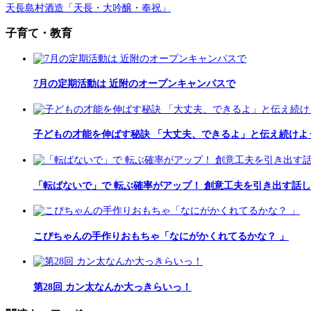
天長島村酒造「天長・大吟醸・奉祝」
子育て・教育
7月の定期活動は 近附のオープンキャンパスで
子どもの才能を伸ばす秘訣 「大丈夫、できるよ」と伝え続けよ
「転ばないで」で 転ぶ確率がアップ！ 創意工夫を引き出す話
こぴちゃんの手作りおもちゃ「なにがかくれてるかな？ 」
第28回 カン太なんか大っきらいっ！