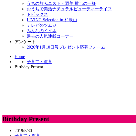
うちの飲みニスト・酒美 推しの一杯
おうちで美活ナチュラルビューティーライフ
トピックス
LIVING Selection in 和歌山
テレビのツムジ
みんなのイイネ
過去の人気連載コーナー
アンケート
2026年1月10日号プレゼント応募フォーム
Home
子育て・教育
Birthday Present
Birthday Present
2019/5/30
子育て・教育