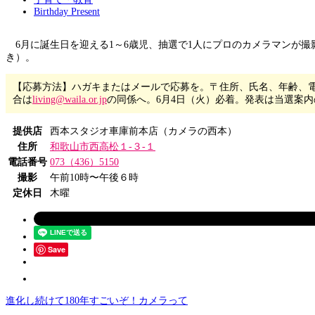
Birthday Present
6月に誕生日を迎える1～6歳児、抽選で1人にプロのカメラマンが
き）。
【応募方法】ハガキまたはメールで応募を。〒住所、氏名、年齢、電話
合は
living@waila.or.jp
の同係へ。6月4日（火）必着。発表は当選案
提供店
西本スタジオ車庫前本店（カメラの西本）
住所
和歌山市西高松１-３-１
電話番号
073（436）5150
撮影
午前10時〜午後６時
定休日
木曜
Save
進化し続けて180年すごいぞ！カメラって