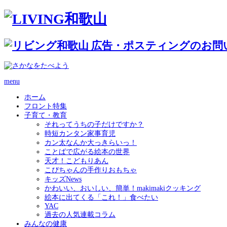
menu
ホーム
フロント特集
子育て・教育
それってうちの子だけですか？
時短カンタン家事育児
カン太なんか大っきらいっ！
ことばで広がる絵本の世界
天才！こどもりあん
こぴちゃんの手作りおもちゃ
キッズNews
かわいい、おいしい、簡単！makimakiクッキング
絵本に出てくる「これ！」食べたい
YAC
過去の人気連載コラム
みんなの健康