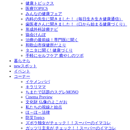
健康トピックス
医療TOPICS
みんなの健康フェア
内科の先生に聞きました！（毎日生き生き健康通信）
歯医者さんに聞きました！（口から始まる健康づくり）
形成外科診療ナビ
協会けんぽ
治療の最前線！専門医に聞く
和歌山市保健所だより
タニタに聞く! 健康づくり
手軽にセルフケア 癒やしのツボ
暮らそら
newスポット
イベント
コーナー
イケメンパパ
キラリママ
ちまたで話題のスグレMONO
Cinema Preview
文化財 仏像のよこがお
私たちの視線と始点
ほ～ほ～法律
防災Topics
ズボラ独女がチェック！！スーパーのイマコレ
ガッツリ主夫が チェック！！スーパーのイマコレ