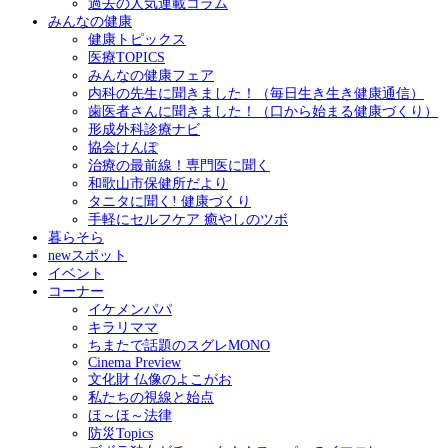
過去の人気連載コラム
みんなの健康
健康トピックス
医療TOPICS
みんなの健康フェア
内科の先生に聞きました！（毎日生き生き健康通信）
歯医者さんに聞きました！（口から始まる健康づくり）
形成外科診療ナビ
協会けんぽ
治療の最前線！専門医に聞く
和歌山市保健所だより
タニタに聞く! 健康づくり
手軽にセルフケア 癒やしのツボ
暮らそら
newスポット
イベント
コーナー
イケメンパパ
キラリママ
ちまたで話題のスグレMONO
Cinema Preview
文化財 仏像のよこがお
私たちの視線と始点
ほ～ほ～法律
防災Topics