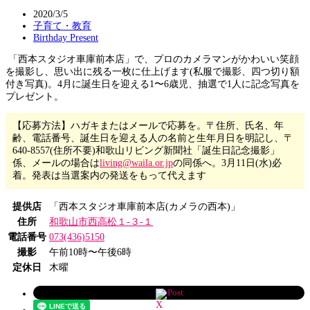
2020/3/5
子育て・教育
Birthday Present
「西本スタジオ車庫前本店」で、プロのカメラマンがかわいい笑顔
を撮影し、思い出に残る一枚に仕上げます(私服で撮影、四つ切り額
付き写真)。4月に誕生日を迎える1〜6歳児、抽選で1人に記念写真を
プレゼント。
【応募方法】ハガキまたはメールで応募を。〒住所、氏名、年
齢、電話番号、誕生日を迎える人の名前と生年月日を明記し、〒
640-8557(住所不要)和歌山リビング新聞社「誕生日記念撮影」
係、メールの場合は
living@waila.or.jp
の同係へ。3月11日(水)必
着。発表は当選案内の発送をもって代えます
提供店
「西本スタジオ車庫前本店(カメラの西本)」
住所
和歌山市西高松１-３-１
電話番号
073(436)5150
撮影
午前10時〜午後6時
定休日
木曜
Post