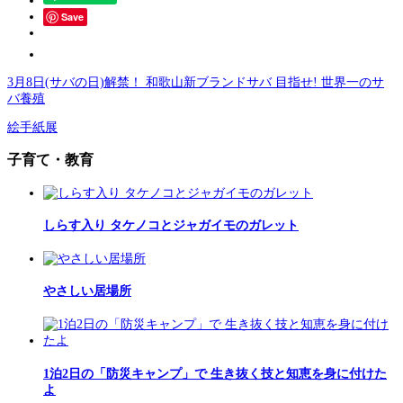
Save
3月8日(サバの日)解禁！ 和歌山新ブランドサバ 目指せ! 世界一のサ
バ養殖
絵手紙展
子育て・教育
しらす入り タケノコとジャガイモのガレット
やさしい居場所
1泊2日の「防災キャンプ」で 生き抜く技と知恵を身に付けた
よ