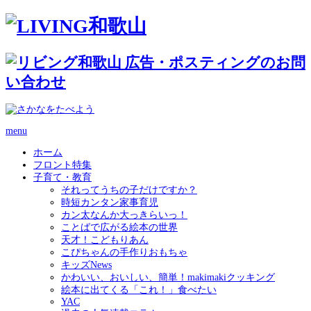
menu
ホーム
フロント特集
子育て・教育
それってうちの子だけですか？
時短カンタン家事育児
カン太なんか大っきらいっ！
ことばで広がる絵本の世界
天才！こどもりあん
こぴちゃんの手作りおもちゃ
キッズNews
かわいい、おいしい、簡単！makimakiクッキング
絵本に出てくる「これ！」食べたい
YAC