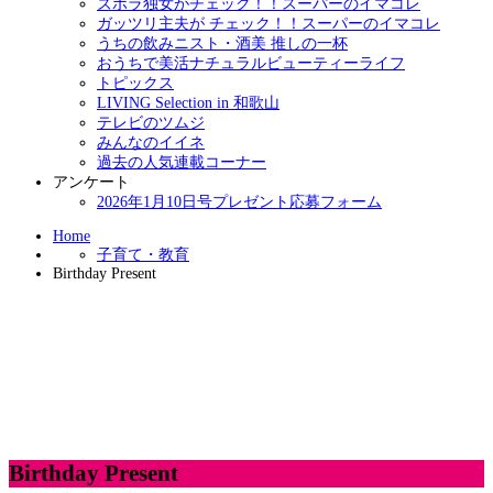
ズボラ独女がチェック！！スーパーのイマコレ
ガッツリ主夫が チェック！！スーパーのイマコレ
うちの飲みニスト・酒美 推しの一杯
おうちで美活ナチュラルビューティーライフ
トピックス
LIVING Selection in 和歌山
テレビのツムジ
みんなのイイネ
過去の人気連載コーナー
アンケート
2026年1月10日号プレゼント応募フォーム
Home
子育て・教育
Birthday Present
Birthday Present