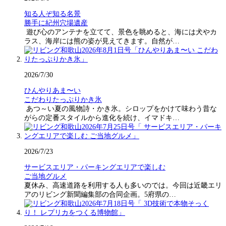
知る人ぞ知る名景
勝手に紀州穴場遺産
遊び心のアンテナを立てて、景色を眺めると、海には犬やカ
ラス、海岸には熊の姿が見えてきます。自然が…
2026/7/30
ひんやりあま〜い
こだわりたっぷりかき氷
あつ～い夏の風物詩・かき氷。シロップをかけて味わう昔な
がらの定番スタイルから進化を続け、イマドキ…
2026/7/23
サービスエリア・パーキングエリアで楽しむ
ご当地グルメ
夏休み、高速道路を利用する人も多いのでは。今回は近畿エリ
アのリビング新聞編集部の合同企画。5府県の…