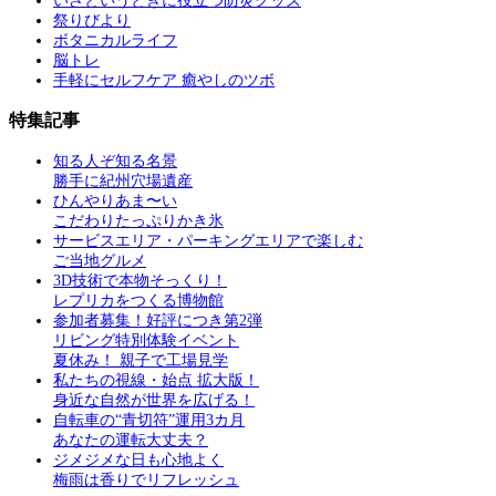
いざというときに役立つ防災グッズ
祭りびより
ボタニカルライフ
脳トレ
手軽にセルフケア 癒やしのツボ
特集記事
知る人ぞ知る名景
勝手に紀州穴場遺産
ひんやりあま〜い
こだわりたっぷりかき氷
サービスエリア・パーキングエリアで楽しむ
ご当地グルメ
3D技術で本物そっくり！
レプリカをつくる博物館
参加者募集！好評につき第2弾
リビング特別体験イベント
夏休み！ 親子で工場見学
私たちの視線・始点 拡大版！
身近な自然が世界を広げる！
自転車の“青切符”運用3カ月
あなたの運転大丈夫？
ジメジメな日も心地よく
梅雨は香りでリフレッシュ