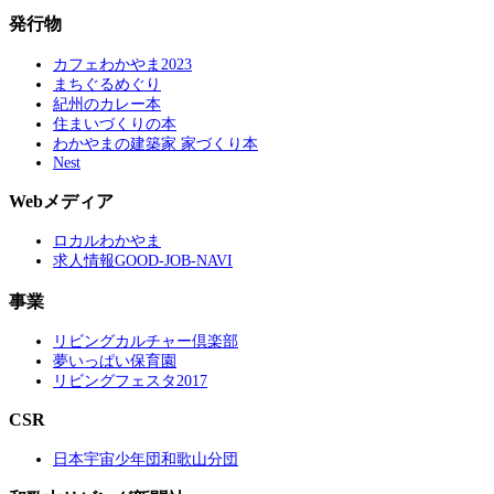
発行物
カフェわかやま2023
まちぐるめぐり
紀州のカレー本
住まいづくりの本
わかやまの建築家 家づくり本
Nest
Webメディア
ロカルわかやま
求人情報GOOD-JOB-NAVI
事業
リビングカルチャー倶楽部
夢いっぱい保育園
リビングフェスタ2017
CSR
日本宇宙少年団和歌山分団