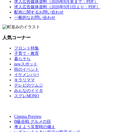
求人広告媒体資料（2026年8月末まで：PDF）
求人広告媒体資料（2026年9月1日より：PDF）
配布に関するお問い合わせ
一般的なお問い合わせ
人気コーナー
フロント特集
子育て・教育
暮らそら
newスポット
街のイベント
イケメンパパ
キラリママ
テレビのツムジ
みんなのイイネ
スグレMONO
Cinema Preview
B級合戦 グルメの目
考えよう災害時の備え