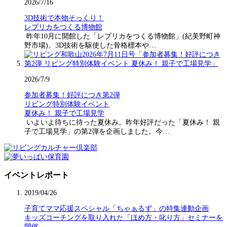
2026/7/16
3D技術で本物そっくり！
レプリカをつくる博物館
昨年10月に開館した「レプリカをつくる博物館」(紀美野町神
野市場)。3D技術を駆使した骨格標本や…
2026/7/9
参加者募集！好評につき第2弾
リビング特別体験イベント
夏休み！ 親子で工場見学
いよいよ待ちに待った夏休み。昨年好評だった「夏休み！ 親
子で工場見学」の第2弾を企画しました。今…
イベントレポート
2019/04/26
子育てママ応援スペシャル「ちゃぁるず」の特集連動企画
キッズコーチングを取り入れた「ほめ方・叱り方」セミナーを
開催