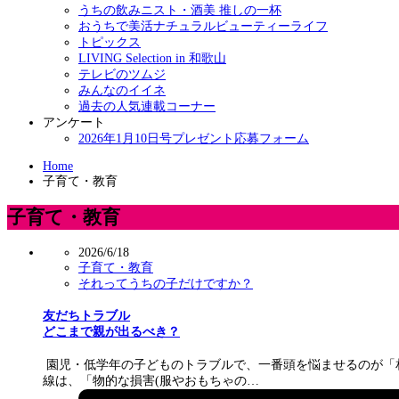
うちの飲みニスト・酒美 推しの一杯
おうちで美活ナチュラルビューティーライフ
トピックス
LIVING Selection in 和歌山
テレビのツムジ
みんなのイイネ
過去の人気連載コーナー
アンケート
2026年1月10日号プレゼント応募フォーム
Home
子育て・教育
子育て・教育
2026/6/18
子育て・教育
それってうちの子だけですか？
友だちトラブル
どこまで親が出るべき？
園児・低学年の子どものトラブルで、一番頭を悩ませるのが「
線は、「物的な損害(服やおもちゃの…