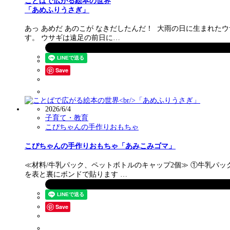
ことばで広がる絵本の世界
「あめふりうさぎ」
あっ あめだ あのこが なきだしたんだ！ 大雨の日に生まれ
す。 ウサギは遠足の前日に…
Save
2026/6/4
子育て・教育
こぴちゃんの手作りおもちゃ
こぴちゃんの手作りおもちゃ「あみこみゴマ」
≪材料/牛乳パック、ペットボトルのキャップ2個≫ ①牛乳パ
を表と裏にボンドで貼ります …
Save