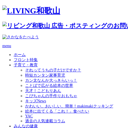
menu
ホーム
フロント特集
子育て・教育
それってうちの子だけですか？
時短カンタン家事育児
カン太なんか大っきらいっ！
ことばで広がる絵本の世界
天才！こどもりあん
こぴちゃんの手作りおもちゃ
キッズNews
かわいい、おいしい、簡単！makimakiクッキング
絵本に出てくる「これ！」食べたい
YAC
過去の人気連載コラム
みんなの健康