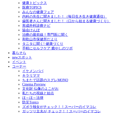
健康トピックス
医療TOPICS
みんなの健康フェア
内科の先生に聞きました！（毎日生き生き健康通信）
歯医者さんに聞きました！（口から始まる健康づくり）
形成外科診療ナビ
協会けんぽ
治療の最前線！専門医に聞く
和歌山市保健所だより
タニタに聞く! 健康づくり
手軽にセルフケア 癒やしのツボ
暮らそら
newスポット
イベント
コーナー
イケメンパパ
キラリママ
ちまたで話題のスグレMONO
Cinema Preview
文化財 仏像のよこがお
私たちの視線と始点
ほ～ほ～法律
防災Topics
ズボラ独女がチェック！！スーパーのイマコレ
ガッツリ主夫が チェック！！スーパーのイマコレ