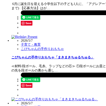
6月に誕生日を迎える小学生以下の子ども1人に、「アグレアーブ
まで) 【応募方法】はが…
Save
2026/5/7
子育て・教育
こぴちゃんの手作りおもちゃ
こぴちゃんの手作りおもちゃ「まきまきちゅるちゅる」
≪材料/段ボール、毛糸、ラップなどの芯≫ ①段ボールにお皿
の先を段ボールの裏から通し…
Save
2026/5/7