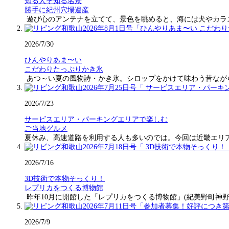
知る人ぞ知る名景
勝手に紀州穴場遺産
遊び心のアンテナを立てて、景色を眺めると、海には犬やカラ
2026/7/30
ひんやりあま〜い
こだわりたっぷりかき氷
あつ～い夏の風物詩・かき氷。シロップをかけて味わう昔なが
2026/7/23
サービスエリア・パーキングエリアで楽しむ
ご当地グルメ
夏休み、高速道路を利用する人も多いのでは。今回は近畿エリ
2026/7/16
3D技術で本物そっくり！
レプリカをつくる博物館
昨年10月に開館した「レプリカをつくる博物館」(紀美野町神野
2026/7/9