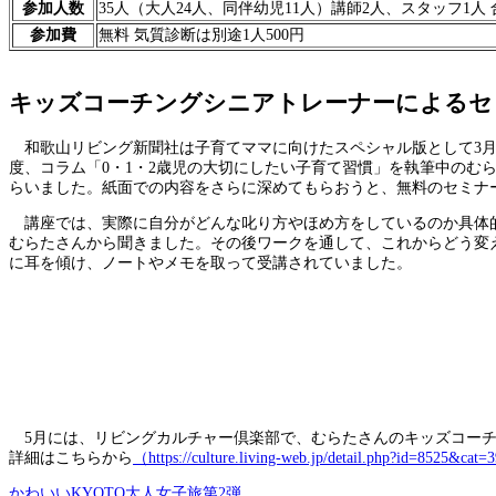
参加人数
35人（大人24人、同伴幼児11人）講師2人、スタッフ1人 
参加費
無料 気質診断は別途1人500円
キッズコーチングシニアトレーナーによるセ
和歌山リビング新聞社は子育てママに向けたスペシャル版として3月
度、コラム「0・1・2歳児の大切にしたい子育て習慣」を執筆中の
らいました。紙面での内容をさらに深めてもらおうと、無料のセミナ
講座では、実際に自分がどんな叱り方やほめ方をしているのか具体的
むらたさんから聞きました。その後ワークを通して、これからどう変
に耳を傾け、ノートやメモを取って受講されていました。
5月には、リビングカルチャー倶楽部で、むらたさんのキッズコーチ
詳細はこちらから
（https://culture.living-web.jp/detail.php?id=8525&
かわいいKYOTO大人女子旅第2弾