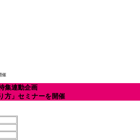
開催
特集連動企画
り方」セミナーを開催
）