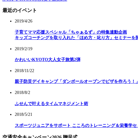
最近のイベント
2019/4/26
子育てママ応援スペシャル「ちゃぁるず」の特集連動企画
キッズコーチングを取り入れた「ほめ方・叱り方」セミナーを
2019/2/19
かわいいKYOTO大人女子旅第2弾
2018/11/22
親子防災デイキャンプ「ダンボールオーブンでピザを作ろう！
2018/8/2
ふせんで叶えるタイムマネジメント術
2018/5/21
スポーツジュニアをサポート こころのトレーニング＆栄養学セ
交通安全キャンペーン2026 贈呈式