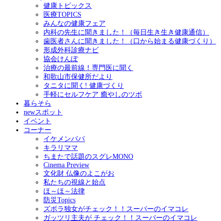
健康トピックス
医療TOPICS
みんなの健康フェア
内科の先生に聞きました！（毎日生き生き健康通信）
歯医者さんに聞きました！（口から始まる健康づくり）
形成外科診療ナビ
協会けんぽ
治療の最前線！専門医に聞く
和歌山市保健所だより
タニタに聞く! 健康づくり
手軽にセルフケア 癒やしのツボ
暮らそら
newスポット
イベント
コーナー
イケメンパパ
キラリママ
ちまたで話題のスグレMONO
Cinema Preview
文化財 仏像のよこがお
私たちの視線と始点
ほ～ほ～法律
防災Topics
ズボラ独女がチェック！！スーパーのイマコレ
ガッツリ主夫が チェック！！スーパーのイマコレ