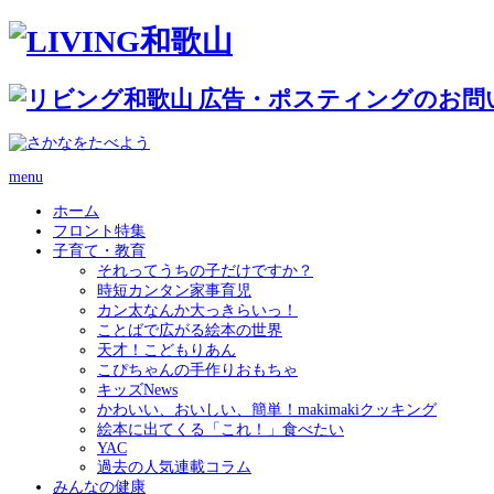
menu
ホーム
フロント特集
子育て・教育
それってうちの子だけですか？
時短カンタン家事育児
カン太なんか大っきらいっ！
ことばで広がる絵本の世界
天才！こどもりあん
こぴちゃんの手作りおもちゃ
キッズNews
かわいい、おいしい、簡単！makimakiクッキング
絵本に出てくる「これ！」食べたい
YAC
過去の人気連載コラム
みんなの健康