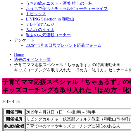
うちの飲みニスト・酒美 推しの一杯
おうちで美活ナチュラルビューティーライフ
トピックス
LIVING Selection in 和歌山
テレビのツムジ
みんなのイイネ
過去の人気連載コーナー
アンケート
2026年1月10日号プレゼント応募フォーム
Home
過去のイベント一覧
子育てママ応援スペシャル「ちゃぁるず」の特集連動企画
キッズコーチングを取り入れた「ほめ方・叱り方」セミナーを
子育てママ応援スペシャル「ちゃぁるず」の
キッズコーチングを取り入れた「ほめ方・叱
2019-4-26
開催日時
2019年４月21日（日）午後1時～3時半
開催場所
リビングカルチャー倶楽部フォルテ教室（和歌山市本町
参加対象者
子育て中のママやキッズコーチングに関心のある人