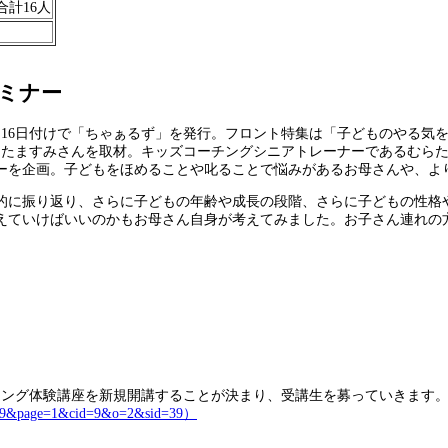
合計16人
ミナー
16日付けで「ちゃぁるず」を発行。フロント特集は「子どものやる気を
むらたますみさんを取材。キッズコーチングシニアトレーナーであるむら
ーを企画。子どもをほめることや叱ることで悩みがあるお母さんや、よ
に振り返り、さらに子どもの年齢や成長の段階、さらに子どもの性格
えていけばいいのかもお母さん自身が考えてみました。お子さん連れの
ング体験講座を新規開講することが決まり、受講生を募っていきます
cat=39&page=1&cid=9&o=2&sid=39）