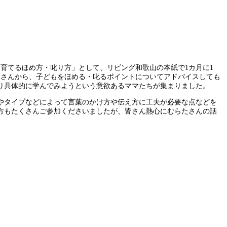
育てるほめ方・叱り方」として、リビング和歌山の本紙で1カ月に1
たさんから、子どもをほめる・叱るポイントについてアドバイスしても
り具体的に学んでみようという意欲あるママたちが集まりました。
やタイプなどによって言葉のかけ方や伝え方に工夫が必要な点などを
方もたくさんご参加くださいましたが、皆さん熱心にむらたさんの話
。