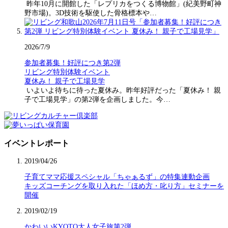
昨年10月に開館した「レプリカをつくる博物館」(紀美野町神
野市場)。3D技術を駆使した骨格標本や…
2026/7/9
参加者募集！好評につき第2弾
リビング特別体験イベント
夏休み！ 親子で工場見学
いよいよ待ちに待った夏休み。昨年好評だった「夏休み！ 親
子で工場見学」の第2弾を企画しました。今…
イベントレポート
2019/04/26
子育てママ応援スペシャル「ちゃぁるず」の特集連動企画
キッズコーチングを取り入れた「ほめ方・叱り方」セミナーを
開催
2019/02/19
かわいいKYOTO大人女子旅第2弾