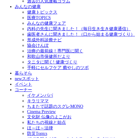
過去の人気連載コラム
みんなの健康
健康トピックス
医療TOPICS
みんなの健康フェア
内科の先生に聞きました！（毎日生き生き健康通信）
歯医者さんに聞きました！（口から始まる健康づくり）
形成外科診療ナビ
協会けんぽ
治療の最前線！専門医に聞く
和歌山市保健所だより
タニタに聞く! 健康づくり
手軽にセルフケア 癒やしのツボ
暮らそら
newスポット
イベント
コーナー
イケメンパパ
キラリママ
ちまたで話題のスグレMONO
Cinema Preview
文化財 仏像のよこがお
私たちの視線と始点
ほ～ほ～法律
防災Topics