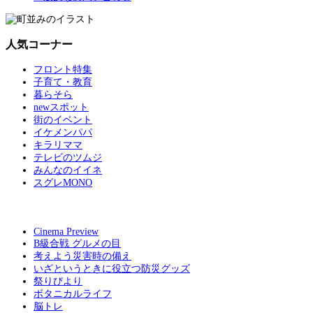
人気コーナー
フロント特集
子育て・教育
暮らそら
newスポット
街のイベント
イケメンパパ
キラリママ
テレビのツムジ
みんなのイイネ
スグレMONO
Cinema Preview
B級合戦 グルメの目
考えよう災害時の備え
いざというときに役立つ防災グッズ
祭りびより
ボタニカルライフ
脳トレ