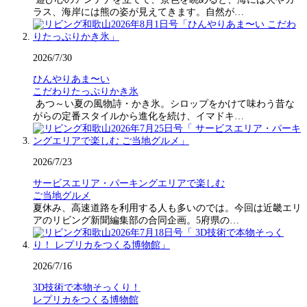
ラス、海岸には熊の姿が見えてきます。自然が…
2026/7/30
ひんやりあま〜い
こだわりたっぷりかき氷
あつ～い夏の風物詩・かき氷。シロップをかけて味わう昔な
がらの定番スタイルから進化を続け、イマドキ…
2026/7/23
サービスエリア・パーキングエリアで楽しむ
ご当地グルメ
夏休み、高速道路を利用する人も多いのでは。今回は近畿エリ
アのリビング新聞編集部の合同企画。5府県の…
2026/7/16
3D技術で本物そっくり！
レプリカをつくる博物館