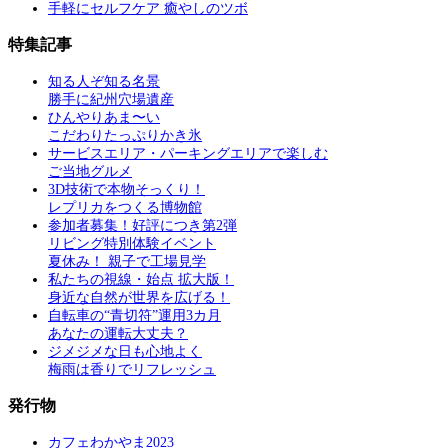
手軽にセルフケア 癒やしのツボ
特集記事
知る人ぞ知る名景
勝手に紀州穴場遺産
ひんやりあま〜い
こだわりたっぷりかき氷
サービスエリア・パーキングエリアで楽しむ
ご当地グルメ
3D技術で本物そっくり！
レプリカをつくる博物館
参加者募集！好評につき第2弾
リビング特別体験イベント
夏休み！ 親子で工場見学
私たちの視線・始点 拡大版！
身近な自然が世界を広げる！
自転車の“青切符”運用3カ月
あなたの運転大丈夫？
ジメジメな日も心地よく
梅雨は香りでリフレッシュ
発行物
カフェわかやま2023