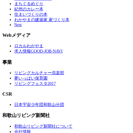
まちぐるめぐり
紀州のカレー本
住まいづくりの本
わかやまの建築家 家づくり本
Nest
Webメディア
ロカルわかやま
求人情報GOOD-JOB-NAVI
事業
リビングカルチャー倶楽部
夢いっぱい保育園
リビングフェスタ2017
CSR
日本宇宙少年団和歌山分団
和歌山リビング新聞社
和歌山リビング新聞社について
会社情報