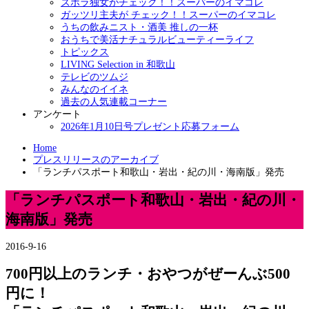
ズボラ独女がチェック！！スーパーのイマコレ
ガッツリ主夫が チェック！！スーパーのイマコレ
うちの飲みニスト・酒美 推しの一杯
おうちで美活ナチュラルビューティーライフ
トピックス
LIVING Selection in 和歌山
テレビのツムジ
みんなのイイネ
過去の人気連載コーナー
アンケート
2026年1月10日号プレゼント応募フォーム
Home
プレスリリースのアーカイブ
「ランチパスポート和歌山・岩出・紀の川・海南版」発売
「ランチパスポート和歌山・岩出・紀の川・
海南版」発売
2016-9-16
700円以上のランチ・おやつがぜーんぶ500
円に！