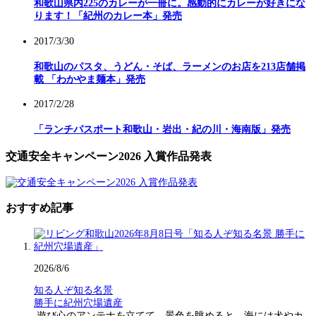
和歌山県内225のカレーが一冊に。感動的にカレーが好きにな
ります！「紀州のカレー本」発売
2017/3/30
和歌山のパスタ、うどん・そば、ラーメンのお店を213店舗掲
載 「わかやま麺本」発売
2017/2/28
「ランチパスポート和歌山・岩出・紀の川・海南版」発売
交通安全キャンペーン2026 入賞作品発表
おすすめ記事
2026/8/6
知る人ぞ知る名景
勝手に紀州穴場遺産
遊び心のアンテナを立てて、景色を眺めると、海には犬やカ