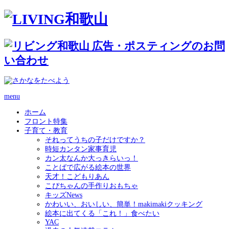
menu
ホーム
フロント特集
子育て・教育
それってうちの子だけですか？
時短カンタン家事育児
カン太なんか大っきらいっ！
ことばで広がる絵本の世界
天才！こどもりあん
こぴちゃんの手作りおもちゃ
キッズNews
かわいい、おいしい、簡単！makimakiクッキング
絵本に出てくる「これ！」食べたい
YAC