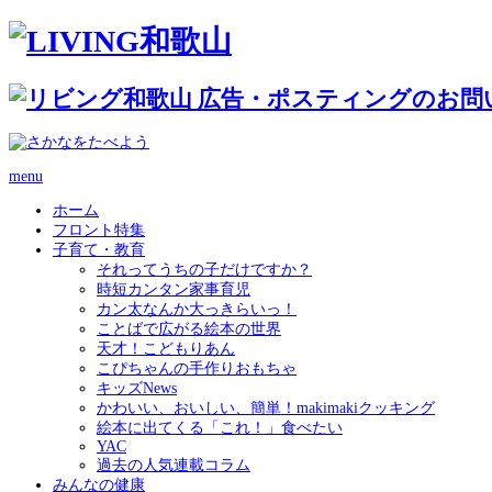
menu
ホーム
フロント特集
子育て・教育
それってうちの子だけですか？
時短カンタン家事育児
カン太なんか大っきらいっ！
ことばで広がる絵本の世界
天才！こどもりあん
こぴちゃんの手作りおもちゃ
キッズNews
かわいい、おいしい、簡単！makimakiクッキング
絵本に出てくる「これ！」食べたい
YAC
過去の人気連載コラム
みんなの健康