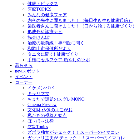
健康トピックス
医療TOPICS
みんなの健康フェア
内科の先生に聞きました！（毎日生き生き健康通信）
歯医者さんに聞きました！（口から始まる健康づくり）
形成外科診療ナビ
協会けんぽ
治療の最前線！専門医に聞く
和歌山市保健所だより
タニタに聞く! 健康づくり
手軽にセルフケア 癒やしのツボ
暮らそら
newスポット
イベント
コーナー
イケメンパパ
キラリママ
ちまたで話題のスグレMONO
Cinema Preview
文化財 仏像のよこがお
私たちの視線と始点
ほ～ほ～法律
防災Topics
ズボラ独女がチェック！！スーパーのイマコレ
ガッツリ主夫が チェック！！スーパーのイマコレ