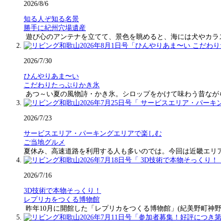
2026/8/6
知る人ぞ知る名景
勝手に紀州穴場遺産
遊び心のアンテナを立てて、景色を眺めると、海には犬やカラ
2026/7/30
ひんやりあま〜い
こだわりたっぷりかき氷
あつ～い夏の風物詩・かき氷。シロップをかけて味わう昔なが
2026/7/23
サービスエリア・パーキングエリアで楽しむ
ご当地グルメ
夏休み、高速道路を利用する人も多いのでは。今回は近畿エリ
2026/7/16
3D技術で本物そっくり！
レプリカをつくる博物館
昨年10月に開館した「レプリカをつくる博物館」(紀美野町神野