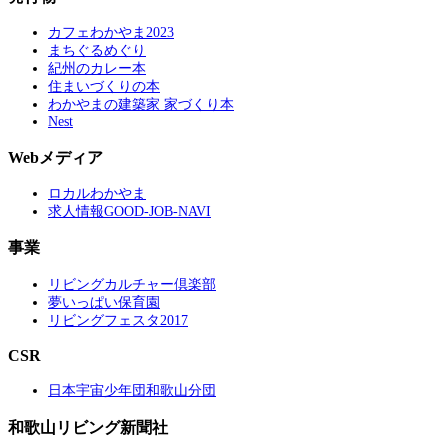
カフェわかやま2023
まちぐるめぐり
紀州のカレー本
住まいづくりの本
わかやまの建築家 家づくり本
Nest
Webメディア
ロカルわかやま
求人情報GOOD-JOB-NAVI
事業
リビングカルチャー倶楽部
夢いっぱい保育園
リビングフェスタ2017
CSR
日本宇宙少年団和歌山分団
和歌山リビング新聞社