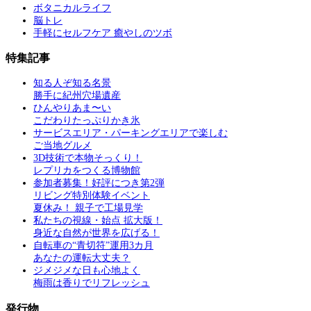
ボタニカルライフ
脳トレ
手軽にセルフケア 癒やしのツボ
特集記事
知る人ぞ知る名景
勝手に紀州穴場遺産
ひんやりあま〜い
こだわりたっぷりかき氷
サービスエリア・パーキングエリアで楽しむ
ご当地グルメ
3D技術で本物そっくり！
レプリカをつくる博物館
参加者募集！好評につき第2弾
リビング特別体験イベント
夏休み！ 親子で工場見学
私たちの視線・始点 拡大版！
身近な自然が世界を広げる！
自転車の“青切符”運用3カ月
あなたの運転大丈夫？
ジメジメな日も心地よく
梅雨は香りでリフレッシュ
発行物