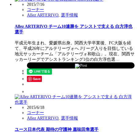
2015/7/16
コーナー
Allez ARTERIVO
,
選手情報
Allez ARTERIVO チーム10連勝を アシストで支える 白方淳也
選手
平成元年生まれ、愛媛県出身。関西大学卒業後、FC大阪を経
て、平成26年にアルテリーヴォへ Jリーグ入りを目指している
地元サッカーチーム「アルテリーヴォ和歌山」。現在、関西サ
ッカーリーグでアシストランキング1位の白方淳也選…
Post
Save
2015/6/18
コーナー
Allez ARTERIVO
,
選手情報
ユース日本代表 期待の守護神 嘉味田隼選手