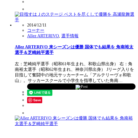
2014/12/11
コーナー
Allez ARTERIVO
,
選手情報
Allez ARTERIVO 来シーズンは優勝 国体でも結果を 角南裕太
選手＆芝崎純平選手
左：芝崎純平選手（昭和61年生まれ、和歌山県出身） 右：角
南裕太選手（昭和62年生まれ、神奈川県出身） Jリーグ入りを
目指して奮闘中の地元サッカーチーム「アルテリーヴォ和歌
山」。サッカースクールで小学生を指導していた角南…
Post
Save