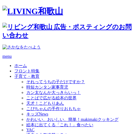
menu
ホーム
フロント特集
子育て・教育
それってうちの子だけですか？
時短カンタン家事育児
カン太なんか大っきらいっ！
ことばで広がる絵本の世界
天才！こどもりあん
こぴちゃんの手作りおもちゃ
キッズNews
かわいい、おいしい、簡単！makimakiクッキング
絵本に出てくる「これ！」食べたい
YAC