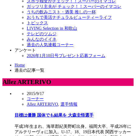
ズボラ独女がチェック！！スーパーのイマコレ
ガッツリ主夫が チェック！！スーパーのイマコレ
うちの飲みニスト・酒美 推しの一杯
おうちで美活ナチュラルビューティーライフ
トピックス
LIVING Selection in 和歌山
テレビのツムジ
みんなのイイネ
過去の人気連載コーナー
アンケート
2026年1月10日号プレゼント応募フォーム
Home
過去の記事一覧
Allez ARTERIVO
2015/9/17
コーナー
Allez ARTERIVO
,
選手情報
目標は優勝 国体でも結果を 大森圭悟選手
平成3年生まれ、海草郡紀美野町出身。福岡大卒、平成26年に
アルテリーヴォに加入。U-17、18、19日本代表 関西サッカー