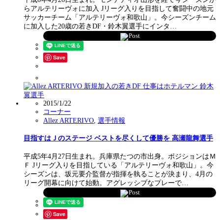
らアルテリーヴォに加入 Jリーグ入りを目指して奮闘中の地元
サッカーチーム「アルテリーヴォ和歌山」。今シーズンチーム
に加入した20歳の若きDF・鈴木翼選手にインタ…
Post
Save
2015/1/22
コーナー
Allez ARTERIVO
,
選手情報
目指すはＪのステージ ベストを尽くして優勝を 高瀬龍舞選手
平成5年4月27日生まれ。兵庫県たつの市出身。ポジションはＭ
Ｆ Jリーグ入りを目指している「アルテリーヴォ和歌山」。今
シーズンは、坂元要介監督が指揮を執ることが決まり、4月の
リーグ開幕に向けて始動。アグレッシブなプレーで…
Post
Save