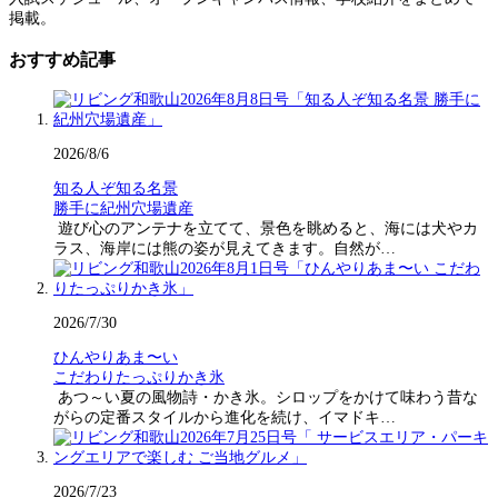
掲載。
おすすめ記事
2026/8/6
知る人ぞ知る名景
勝手に紀州穴場遺産
遊び心のアンテナを立てて、景色を眺めると、海には犬やカ
ラス、海岸には熊の姿が見えてきます。自然が…
2026/7/30
ひんやりあま〜い
こだわりたっぷりかき氷
あつ～い夏の風物詩・かき氷。シロップをかけて味わう昔な
がらの定番スタイルから進化を続け、イマドキ…
2026/7/23