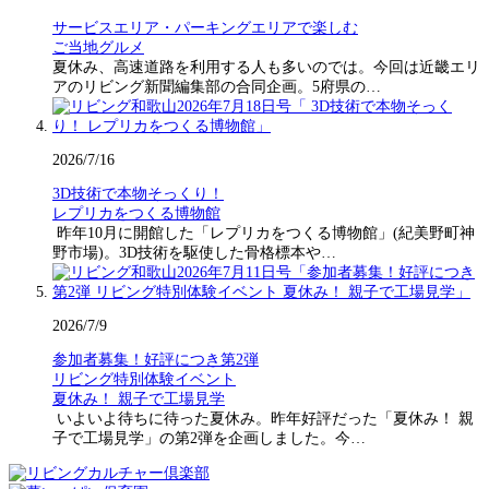
サービスエリア・パーキングエリアで楽しむ
ご当地グルメ
夏休み、高速道路を利用する人も多いのでは。今回は近畿エリ
アのリビング新聞編集部の合同企画。5府県の…
2026/7/16
3D技術で本物そっくり！
レプリカをつくる博物館
昨年10月に開館した「レプリカをつくる博物館」(紀美野町神
野市場)。3D技術を駆使した骨格標本や…
2026/7/9
参加者募集！好評につき第2弾
リビング特別体験イベント
夏休み！ 親子で工場見学
いよいよ待ちに待った夏休み。昨年好評だった「夏休み！ 親
子で工場見学」の第2弾を企画しました。今…