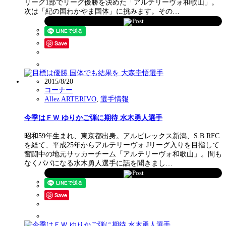
リーグ1部でリーグ優勝を決めた「アルテリーヴォ和歌山」。
次は「紀の国わかやま国体」に挑みます。その…
Post
Save
2015/8/20
コーナー
Allez ARTERIVO
,
選手情報
今季はＦＷ ゆりかご弾に期待 水木勇人選手
昭和59年生まれ、東京都出身。アルビレックス新潟、S.B.RFC
を経て、平成25年からアルテリーヴォ Jリーグ入りを目指して
奮闘中の地元サッカーチーム「アルテリーヴォ和歌山」。間も
なくパパになる水木勇人選手に話を聞きまし…
Post
Save