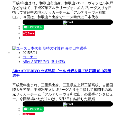
平成4年生まれ、和歌山市出身。和歌山VIVO、ヴィッセル神戸
などを経て、平成27年アルテリーヴォに加入 Jリーグ入りを目
指して奮闘中の地元サッカーチーム「アルテリーヴォ和歌
山」。今回は、和歌山市出身でユース時代に日本代表…
Post
Save
2015/5/21
コーナー
Allez ARTERIVO
,
選手情報
Allez ARTERIVO 公式戦初ゴール 伴侶を得て絶好調 前山和磨
選手
平成元年生まれ、三重県出身。三重県立上野工業高校、吉備国
際大学卒業。平成24年入団 Jリーグ入りを目指して奮闘中の地
元サッカーチーム「アルテリーヴォ和歌山」の選手インタビュ
ー。今回登場いただくのは、5月3日に結婚した新婚…
Post