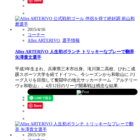
Save
2015/4/16
コーナー
Allez ARTERIVO
,
選手情報
Allez ARTERIVO 人生初ボランチ トリッキーなプレーで翻弄
矢澤貴文選手
平成3年生まれ、兵庫県三木市出身。滝川第二高校、びわこ成
蹊スポーツ大学を経てドイツへ。今シーズンから和歌山に Jリ
ーグ入りを目指して奮闘中の地元サッカーチーム「アルテリー
ヴォ和歌山」。4月12日のリーグ開幕戦は残念な結果…
Post
Save
2015/3/19