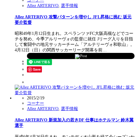
コーナー
Allez ARTERIVO
,
選手情報
Allez ARTERIVO 攻撃パターンを増やし JFL昇格に挑む 坂元
要介監督
昭和49年1月12日生まれ。スペランツァFC大阪高槻などでコー
チを努め、今季アルリーヴォの監督に就任 Jリーグ入りを目指
して奮闘中の地元サッカーチーム「アルテリーヴォ和歌山」。
4月12日（日）の関西サッカーリーグ開幕を前…
Post
Save
2015/2/19
コーナー
Allez ARTERIVO
,
選手情報
Allez ARTERIVO 新規加入の若きDF 仕事はホテルマン 鈴木翼
選手
平成6年4月26日生まれ。モンテディオ山形を経て今シーズンか