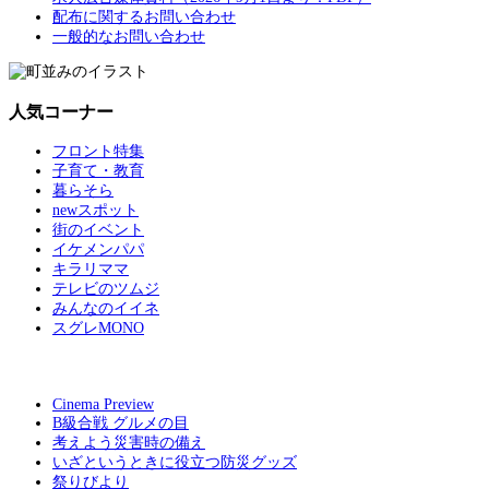
配布に関するお問い合わせ
一般的なお問い合わせ
人気コーナー
フロント特集
子育て・教育
暮らそら
newスポット
街のイベント
イケメンパパ
キラリママ
テレビのツムジ
みんなのイイネ
スグレMONO
Cinema Preview
B級合戦 グルメの目
考えよう災害時の備え
いざというときに役立つ防災グッズ
祭りびより