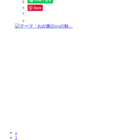
Save
«
1