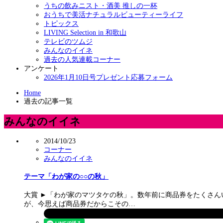
うちの飲みニスト・酒美 推しの一杯
おうちで美活ナチュラルビューティーライフ
トピックス
LIVING Selection in 和歌山
テレビのツムジ
みんなのイイネ
過去の人気連載コーナー
アンケート
2026年1月10日号プレゼント応募フォーム
Home
過去の記事一覧
みんなのイイネ
2014/10/23
コーナー
みんなのイイネ
テーマ「わが家の○○の秋」
大賞 ►「わが家のマツタケの秋」。数年前に商品券をたくさん
が、今思えば商品券だからこその…