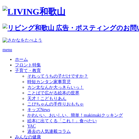
menu
ホーム
フロント特集
子育て・教育
それってうちの子だけですか？
時短カンタン家事育児
カン太なんか大っきらいっ！
ことばで広がる絵本の世界
天才！こどもりあん
こぴちゃんの手作りおもちゃ
キッズNews
かわいい、おいしい、簡単！makimakiクッキング
絵本に出てくる「これ！」食べたい
YAC
過去の人気連載コラム
みんなの健康