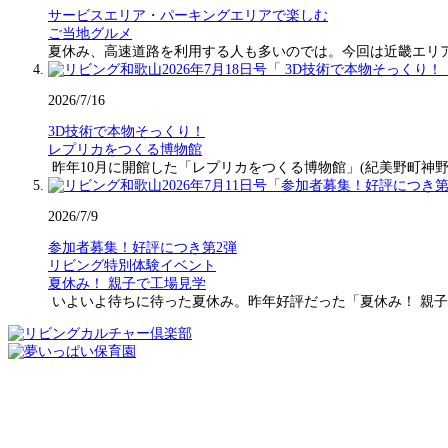
サービスエリア・パーキングエリアで楽しむ
ご当地グルメ
夏休み、高速道路を利用する人も多いのでは。今回は近畿エリ
2026/7/16
3D技術で本物そっくり！
レプリカをつくる博物館
昨年10月に開館した「レプリカをつくる博物館」(紀美野町神野
2026/7/9
参加者募集！好評につき第2弾
リビング特別体験イベント
夏休み！ 親子で工場見学
いよいよ待ちに待った夏休み。昨年好評だった「夏休み！ 親子