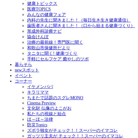
健康トピックス
医療TOPICS
みんなの健康フェア
内科の先生に聞きました！（毎日生き生き健康通信）
歯医者さんに聞きました！（口から始まる健康づくり）
形成外科診療ナビ
協会けんぽ
治療の最前線！専門医に聞く
和歌山市保健所だより
タニタに聞く! 健康づくり
手軽にセルフケア 癒やしのツボ
暮らそら
newスポット
イベント
コーナー
イケメンパパ
キラリママ
ちまたで話題のスグレMONO
Cinema Preview
文化財 仏像のよこがお
私たちの視線と始点
ほ～ほ～法律
防災Topics
ズボラ独女がチェック！！スーパーのイマコレ
ガッツリ主夫が チェック！！スーパーのイマコレ