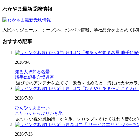
わかやま最新受験情報
入試スケジュール、オープンキャンパス情報、学校紹介をまとめて掲
おすすめ記事
2026/8/6
知る人ぞ知る名景
勝手に紀州穴場遺産
遊び心のアンテナを立てて、景色を眺めると、海には犬やカラ
2026/7/30
ひんやりあま〜い
こだわりたっぷりかき氷
あつ～い夏の風物詩・かき氷。シロップをかけて味わう昔なが
2026/7/23