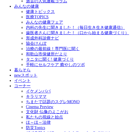
過去の人気連載コラム
みんなの健康
健康トピックス
医療TOPICS
みんなの健康フェア
内科の先生に聞きました！（毎日生き生き健康通信）
歯医者さんに聞きました！（口から始まる健康づくり）
形成外科診療ナビ
協会けんぽ
治療の最前線！専門医に聞く
和歌山市保健所だより
タニタに聞く! 健康づくり
手軽にセルフケア 癒やしのツボ
暮らそら
newスポット
イベント
コーナー
イケメンパパ
キラリママ
ちまたで話題のスグレMONO
Cinema Preview
文化財 仏像のよこがお
私たちの視線と始点
ほ～ほ～法律
防災Topics