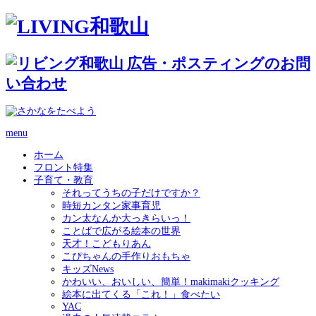
menu
ホーム
フロント特集
子育て・教育
それってうちの子だけですか？
時短カンタン家事育児
カン太なんか大っきらいっ！
ことばで広がる絵本の世界
天才！こどもりあん
こぴちゃんの手作りおもちゃ
キッズNews
かわいい、おいしい、簡単！makimakiクッキング
絵本に出てくる「これ！」食べたい
YAC