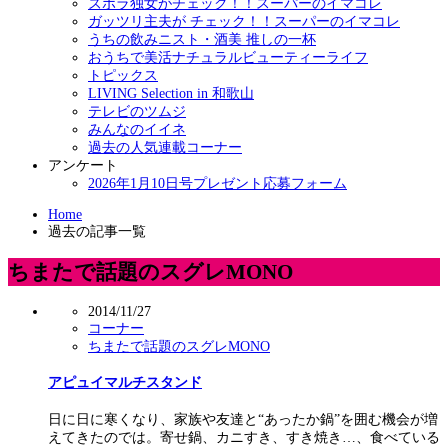
ズボラ独女がチェック！！スーパーのイマコレ
ガッツリ主夫が チェック！！スーパーのイマコレ
うちの飲みニスト・酒美 推しの一杯
おうちで美活ナチュラルビューティーライフ
トピックス
LIVING Selection in 和歌山
テレビのツムジ
みんなのイイネ
過去の人気連載コーナー
アンケート
2026年1月10日号プレゼント応募フォーム
Home
過去の記事一覧
ちまたで話題のスグレMONO
2014/11/27
コーナー
ちまたで話題のスグレMONO
アピュイマルチスタンド
日に日に寒くなり、家族や友達と“あったか鍋”を囲む機会が増
えてきたのでは。寄せ鍋、カニすき、すき焼き…、食べている