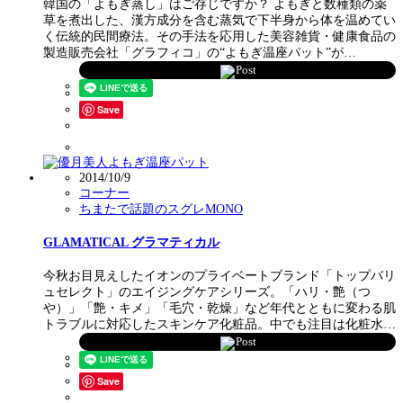
韓国の「よもぎ蒸し」はご存じですか？ よもぎと数種類の薬
草を煮出した、漢方成分を含む蒸気で下半身から体を温めてい
く伝統的民間療法。その手法を応用した美容雑貨・健康食品の
製造販売会社「グラフィコ」の“よもぎ温座パット”が…
Post
Save
2014/10/9
コーナー
ちまたで話題のスグレMONO
GLAMATICAL グラマティカル
今秋お目見えしたイオンのプライベートブランド「トップバリ
ュセレクト」のエイジングケアシリーズ。「ハリ・艶（つ
や）」「艶・キメ」「毛穴・乾燥」など年代とともに変わる肌
トラブルに対応したスキンケア化粧品。中でも注目は化粧水…
Post
Save