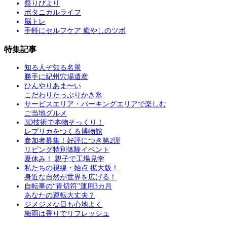
祭りびより
ボタニカルライフ
脳トレ
手軽にセルフケア 癒やしのツボ
特集記事
知る人ぞ知る名景
勝手に紀州穴場遺産
ひんやりあま〜い
こだわりたっぷりかき氷
サービスエリア・パーキングエリアで楽しむ
ご当地グルメ
3D技術で本物そっくり！
レプリカをつくる博物館
参加者募集！好評につき第2弾
リビング特別体験イベント
夏休み！ 親子で工場見学
私たちの視線・始点 拡大版！
身近な自然が世界を広げる！
自転車の“青切符”運用3カ月
あなたの運転大丈夫？
ジメジメな日も心地よく
梅雨は香りでリフレッシュ