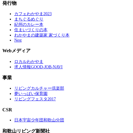
発行物
カフェわかやま2023
まちぐるめぐり
紀州のカレー本
住まいづくりの本
わかやまの建築家 家づくり本
Nest
Webメディア
ロカルわかやま
求人情報GOOD-JOB-NAVI
事業
リビングカルチャー倶楽部
夢いっぱい保育園
リビングフェスタ2017
CSR
日本宇宙少年団和歌山分団
和歌山リビング新聞社