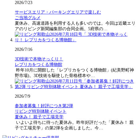
2026/7/23
サービスエリア・パーキングエリアで楽しむ
ご当地グルメ
夏休み、高速道路を利用する人も多いのでは。今回は近畿エリ
アのリビング新聞編集部の合同企画。5府県の…
2026/7/16
3D技術で本物そっくり！
レプリカをつくる博物館
昨年10月に開館した「レプリカをつくる博物館」(紀美野町神
野市場)。3D技術を駆使した骨格標本や…
2026/7/9
参加者募集！好評につき第2弾
リビング特別体験イベント
夏休み！ 親子で工場見学
いよいよ待ちに待った夏休み。昨年好評だった「夏休み！ 親
子で工場見学」の第2弾を企画しました。今…