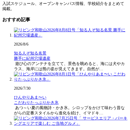
入試スケジュール、オープンキャンパス情報、学校紹介をまとめて
掲載。
おすすめ記事
2026/8/6
知る人ぞ知る名景
勝手に紀州穴場遺産
遊び心のアンテナを立てて、景色を眺めると、海には犬やカ
ラス、海岸には熊の姿が見えてきます。自然が…
2026/7/30
ひんやりあま〜い
こだわりたっぷりかき氷
あつ～い夏の風物詩・かき氷。シロップをかけて味わう昔な
がらの定番スタイルから進化を続け、イマドキ…