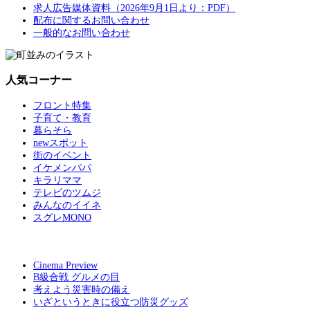
求人広告媒体資料（2026年9月1日より：PDF）
配布に関するお問い合わせ
一般的なお問い合わせ
人気コーナー
フロント特集
子育て・教育
暮らそら
newスポット
街のイベント
イケメンパパ
キラリママ
テレビのツムジ
みんなのイイネ
スグレMONO
Cinema Preview
B級合戦 グルメの目
考えよう災害時の備え
いざというときに役立つ防災グッズ