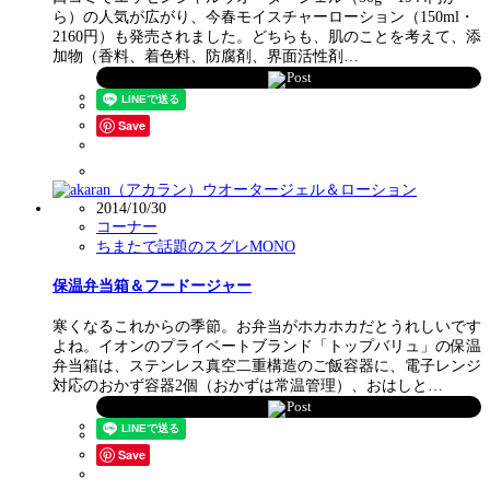
ら）の人気が広がり、今春モイスチャーローション（150ml・
2160円）も発売されました。どちらも、肌のことを考えて、添
加物（香料、着色料、防腐剤、界面活性剤…
Post
Save
2014/10/30
コーナー
ちまたで話題のスグレMONO
保温弁当箱＆フードージャー
寒くなるこれからの季節。お弁当がホカホカだとうれしいです
よね。イオンのプライベートブランド「トップバリュ」の保温
弁当箱は、ステンレス真空二重構造のご飯容器に、電子レンジ
対応のおかず容器2個（おかずは常温管理）、おはしと…
Post
Save