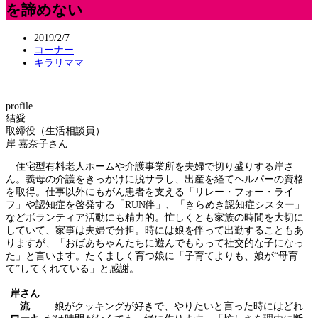
を諦めない
2019/2/7
コーナー
キラリママ
profile
結愛
取締役（生活相談員）
岸 嘉奈子さん
住宅型有料老人ホームや介護事業所を夫婦で切り盛りする岸さ
ん。義母の介護をきっかけに脱サラし、出産を経てヘルパーの資格
を取得。仕事以外にもがん患者を支える「リレー・フォー・ライ
フ」や認知症を啓発する「RUN伴」、「きらめき認知症シスター」
などボランティア活動にも精力的。忙しくとも家族の時間を大切に
していて、家事は夫婦で分担。時には娘を伴って出勤することもあ
りますが、「おばあちゃんたちに遊んでもらって社交的な子になっ
た」と言います。たくましく育つ娘に「子育てよりも、娘が“母育
て”してくれている」と感謝。
岸さん
流
娘がクッキングが好きで、やりたいと言った時にはどれ