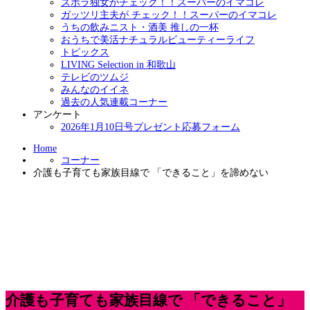
ズボラ独女がチェック！！スーパーのイマコレ
ガッツリ主夫が チェック！！スーパーのイマコレ
うちの飲みニスト・酒美 推しの一杯
おうちで美活ナチュラルビューティーライフ
トピックス
LIVING Selection in 和歌山
テレビのツムジ
みんなのイイネ
過去の人気連載コーナー
アンケート
2026年1月10日号プレゼント応募フォーム
Home
コーナー
介護も子育ても家族目線で 「できること」を諦めない
介護も子育ても家族目線で 「できること」