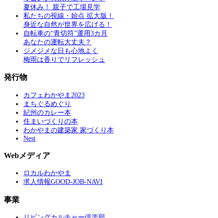
夏休み！ 親子で工場見学
私たちの視線・始点 拡大版！
身近な自然が世界を広げる！
自転車の“青切符”運用3カ月
あなたの運転大丈夫？
ジメジメな日も心地よく
梅雨は香りでリフレッシュ
発行物
カフェわかやま2023
まちぐるめぐり
紀州のカレー本
住まいづくりの本
わかやまの建築家 家づくり本
Nest
Webメディア
ロカルわかやま
求人情報GOOD-JOB-NAVI
事業
リビングカルチャー倶楽部