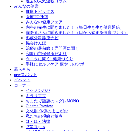
過去の人気連載コラム
みんなの健康
健康トピックス
医療TOPICS
みんなの健康フェア
内科の先生に聞きました！（毎日生き生き健康通信）
歯医者さんに聞きました！（口から始まる健康づくり）
形成外科診療ナビ
協会けんぽ
治療の最前線！専門医に聞く
和歌山市保健所だより
タニタに聞く! 健康づくり
手軽にセルフケア 癒やしのツボ
暮らそら
newスポット
イベント
コーナー
イケメンパパ
キラリママ
ちまたで話題のスグレMONO
Cinema Preview
文化財 仏像のよこがお
私たちの視線と始点
ほ～ほ～法律
防災Topics