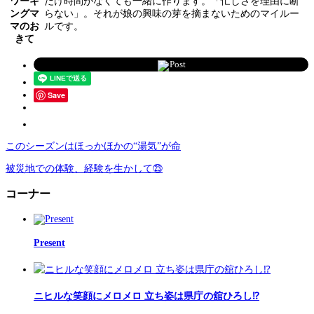
ワーキ
だけ時間がなくても一緒に作ります。「忙しさを理由に断
ングマ
らない」。それが娘の興味の芽を摘まないためのマイルー
マのお
ルです。
きて
Post
Save
このシーズンはほっかほかの“湯気”が命
被災地での体験、経験を生かして㉓
コーナー
Present
ニヒルな笑顔にメロメロ 立ち姿は県庁の舘ひろし⁉