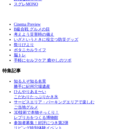
スグレMONO
Cinema Preview
B級合戦 グルメの目
考えよう災害時の備え
いざというときに役立つ防災グッズ
祭りびより
ボタニカルライフ
脳トレ
手軽にセルフケア 癒やしのツボ
特集記事
知る人ぞ知る名景
勝手に紀州穴場遺産
ひんやりあま〜い
こだわりたっぷりかき氷
サービスエリア・パーキングエリアで楽しむ
ご当地グルメ
3D技術で本物そっくり！
レプリカをつくる博物館
参加者募集！好評につき第2弾
リビング特別体験イベント