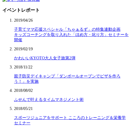
イベントレポート
2019/04/26
子育てママ応援スペシャル「ちゃぁるず」の特集連動企画
キッズコーチングを取り入れた「ほめ方・叱り方」セミナーを
開催
2019/02/19
かわいいKYOTO大人女子旅第2弾
2018/11/22
親子防災デイキャンプ「ダンボールオーブンでピザを作ろ
う！」を実施
2018/08/02
ふせんで叶えるタイムマネジメント術
2018/05/21
スポーツジュニアをサポート こころのトレーニング＆栄養学
セミナー