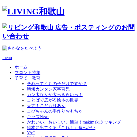
menu
ホーム
フロント特集
子育て・教育
それってうちの子だけですか？
時短カンタン家事育児
カン太なんか大っきらいっ！
ことばで広がる絵本の世界
天才！こどもりあん
こぴちゃんの手作りおもちゃ
キッズNews
かわいい、おいしい、簡単！makimakiクッキング
絵本に出てくる「これ！」食べたい
YAC