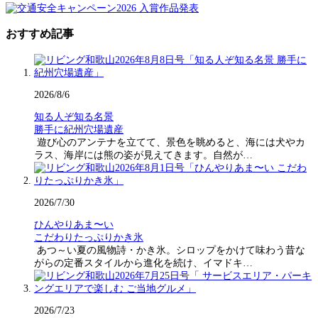
おすすめ記事
2026/8/6
知る人ぞ知る名景
勝手に紀州穴場遺産
遊び心のアンテナを立てて、景色を眺めると、海には犬やカ
ラス、海岸には熊の姿が見えてきます。自然が…
2026/7/30
ひんやりあま〜い
こだわりたっぷりかき氷
あつ～い夏の風物詩・かき氷。シロップをかけて味わう昔な
がらの定番スタイルから進化を続け、イマドキ…
2026/7/23