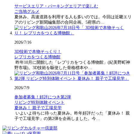
サービスエリア・パーキングエリアで楽しむ
ご当地グルメ
夏休み、高速道路を利用する人も多いのでは。今回は近畿エリ
アのリビング新聞編集部の合同企画。5府県の…
2026/7/16
3D技術で本物そっくり！
レプリカをつくる博物館
昨年10月に開館した「レプリカをつくる博物館」(紀美野町神
野市場)。3D技術を駆使した骨格標本や…
2026/7/9
参加者募集！好評につき第2弾
リビング特別体験イベント
夏休み！ 親子で工場見学
いよいよ待ちに待った夏休み。昨年好評だった「夏休み！ 親
子で工場見学」の第2弾を企画しました。今…