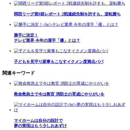
関西リーグ第9節レポート 2戦連続先制を許すも、逆転勝ち
勝手に決定！
テレビ業界 今年の漢字「優」とは？
子どもを見守り家事もこなすイクメン度満点パパ
関連キーワード
救命救急士で今は教官 消防士の育成にやりがいを
マイホームは自分の設計で
夢の実現はもう少しおあずけ