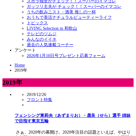
ズボラ独女がチェック！！スーパーのイマコレ
ガッツリ主夫が チェック！！スーパーのイマコレ
うちの飲みニスト・酒美 推しの一杯
おうちで美活ナチュラルビューティーライフ
トピックス
LIVING Selection in 和歌山
テレビのツムジ
みんなのイイネ
過去の人気連載コーナー
アンケート
2026年1月10日号プレゼント応募フォーム
Home
2019年
2019年
2019/12/26
フロント特集
フェンシング東莉央（あずまりお）・晟良（せら）選手 姉妹
で目指す東京五輪
さぁ、2020年の幕開け。2020年注目の話題といえば、やはり