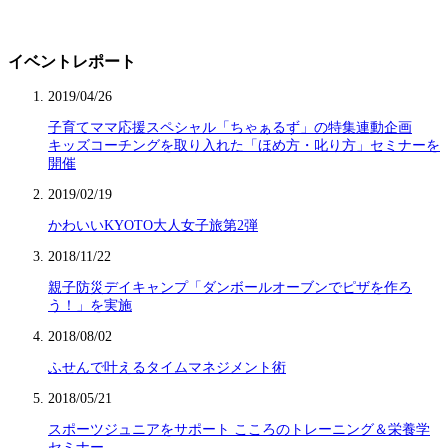
イベントレポート
2019/04/26
子育てママ応援スペシャル「ちゃぁるず」の特集連動企画
キッズコーチングを取り入れた「ほめ方・叱り方」セミナーを
開催
2019/02/19
かわいいKYOTO大人女子旅第2弾
2018/11/22
親子防災デイキャンプ「ダンボールオーブンでピザを作ろ
う！」を実施
2018/08/02
ふせんで叶えるタイムマネジメント術
2018/05/21
スポーツジュニアをサポート こころのトレーニング＆栄養学
セミナー