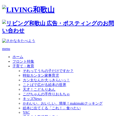
menu
ホーム
フロント特集
子育て・教育
それってうちの子だけですか？
時短カンタン家事育児
カン太なんか大っきらいっ！
ことばで広がる絵本の世界
天才！こどもりあん
こぴちゃんの手作りおもちゃ
キッズNews
かわいい、おいしい、簡単！makimakiクッキング
絵本に出てくる「これ！」食べたい
YAC