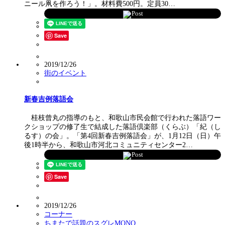
ニール凧を作ろう！」。材料費500円。定員30…
Post
Save
2019/12/26
街のイベント
新春吉例落語会
桂枝曾丸の指導のもと、和歌山市民会館で行われた落語ワー
クショップの修了生で結成した落語倶楽部（くらぶ）「紀（し
るす）の会」。「第4回新春吉例落語会」が、1月12日（日）午
後1時半から、和歌山市河北コミュニティセンター2…
Post
Save
2019/12/26
コーナー
ちまたで話題のスグレMONO