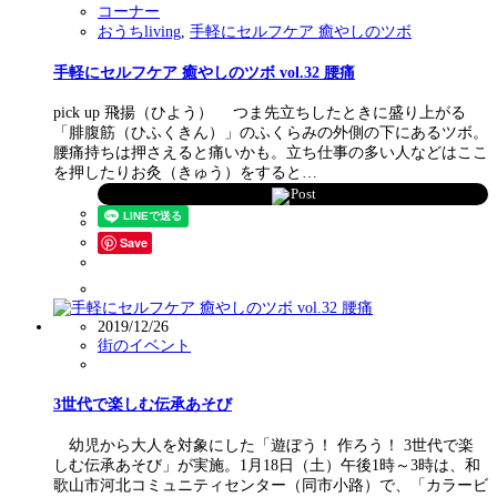
コーナー
おうちliving
,
手軽にセルフケア 癒やしのツボ
手軽にセルフケア 癒やしのツボ vol.32 腰痛
pick up 飛揚（ひよう） つま先立ちしたときに盛り上がる
「腓腹筋（ひふくきん）」のふくらみの外側の下にあるツボ。
腰痛持ちは押さえると痛いかも。立ち仕事の多い人などはここ
を押したりお灸（きゅう）をすると…
Post
Save
2019/12/26
街のイベント
3世代で楽しむ伝承あそび
幼児から大人を対象にした「遊ぼう！ 作ろう！ 3世代で楽
しむ伝承あそび」が実施。1月18日（土）午後1時～3時は、和
歌山市河北コミュニティセンター（同市小路）で、「カラービ