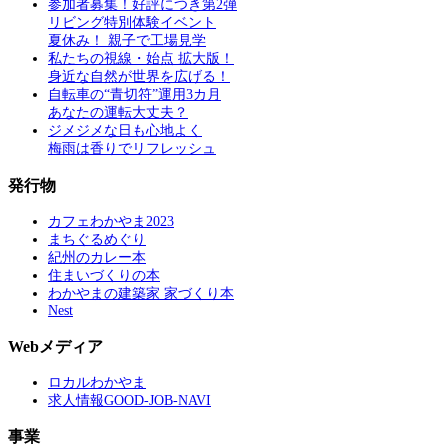
参加者募集！好評につき第2弾
リビング特別体験イベント
夏休み！ 親子で工場見学
私たちの視線・始点 拡大版！
身近な自然が世界を広げる！
自転車の“青切符”運用3カ月
あなたの運転大丈夫？
ジメジメな日も心地よく
梅雨は香りでリフレッシュ
発行物
カフェわかやま2023
まちぐるめぐり
紀州のカレー本
住まいづくりの本
わかやまの建築家 家づくり本
Nest
Webメディア
ロカルわかやま
求人情報GOOD-JOB-NAVI
事業