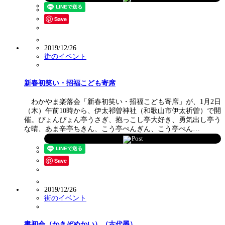
Save
2019/12/26
街のイベント
新春初笑い・招福こども寄席
わかやま楽落会「新春初笑い・招福こども寄席」が、1月2日
（木）午前10時から、伊太祁曽神社（和歌山市伊太祈曽）で開
催。ぴょんぴょん亭うさぎ、抱っこし亭大好き、勇気出し亭う
な晴、あま辛亭ちきん、こう亭ぺんぎん、こう亭ぺん…
Post
Save
2019/12/26
街のイベント
書初会（かきぞめかい）（古代墨）