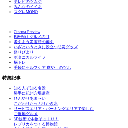
テレビのツムジ
みんなのイイネ
スグレMONO
Cinema Preview
B級合戦 グルメの目
考えよう災害時の備え
いざというときに役立つ防災グッズ
祭りびより
ボタニカルライフ
脳トレ
手軽にセルフケア 癒やしのツボ
特集記事
知る人ぞ知る名景
勝手に紀州穴場遺産
ひんやりあま〜い
こだわりたっぷりかき氷
サービスエリア・パーキングエリアで楽しむ
ご当地グルメ
3D技術で本物そっくり！
レプリカをつくる博物館