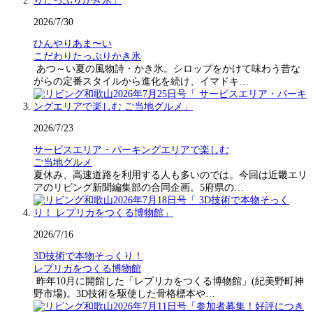
2026/7/30
ひんやりあま〜い
こだわりたっぷりかき氷
あつ～い夏の風物詩・かき氷。シロップをかけて味わう昔な
がらの定番スタイルから進化を続け、イマドキ…
2026/7/23
サービスエリア・パーキングエリアで楽しむ
ご当地グルメ
夏休み、高速道路を利用する人も多いのでは。今回は近畿エリ
アのリビング新聞編集部の合同企画。5府県の…
2026/7/16
3D技術で本物そっくり！
レプリカをつくる博物館
昨年10月に開館した「レプリカをつくる博物館」(紀美野町神
野市場)。3D技術を駆使した骨格標本や…