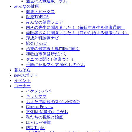
過去の人気連載コラム
みんなの健康
健康トピックス
医療TOPICS
みんなの健康フェア
内科の先生に聞きました！（毎日生き生き健康通信）
歯医者さんに聞きました！（口から始まる健康づくり）
形成外科診療ナビ
協会けんぽ
治療の最前線！専門医に聞く
和歌山市保健所だより
タニタに聞く! 健康づくり
手軽にセルフケア 癒やしのツボ
暮らそら
newスポット
イベント
コーナー
イケメンパパ
キラリママ
ちまたで話題のスグレMONO
Cinema Preview
文化財 仏像のよこがお
私たちの視線と始点
ほ～ほ～法律
防災Topics