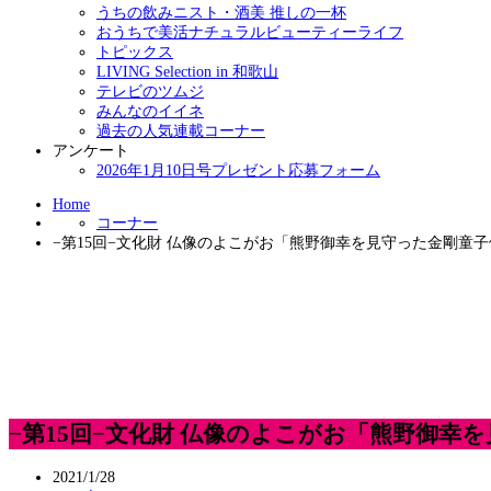
うちの飲みニスト・酒美 推しの一杯
おうちで美活ナチュラルビューティーライフ
トピックス
LIVING Selection in 和歌山
テレビのツムジ
みんなのイイネ
過去の人気連載コーナー
アンケート
2026年1月10日号プレゼント応募フォーム
Home
コーナー
−第15回−文化財 仏像のよこがお「熊野御幸を見守った金剛童
−第15回−文化財 仏像のよこがお「熊野御幸
2021/1/28