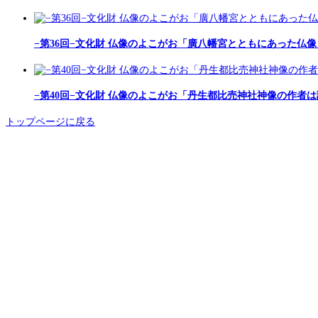
−第36回−文化財 仏像のよこがお「廣八幡宮とともにあった仏像
−第40回−文化財 仏像のよこがお「丹生都比売神社神像の作者
トップページに戻る