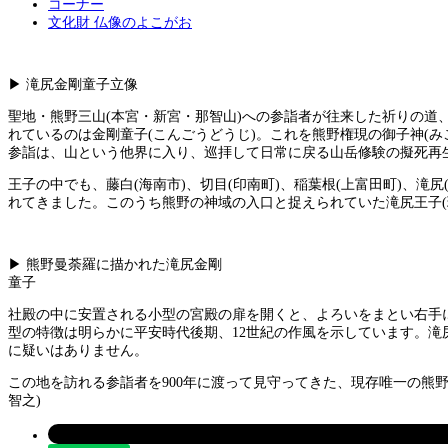
コーナー
文化財 仏像のよこがお
▶ 滝尻金剛童子立像
聖地・熊野三山(本宮・新宮・那智山)への参詣者が往来した祈りの道
れているのは金剛童子(こんごうどうじ)。これを熊野権現の御子神(み
参詣は、山という他界に入り、巡拝して日常に戻る山岳修験の擬死再
王子の中でも、藤白(海南市)、切目(印南町)、稲葉根(上富田町)、
れてきました。このうち熊野の神域の入口と捉えられていた滝尻王子(現
▶ 熊野曼荼羅に描かれた滝尻金剛
童子
社殿の中に安置される小型の宮殿の扉を開くと、よろいをまとい右手に
型の特徴は明らかに平安時代後期、12世紀の作風を示しています。滝
に疑いはありません。
この地を訪れる参詣者を900年に渡って見守ってきた、現存唯一の熊
智之)