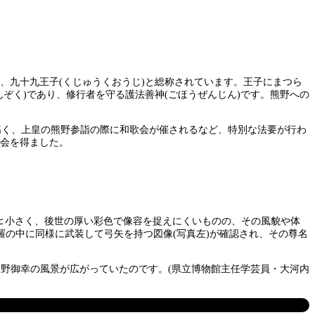
、九十九王子(くじゅうくおうじ)と総称されています。王子にまつら
んぞく)であり、修行者を守る護法善神(ごほうぜんじん)です。熊野への
式が高く、上皇の熊野参詣の際に和歌会が催されるなど、特別な法要が行わ
機会を得ました。
㌢と小さく、後世の厚い彩色で像容を捉えにくいものの、その風貌や体
羅の中に同様に武装して弓矢を持つ図像(写真左)が確認され、その尊名
熊野御幸の風景が広がっていたのです。(県立博物館主任学芸員・大河内