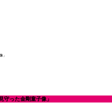
子像」
を見守った金剛童子像」