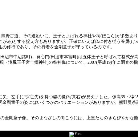
、熊野古道。その道沿いに、王子とよばれる神社や祠(ほこら)が多数あり
こがみ)とする捉え方もありますが、正確にいえば仏に付き従う眷属(け
生の修行であり、その行者を金剛童子が守っているのです。
滝尻(田辺市中辺路町)、発心門(田辺市本宮町)は五体王子と呼ばれて格
・滝尻王子宮十郷神社)の祭神像について、2007(平成19)年に調査の
矢、左手に弓(亡失)を持つ姿の像(写真右)が見えました。像高35・8
尻金剛童子の姿にはいくつかのバリエーションがありますが、熊野曼荼
野の金剛童子像。そのまなざしの向こうには、上皇たちのきらびやかな
Post