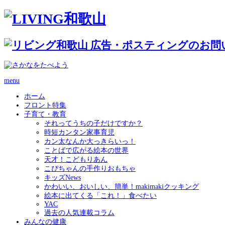
menu
ホーム
フロント特集
子育て・教育
それってうちの子だけですか？
時短カンタン家事育児
カン太なんか大っきらいっ！
ことばで広がる絵本の世界
天才！こどもりあん
こぴちゃんの手作りおもちゃ
キッズNews
かわいい、おいしい、簡単！makimakiクッキング
絵本に出てくる「これ！」食べたい
YAC
過去の人気連載コラム
みんなの健康