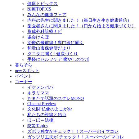
健康トピックス
医療TOPICS
みんなの健康フェア
内科の先生に聞きました！（毎日生き生き健康通信）
歯医者さんに聞きました！（口から始まる健康づくり）
形成外科診療ナビ
協会けんぽ
治療の最前線！専門医に聞く
和歌山市保健所だより
タニタに聞く! 健康づくり
手軽にセルフケア 癒やしのツボ
暮らそら
newスポット
イベント
コーナー
イケメンパパ
キラリママ
ちまたで話題のスグレMONO
Cinema Preview
文化財 仏像のよこがお
私たちの視線と始点
ほ～ほ～法律
防災Topics
ズボラ独女がチェック！！スーパーのイマコレ
ガッツリ主夫が チェック！！スーパーのイマコレ