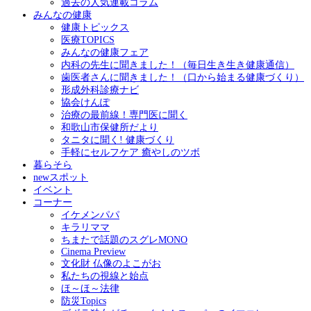
過去の人気連載コラム
みんなの健康
健康トピックス
医療TOPICS
みんなの健康フェア
内科の先生に聞きました！（毎日生き生き健康通信）
歯医者さんに聞きました！（口から始まる健康づくり）
形成外科診療ナビ
協会けんぽ
治療の最前線！専門医に聞く
和歌山市保健所だより
タニタに聞く! 健康づくり
手軽にセルフケア 癒やしのツボ
暮らそら
newスポット
イベント
コーナー
イケメンパパ
キラリママ
ちまたで話題のスグレMONO
Cinema Preview
文化財 仏像のよこがお
私たちの視線と始点
ほ～ほ～法律
防災Topics