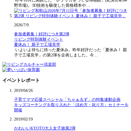
昨年10月に開館した「レプリカをつくる博物館」(紀美野町神
野市場)。3D技術を駆使した骨格標本や…
2026/7/9
参加者募集！好評につき第2弾
リビング特別体験イベント
夏休み！ 親子で工場見学
いよいよ待ちに待った夏休み。昨年好評だった「夏休み！ 親
子で工場見学」の第2弾を企画しました。今…
イベントレポート
2019/04/26
子育てママ応援スペシャル「ちゃぁるず」の特集連動企画
キッズコーチングを取り入れた「ほめ方・叱り方」セミナーを
開催
2019/02/19
かわいいKYOTO大人女子旅第2弾