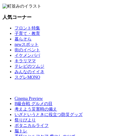
人気コーナー
フロント特集
子育て・教育
暮らそら
newスポット
街のイベント
イケメンパパ
キラリママ
テレビのツムジ
みんなのイイネ
スグレMONO
Cinema Preview
B級合戦 グルメの目
考えよう災害時の備え
いざというときに役立つ防災グッズ
祭りびより
ボタニカルライフ
脳トレ