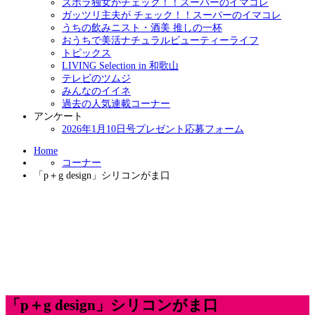
ズボラ独女がチェック！！スーパーのイマコレ
ガッツリ主夫が チェック！！スーパーのイマコレ
うちの飲みニスト・酒美 推しの一杯
おうちで美活ナチュラルビューティーライフ
トピックス
LIVING Selection in 和歌山
テレビのツムジ
みんなのイイネ
過去の人気連載コーナー
アンケート
2026年1月10日号プレゼント応募フォーム
Home
コーナー
「p＋g design」シリコンがま口
「p＋g design」シリコンがま口