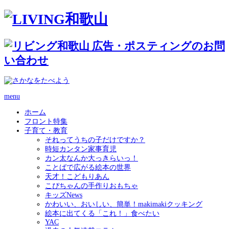
menu
ホーム
フロント特集
子育て・教育
それってうちの子だけですか？
時短カンタン家事育児
カン太なんか大っきらいっ！
ことばで広がる絵本の世界
天才！こどもりあん
こぴちゃんの手作りおもちゃ
キッズNews
かわいい、おいしい、簡単！makimakiクッキング
絵本に出てくる「これ！」食べたい
YAC