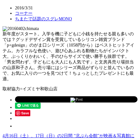
2016/3/31
コーナー
ちまたで話題のスグレMONO
新年度がスタート。入学を機に子どもに小銭を持たせる親も多いの
では？グッドデザイン賞を受賞しているシリコン雑貨ブランド
「p+gdesign」のがま口シリーズ（1058円から）はベストヒットアイ
テム。カラフルな色使い、遊び心あふれる動物たちがインパクト
大。ぷっくりかわいく、手のひらサイズで使い勝手も抜群です。
「男女問わず、子どもにも大人にも人気です」と文房具売り場担当
の山原和子さん。売り場にはシリーズ商品がずらりと並んでいるの
で、お気に入りの一つを見つけて！ちょっとしたプレゼントにも最
適。
取材協力=イズミヤ和歌山店
Post
Save
4月16日（土）、17日（日）の2日間 “北ぶら会館”が映画＆写真館に