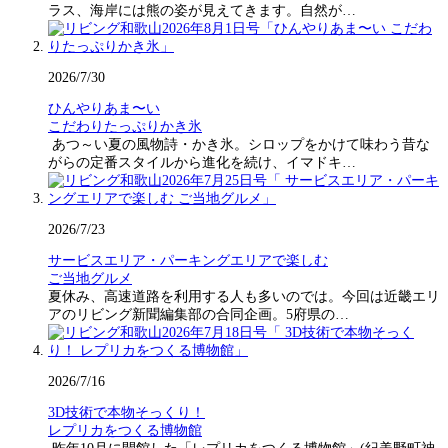
ラス、海岸には熊の姿が見えてきます。自然が…
2026/7/30
ひんやりあま〜い
こだわりたっぷりかき氷
あつ～い夏の風物詩・かき氷。シロップをかけて味わう昔な
がらの定番スタイルから進化を続け、イマドキ…
2026/7/23
サービスエリア・パーキングエリアで楽しむ
ご当地グルメ
夏休み、高速道路を利用する人も多いのでは。今回は近畿エリ
アのリビング新聞編集部の合同企画。5府県の…
2026/7/16
3D技術で本物そっくり！
レプリカをつくる博物館