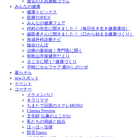
過去の人気連載コラム
みんなの健康
健康トピックス
医療TOPICS
みんなの健康フェア
内科の先生に聞きました！（毎日生き生き健康通信）
歯医者さんに聞きました！（口から始まる健康づくり）
形成外科診療ナビ
協会けんぽ
治療の最前線！専門医に聞く
和歌山市保健所だより
タニタに聞く! 健康づくり
手軽にセルフケア 癒やしのツボ
暮らそら
newスポット
イベント
コーナー
イケメンパパ
キラリママ
ちまたで話題のスグレMONO
Cinema Preview
文化財 仏像のよこがお
私たちの視線と始点
ほ～ほ～法律
防災Topics