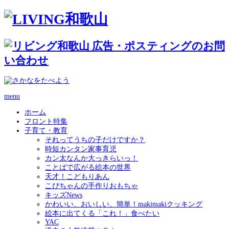
menu
ホーム
フロント特集
子育て・教育
それってうちの子だけですか？
時短カンタン家事育児
カン太なんか大っきらいっ！
ことばで広がる絵本の世界
天才！こどもりあん
こぴちゃんの手作りおもちゃ
キッズNews
かわいい、おいしい、簡単！makimakiクッキング
絵本に出てくる「これ！」食べたい
YAC