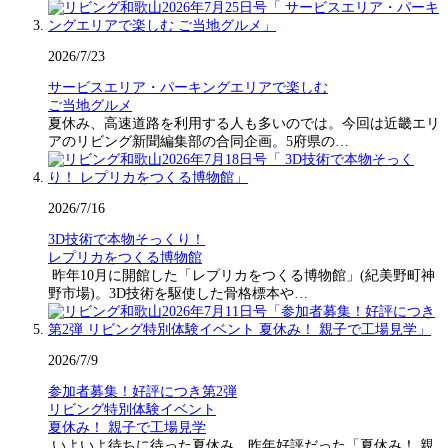
2026/7/23
サービスエリア・パーキングエリアで楽しむ
ご当地グルメ
夏休み、高速道路を利用する人も多いのでは。今回は近畿エリ
アのリビング新聞編集部の合同企画。5府県の…
2026/7/16
3D技術で本物そっくり！
レプリカをつくる博物館
昨年10月に開館した「レプリカをつくる博物館」(紀美野町神
野市場)。3D技術を駆使した骨格標本や…
2026/7/9
参加者募集！好評につき第2弾
リビング特別体験イベント
夏休み！ 親子で工場見学
いよいよ待ちに待った夏休み。昨年好評だった「夏休み！ 親