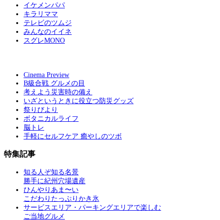
イケメンパパ
キラリママ
テレビのツムジ
みんなのイイネ
スグレMONO
Cinema Preview
B級合戦 グルメの目
考えよう災害時の備え
いざというときに役立つ防災グッズ
祭りびより
ボタニカルライフ
脳トレ
手軽にセルフケア 癒やしのツボ
特集記事
知る人ぞ知る名景
勝手に紀州穴場遺産
ひんやりあま〜い
こだわりたっぷりかき氷
サービスエリア・パーキングエリアで楽しむ
ご当地グルメ