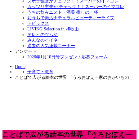
ズボラ独女がチェック！！スーパーのイマコレ
ガッツリ主夫が チェック！！スーパーのイマコレ
うちの飲みニスト・酒美 推しの一杯
おうちで美活ナチュラルビューティーライフ
トピックス
LIVING Selection in 和歌山
テレビのツムジ
みんなのイイネ
過去の人気連載コーナー
アンケート
2026年1月10日号プレゼント応募フォーム
Home
子育て・教育
ことばで広がる絵本の世界 「うろおぼえ一家のおかいもの 」
ことばで広がる絵本の世界 「うろおぼえ一