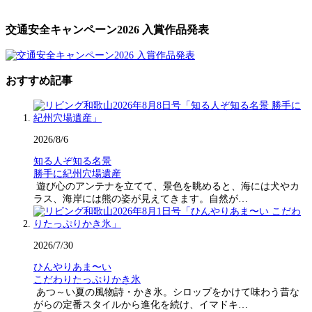
交通安全キャンペーン2026 入賞作品発表
おすすめ記事
2026/8/6
知る人ぞ知る名景
勝手に紀州穴場遺産
遊び心のアンテナを立てて、景色を眺めると、海には犬やカ
ラス、海岸には熊の姿が見えてきます。自然が…
2026/7/30
ひんやりあま〜い
こだわりたっぷりかき氷
あつ～い夏の風物詩・かき氷。シロップをかけて味わう昔な
がらの定番スタイルから進化を続け、イマドキ…