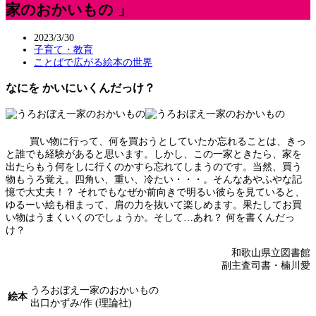
家のおかいもの 」
2023/3/30
子育て・教育
ことばで広がる絵本の世界
なにを かいにいくんだっけ？
買い物に行って、何を買おうとしていたか忘れることは、きっ
と誰でも経験があると思います。しかし、この一家ときたら、家を
出たらもう何をしに行くのかすら忘れてしまうのです。当然、買う
物もうろ覚え。四角い、重い、冷たい・・・。そんなあやふやな記
憶で大丈夫！？ それでもなぜか前向きで明るい彼らを見ていると、
ゆるーい絵も相まって、肩の力を抜いて楽しめます。果たしてお買
い物はうまくいくのでしょうか。そして…あれ？ 何を書くんだっ
け？
和歌山県立図書館
副主査司書・楠川愛
うろおぼえ一家のおかいもの
絵本
出口かずみ/作 (理論社)