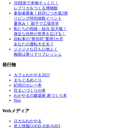
3D技術で本物そっくり！
レプリカをつくる博物館
参加者募集！好評につき第2弾
リビング特別体験イベント
夏休み！ 親子で工場見学
私たちの視線・始点 拡大版！
身近な自然が世界を広げる！
自転車の“青切符”運用3カ月
あなたの運転大丈夫？
ジメジメな日も心地よく
梅雨は香りでリフレッシュ
発行物
カフェわかやま2023
まちぐるめぐり
紀州のカレー本
住まいづくりの本
わかやまの建築家 家づくり本
Nest
Webメディア
ロカルわかやま
求人情報GOOD-JOB-NAVI