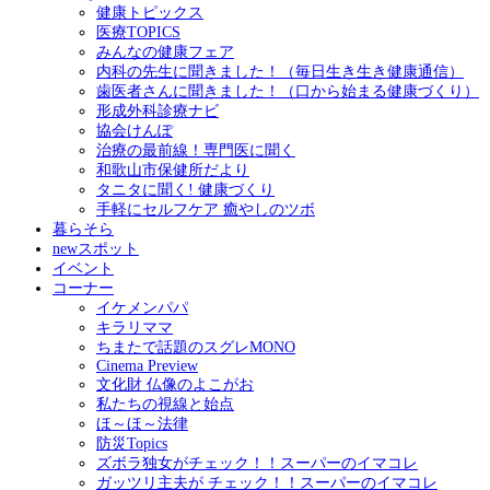
健康トピックス
医療TOPICS
みんなの健康フェア
内科の先生に聞きました！（毎日生き生き健康通信）
歯医者さんに聞きました！（口から始まる健康づくり）
形成外科診療ナビ
協会けんぽ
治療の最前線！専門医に聞く
和歌山市保健所だより
タニタに聞く! 健康づくり
手軽にセルフケア 癒やしのツボ
暮らそら
newスポット
イベント
コーナー
イケメンパパ
キラリママ
ちまたで話題のスグレMONO
Cinema Preview
文化財 仏像のよこがお
私たちの視線と始点
ほ～ほ～法律
防災Topics
ズボラ独女がチェック！！スーパーのイマコレ
ガッツリ主夫が チェック！！スーパーのイマコレ