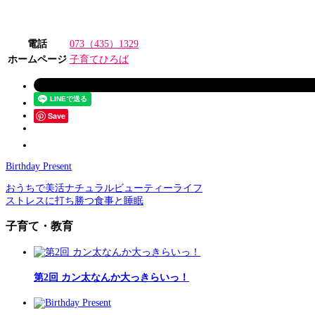
電話
073（435）1329
ホームページ
子育てひろば
Save
Birthday Present
おうちで美活ナチュラルビューティーライフ
ストレスに打ち勝つ食事と睡眠
子育て・教育
第2回 カン太なんか大っきらいっ！