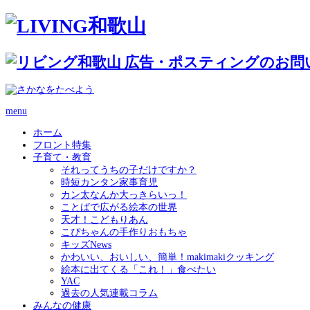
menu
ホーム
フロント特集
子育て・教育
それってうちの子だけですか？
時短カンタン家事育児
カン太なんか大っきらいっ！
ことばで広がる絵本の世界
天才！こどもりあん
こぴちゃんの手作りおもちゃ
キッズNews
かわいい、おいしい、簡単！makimakiクッキング
絵本に出てくる「これ！」食べたい
YAC
過去の人気連載コラム
みんなの健康