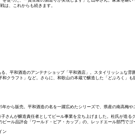
』を使った、一貫生産の酒造りが実現します」と山本さん。家業を継いで
挑戦は、これからも続きます。
にある、平和酒造のアンテナショップ「平和酒店」。スタイリッシュな雰
平和クラフト」など。さらに、和歌山の本蔵で醸造した「どぶろく」も
05年から販売。平和酒造の名を一躍広めたシリーズで、県産の南高梅
木加奈子さんが醸造責任者としてビール事業を立ち上げました。杜氏が造
のビール品評会「ワールド・ビア・カップ」の、レッドエール部門でゴ