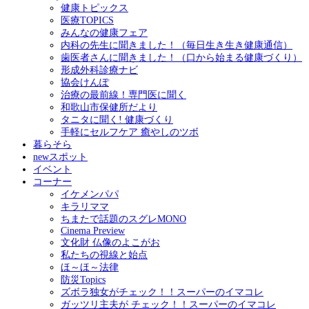
健康トピックス
医療TOPICS
みんなの健康フェア
内科の先生に聞きました！（毎日生き生き健康通信）
歯医者さんに聞きました！（口から始まる健康づくり）
形成外科診療ナビ
協会けんぽ
治療の最前線！専門医に聞く
和歌山市保健所だより
タニタに聞く! 健康づくり
手軽にセルフケア 癒やしのツボ
暮らそら
newスポット
イベント
コーナー
イケメンパパ
キラリママ
ちまたで話題のスグレMONO
Cinema Preview
文化財 仏像のよこがお
私たちの視線と始点
ほ～ほ～法律
防災Topics
ズボラ独女がチェック！！スーパーのイマコレ
ガッツリ主夫が チェック！！スーパーのイマコレ