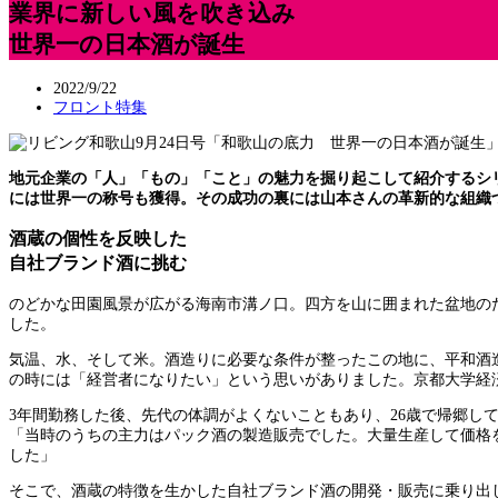
業界に新しい風を吹き込み
世界一の日本酒が誕生
2022/9/22
フロント特集
地元企業の「人」「もの」「こと」の魅力を掘り起こして紹介するシリ
には世界一の称号も獲得。その成功の裏には山本さんの革新的な組織
酒蔵の個性を反映した
自社ブランド酒に挑む
のどかな田園風景が広がる海南市溝ノ口。四方を山に囲まれた盆地の
した。
気温、水、そして米。酒造りに必要な条件が整ったこの地に、平和酒造
の時には「経営者になりたい」という思いがありました。京都大学経
3年間勤務した後、先代の体調がよくないこともあり、26歳で帰郷し
「当時のうちの主力はパック酒の製造販売でした。大量生産して価格
した」
そこで、酒蔵の特徴を生かした自社ブランド酒の開発・販売に乗り出