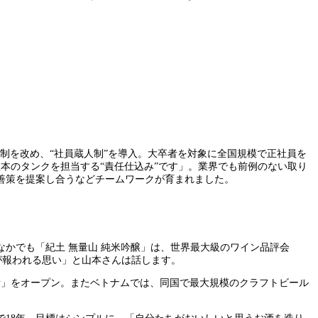
体制を改め、“社員蔵人制”を導入。大卒者を対象に全国規模で正社員を
本のタンクを担当する“責任仕込み”です」。業界でも前例のない取り
善策を提案し合うなどチームワークが育まれました。
なかでも「紀土 無量山 純米吟醸」は、世界最大級のワイン品評会
労が報われる思い」と山本さんは話します。
所」をオープン。またベトナムでは、同国で最大規模のクラフトビール