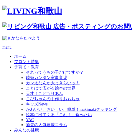
menu
ホーム
フロント特集
子育て・教育
それってうちの子だけですか？
時短カンタン家事育児
カン太なんか大っきらいっ！
ことばで広がる絵本の世界
天才！こどもりあん
こぴちゃんの手作りおもちゃ
キッズNews
かわいい、おいしい、簡単！makimakiクッキング
絵本に出てくる「これ！」食べたい
YAC
過去の人気連載コラム
みんなの健康