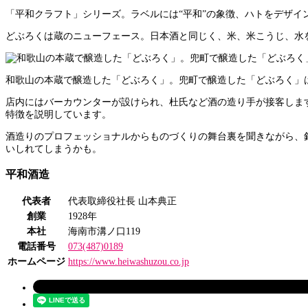
「平和クラフト」シリーズ。ラベルには“平和”の象徴、ハトをデザイ
どぶろくは蔵のニューフェース。日本酒と同じく、米、米こうじ、水
和歌山の本蔵で醸造した「どぶろく」。兜町で醸造した「どぶろく」
店内にはバーカウンターが設けられ、杜氏など酒の造り手が接客しま
特徴を説明しています。
酒造りのプロフェッショナルからものづくりの舞台裏を聞きながら、
いしれてしまうかも。
平和酒造
代表者
代表取締役社長 山本典正
創業
1928年
本社
海南市溝ノ口119
電話番号
073(487)0189
ホームページ
https://www.heiwashuzou.co.jp