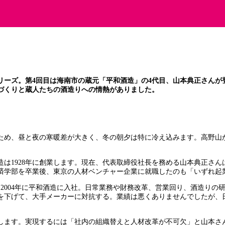
ーズ。第4回目は海南市の蔵元「平和酒造」の4代目、山本典正さんが登場
づくりと蔵人たちの酒造りへの情熱がありました。
ため、昼と夜の寒暖差が大きく、冬の朝夕は特に冷え込みます。高野山
は1928年に創業します。現在、代表取締役社長を務める山本典正さん
済学部を卒業後、東京の人材ベンチャー企業に就職したのも「いずれ起
て2004年に平和酒造に入社。日常業務や財務改革、営業回り、酒造り
を下げて、大手メーカーに対抗する。業績は悪くありませんでしたが、
します。実現するには「社内の組織替えと人材改革が不可欠」と山本さ