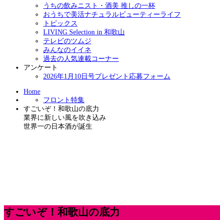
うちの飲みニスト・酒美 推しの一杯
おうちで美活ナチュラルビューティーライフ
トピックス
LIVING Selection in 和歌山
テレビのツムジ
みんなのイイネ
過去の人気連載コーナー
アンケート
2026年1月10日号プレゼント応募フォーム
Home
フロント特集
すごいぞ！和歌山の底力
業界に新しい風を吹き込み
世界一の日本酒が誕生
すごいぞ！和歌山の底力