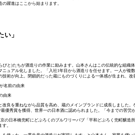
造の躍進はここから始まります。
たい」
くらびと)たちが酒造りの作業に励みます。山本さんはこの伝統的な組織
マニュアル化しました。「入社1年目から酒造りを任せます。一人が複数
の技術が向上。閉鎖的だった蔵にものづくりによる一体感が生まれ、改
前の由来
研究と改良を重ねながら品質を高め、蔵のメインブランドに成長しました。
部門で最優秀賞を獲得、世界一の日本酒に認められました。「今までの苦
東京の日本橋兜町にどぶろくのブルワリーパブ「平和どぶろく兜町醸造
ます。