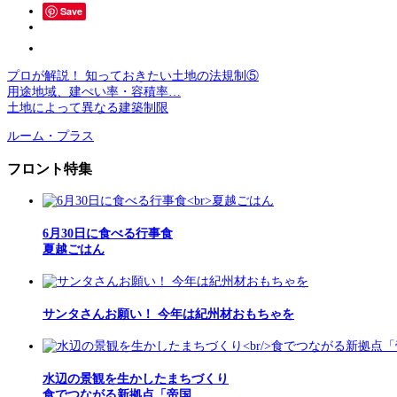
Save
プロが解説！ 知っておきたい土地の法規制⑤
用途地域、建ぺい率・容積率…
土地によって異なる建築制限
ルーム・プラス
フロント特集
6月30日に食べる行事食
夏越ごはん
サンタさんお願い！ 今年は紀州材おもちゃを
水辺の景観を生かしたまちづくり
食でつながる新拠点「帝国…