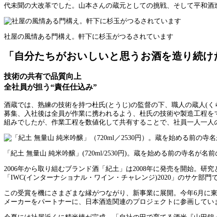
代未聞の大改革でした。山本さんの蔵元としての挑戦、そして平和酒
社屋の風情ある門構え。軒下に杉玉がつるされています
「自分たちがおいしいと思うお酒を造り続け
技術の共有で品質向上
全社員が担う“責任仕込み”
酒蔵では、熟練の技術を持つ杜氏(とうじ)の監督の下、職人の蔵人(
募集、入社後は全員が作業に携われるよう、杜氏の技術や製造工程を
組みでしたが、作業工程を数値化して共有することで、社員一人一人
「紀土 無量山 純米吟醸」(720ml/2530円)。蔵を始める前の寺名が名
2006年から取り組むブランド酒「紀土」は2008年に発売を開始。
「IWC(インターナショナル・ワイン・チャレンジ)2020」のサケ
この受賞を機にさまざまな縁がつながり、新事業に展開。今年6月に
メーカーをパートナーに、日本酒造関連のプロジェクトに参画してい