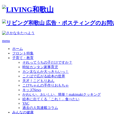
menu
ホーム
フロント特集
子育て・教育
それってうちの子だけですか？
時短カンタン家事育児
カン太なんか大っきらいっ！
ことばで広がる絵本の世界
天才！こどもりあん
こぴちゃんの手作りおもちゃ
キッズNews
かわいい、おいしい、簡単！makimakiクッキング
絵本に出てくる「これ！」食べたい
YAC
過去の人気連載コラム
みんなの健康