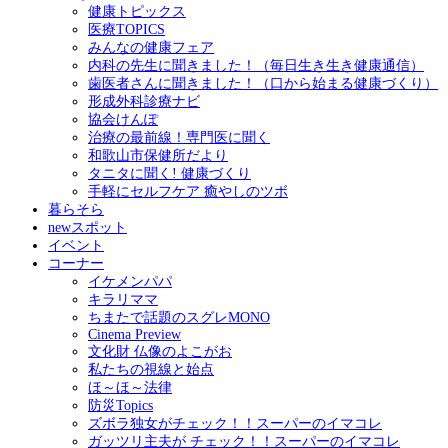
健康トピックス
医療TOPICS
みんなの健康フェア
内科の先生に聞きました！（毎日生き生き健康通信）
歯医者さんに聞きました！（口から始まる健康づくり）
形成外科診療ナビ
協会けんぽ
治療の最前線！専門医に聞く
和歌山市保健所だより
タニタに聞く! 健康づくり
手軽にセルフケア 癒やしのツボ
暮らそら
newスポット
イベント
コーナー
イケメンパパ
キラリママ
ちまたで話題のスグレMONO
Cinema Preview
文化財 仏像のよこがお
私たちの視線と始点
ほ～ほ～法律
防災Topics
ズボラ独女がチェック！！スーパーのイマコレ
ガッツリ主夫が チェック！！スーパーのイマコレ