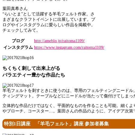
葉田真希さん
“らいとま”として活躍する羊毛フェルト作家。さ
まざまなクラフトイベントに出展しています。ブ
ログやインスタグラムに愛らしい作品を掲載中。
チェックしてみて。
ブログ
http://ameblo.jp/raitoma1109/
インスタグラム
https://www.instagram.com/raitoma1109/
ちくちく刺して出来上がる
バラエティー豊かな作品たち
羊毛フェルトを刺すときに使うのは、専用のフェルティングニードル
ティングマット。テーブルなどにニードルが当たって傷付けてしまっ
立体的な作品だけではなく、平面的なものを作ることも可能。細くよ
やブローチ、コースター…。葉田さんの作品のように、アイデア次第
特別1日講座 「羊毛フェルト」講座 参加者募集