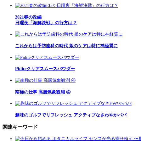
2021春の改編
日曜夜「海鮮決戦」の行方は？
これからは予防歯科の時代 娘のケアは特に神経質に
Piditeクリアスムースパウダー
南極の仕事 高層気象観測 ④
趣味のゴルフでリフレッシュ アクティブなさわやかパパ
関連キーワード