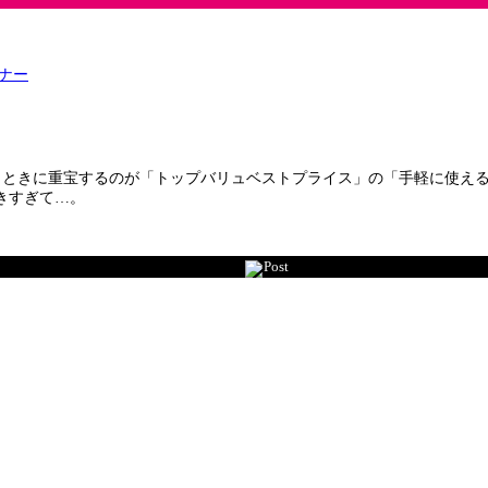
ナー
うときに重宝するのが「トップバリュベストプライス」の「手軽に使え
きすぎて…。
Post