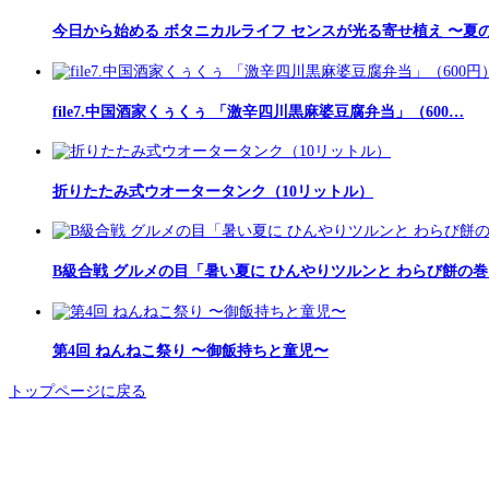
今日から始める ボタニカルライフ センスが光る寄せ植え 〜夏
file7.中国酒家くぅくぅ 「激辛四川黒麻婆豆腐弁当」（600…
折りたたみ式ウオータータンク（10リットル）
B級合戦 グルメの目「暑い夏に ひんやりツルンと わらび餅の
第4回 ねんねこ祭り 〜御飯持ちと童児〜
トップページに戻る