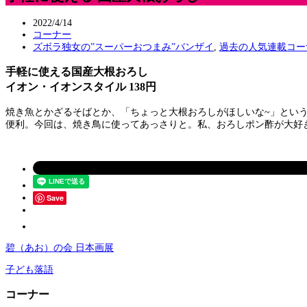
2022/4/14
コーナー
ズボラ独女の”スーパーおつまみ”バンザイ
,
過去の人気連載コー
手軽に使える国産大根おろし
イオン・イオンスタイル 138円
焼き魚とかざるそばとか、「ちょっと大根おろしがほしいな~」とい
便利。今回は、焼き鳥に使ってあっさりと。私、おろしポン酢が大好
Save
碧（あお）の会 日本画展
子ども落語
コーナー