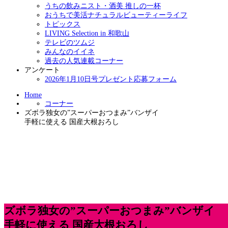
うちの飲みニスト・酒美 推しの一杯
おうちで美活ナチュラルビューティーライフ
トピックス
LIVING Selection in 和歌山
テレビのツムジ
みんなのイイネ
過去の人気連載コーナー
アンケート
2026年1月10日号プレゼント応募フォーム
Home
コーナー
ズボラ独女の”スーパーおつまみ”バンザイ
手軽に使える 国産大根おろし
ズボラ独女の”スーパーおつまみ”バンザイ
手軽に使える 国産大根おろし