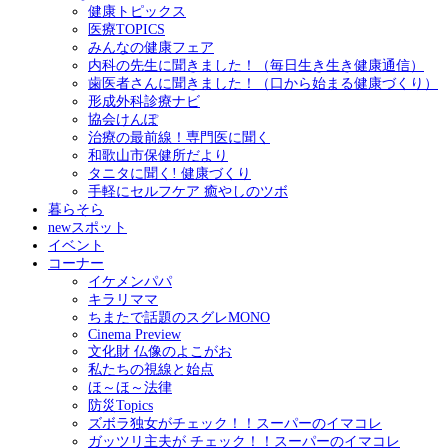
健康トピックス
医療TOPICS
みんなの健康フェア
内科の先生に聞きました！（毎日生き生き健康通信）
歯医者さんに聞きました！（口から始まる健康づくり）
形成外科診療ナビ
協会けんぽ
治療の最前線！専門医に聞く
和歌山市保健所だより
タニタに聞く! 健康づくり
手軽にセルフケア 癒やしのツボ
暮らそら
newスポット
イベント
コーナー
イケメンパパ
キラリママ
ちまたで話題のスグレMONO
Cinema Preview
文化財 仏像のよこがお
私たちの視線と始点
ほ～ほ～法律
防災Topics
ズボラ独女がチェック！！スーパーのイマコレ
ガッツリ主夫が チェック！！スーパーのイマコレ