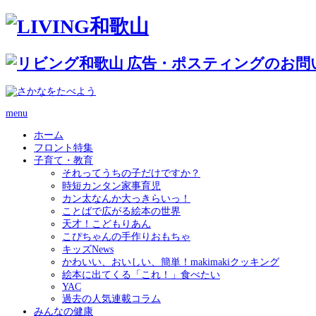
menu
ホーム
フロント特集
子育て・教育
それってうちの子だけですか？
時短カンタン家事育児
カン太なんか大っきらいっ！
ことばで広がる絵本の世界
天才！こどもりあん
こぴちゃんの手作りおもちゃ
キッズNews
かわいい、おいしい、簡単！makimakiクッキング
絵本に出てくる「これ！」食べたい
YAC
過去の人気連載コラム
みんなの健康