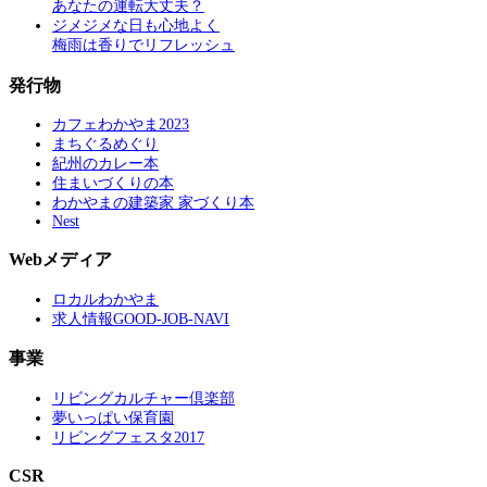
あなたの運転大丈夫？
ジメジメな日も心地よく
梅雨は香りでリフレッシュ
発行物
カフェわかやま2023
まちぐるめぐり
紀州のカレー本
住まいづくりの本
わかやまの建築家 家づくり本
Nest
Webメディア
ロカルわかやま
求人情報GOOD-JOB-NAVI
事業
リビングカルチャー倶楽部
夢いっぱい保育園
リビングフェスタ2017
CSR