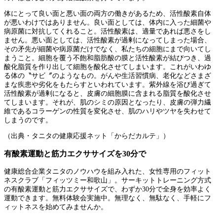
体にとって良い面と悪い面の両方の働きがあるため、活性酸素自体
が悪いわけではありません。良い面としては、体内に入った細菌や
病原菌に対抗してくれること。活性酸素は、適量であれば悪さをし
ません。悪い面としては、活性酸素が過剰になってしまった場合、
その矛先が細菌や病原菌だけでなく、私たちの細胞にまで向いてし
まうこと。細胞を覆う不飽和脂肪酸の膜と活性酸素が結びつき、過
酸化脂質を作り出して細胞を酸化させてしまいます。これがいわゆ
る体の〝サビ〞のようなもの。がんや生活習慣病、老化などさまざ
まな疾患や劣化をもたらすといわれています。紫外線を浴び過ぎて
活性酸素が過剰になると、皮膚の細胞膜に含まれる脂質を酸化させ
てしまいます。それが、肌のシミの原因となったり、皮膚の弾力繊
維であるコラーゲンの性質を変化させ、肌のハリやツヤを失わせて
しまうのです。
（出典・タニタの健康応援ネット「からだカルテ」）
有酸素運動と筋力エクササイズを30分で
健康総合企業タニタのノウハウを組み入れた、女性専用のフィット
ネスクラブ「フィッツミー和歌山」。サーキットトレーニング方式
の有酸素運動と筋力エクササイズで、わずか30分で全身を効率よく
運動できます。無料体験会実施中。無理なく、無駄なく、手軽にフ
ィットネスを始めてみませんか。