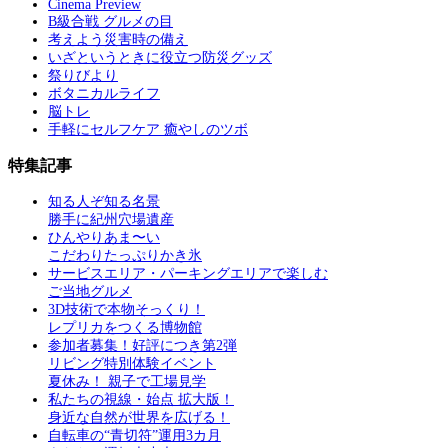
Cinema Preview
B級合戦 グルメの目
考えよう災害時の備え
いざというときに役立つ防災グッズ
祭りびより
ボタニカルライフ
脳トレ
手軽にセルフケア 癒やしのツボ
特集記事
知る人ぞ知る名景
勝手に紀州穴場遺産
ひんやりあま〜い
こだわりたっぷりかき氷
サービスエリア・パーキングエリアで楽しむ
ご当地グルメ
3D技術で本物そっくり！
レプリカをつくる博物館
参加者募集！好評につき第2弾
リビング特別体験イベント
夏休み！ 親子で工場見学
私たちの視線・始点 拡大版！
身近な自然が世界を広げる！
自転車の“青切符”運用3カ月