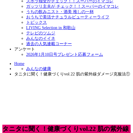
ズボラ独女がチェック！！スーパーのイマコレ
ガッツリ主夫が チェック！！スーパーのイマコレ
うちの飲みニスト・酒美 推しの一杯
おうちで美活ナチュラルビューティーライフ
トピックス
LIVING Selection in 和歌山
テレビのツムジ
みんなのイイネ
過去の人気連載コーナー
アンケート
2026年1月10日号プレゼント応募フォーム
Home
みんなの健康
タニタに聞く！健康づくりvol.22 肌の紫外線ダメージ克服法①
タニタに聞く！健康づくりvol.22 肌の紫外線