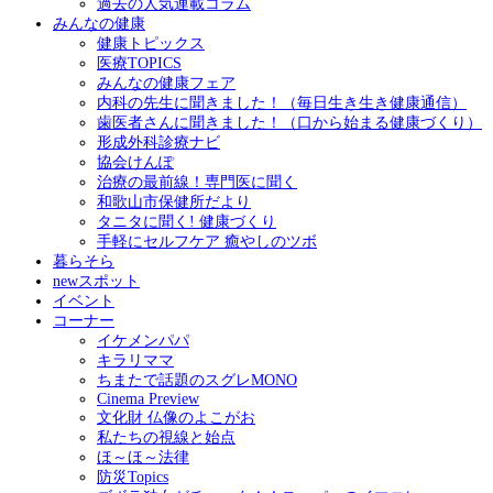
過去の人気連載コラム
みんなの健康
健康トピックス
医療TOPICS
みんなの健康フェア
内科の先生に聞きました！（毎日生き生き健康通信）
歯医者さんに聞きました！（口から始まる健康づくり）
形成外科診療ナビ
協会けんぽ
治療の最前線！専門医に聞く
和歌山市保健所だより
タニタに聞く! 健康づくり
手軽にセルフケア 癒やしのツボ
暮らそら
newスポット
イベント
コーナー
イケメンパパ
キラリママ
ちまたで話題のスグレMONO
Cinema Preview
文化財 仏像のよこがお
私たちの視線と始点
ほ～ほ～法律
防災Topics