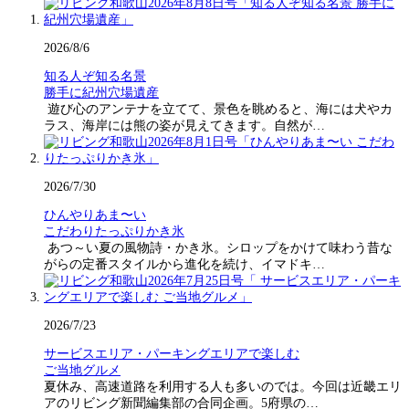
2026/8/6
知る人ぞ知る名景
勝手に紀州穴場遺産
遊び心のアンテナを立てて、景色を眺めると、海には犬やカ
ラス、海岸には熊の姿が見えてきます。自然が…
2026/7/30
ひんやりあま〜い
こだわりたっぷりかき氷
あつ～い夏の風物詩・かき氷。シロップをかけて味わう昔な
がらの定番スタイルから進化を続け、イマドキ…
2026/7/23
サービスエリア・パーキングエリアで楽しむ
ご当地グルメ
夏休み、高速道路を利用する人も多いのでは。今回は近畿エリ
アのリビング新聞編集部の合同企画。5府県の…