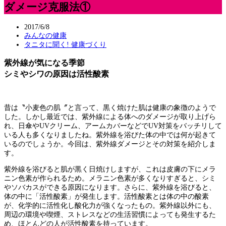
ダメージ克服法①
2017/6/8
みんなの健康
タニタに聞く! 健康づくり
紫外線が気になる季節
シミやシワの原因は活性酸素
昔は〝小麦色の肌〞と言って、黒く焼けた肌は健康の象徴のようで
した。しかし最近では、紫外線による体へのダメージが取り上げら
れ、日傘やUVクリーム、アームカバーなどでUV対策をバッチリして
いる人も多くなりましたね。紫外線を浴びた体の中では何が起きて
いるのでしょうか。今回は、紫外線ダメージとその対策を紹介しま
す。
紫外線を浴びると肌が黒く日焼けしますが、これは皮膚の下にメラ
ニン色素が作られるため。メラニン色素が多くなりすぎると、シミ
やソバカスができる原因になります。さらに、紫外線を浴びると、
体の中に「活性酸素」が発生します。活性酸素とは体の中の酸素
が、化学的に活性化し酸化力が強くなったもの。紫外線以外にも、
周辺の環境や喫煙、ストレスなどの生活習慣によっても発生するた
め、ほとんどの人が活性酸素を持っています。