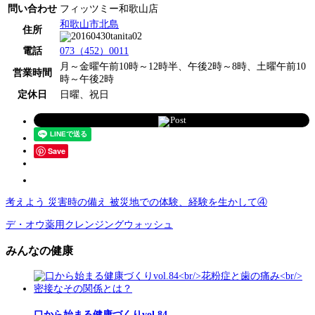
問い合わせ
フィッツミー和歌山店
和歌山市北島
住所
電話
073（452）0011
月～金曜午前10時～12時半、午後2時～8時、土曜午前10
営業時間
時～午後2時
定休日
日曜、祝日
Post
Save
考えよう 災害時の備え 被災地での体験、経験を生かして④
デ・オウ薬用クレンジングウォッシュ
みんなの健康
口から始まる健康づくりvol.84