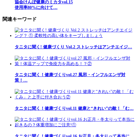
協会けんぽ健康のミカタvol.15
使用率80%に向けて…
関連キーワード
タニタに聞く! 健康づくり Vol.2 ストレッチはアンチエイジ…
タニタに聞く！健康づくりvol.27 風邪・インフルエンザ対
策！…
タニタに聞く！健康づくりvol.11 健康と“きれい”の敵！「む…
タニタに聞く！健康づくりvol.16 お正月・冬太りって本当に