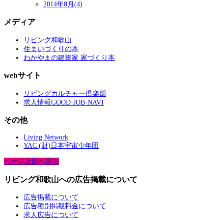
2014年8月(4)
メディア
リビング和歌山
住まいづくりの本
わかやまの建築家 家づくり本
webサイト
リビングカルチャー倶楽部
求人情報GOOD-JOB-NAVI
その他
Living Network
YAC (財)日本宇宙少年団
ページ上部へ戻る
リビング和歌山への広告掲載について
広告掲載について
広告種別掲載料金について
求人広告について