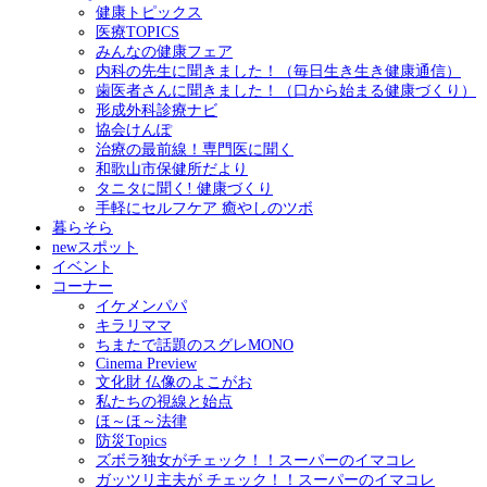
健康トピックス
医療TOPICS
みんなの健康フェア
内科の先生に聞きました！（毎日生き生き健康通信）
歯医者さんに聞きました！（口から始まる健康づくり）
形成外科診療ナビ
協会けんぽ
治療の最前線！専門医に聞く
和歌山市保健所だより
タニタに聞く! 健康づくり
手軽にセルフケア 癒やしのツボ
暮らそら
newスポット
イベント
コーナー
イケメンパパ
キラリママ
ちまたで話題のスグレMONO
Cinema Preview
文化財 仏像のよこがお
私たちの視線と始点
ほ～ほ～法律
防災Topics
ズボラ独女がチェック！！スーパーのイマコレ
ガッツリ主夫が チェック！！スーパーのイマコレ