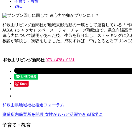
子育て・教育
YAC
和歌山リビング新聞社が地域貢献活動の一環として運営している「日本
JAXA（ジャクサ）スペース・ティーチャーズ和歌山で、県立向陽高
遠心力について説明があった後、生卵を取り出し、ストッキングに入れ
教諭が解説し、実験をしました。成功すれば、中はとろとろプリンに
和歌山リビング新聞社
073（428）0281
Save
和歌山県地域福祉推進フォーラム
事業所内保育所を開設 女性がもっと活躍できる職場に
子育て・教育