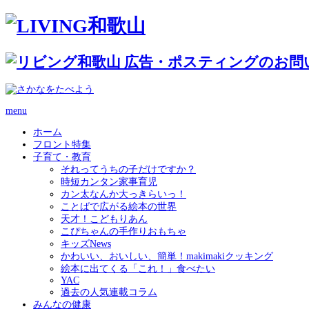
menu
ホーム
フロント特集
子育て・教育
それってうちの子だけですか？
時短カンタン家事育児
カン太なんか大っきらいっ！
ことばで広がる絵本の世界
天才！こどもりあん
こぴちゃんの手作りおもちゃ
キッズNews
かわいい、おいしい、簡単！makimakiクッキング
絵本に出てくる「これ！」食べたい
YAC
過去の人気連載コラム
みんなの健康