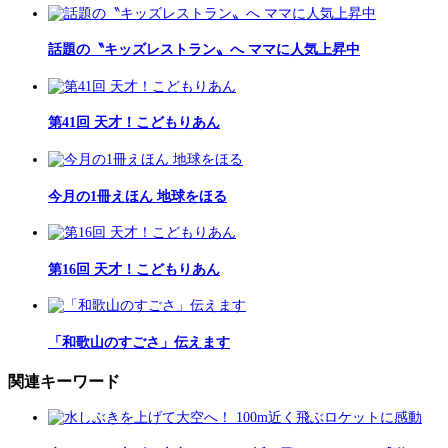
話題の〝キッズレストラン〟へ ママに人気上昇中
第41回 天才！こどもりあん
今月の1冊えほん 地球をほる
第16回 天才！こどもりあん
「和歌山のすごさ」伝えます
関連キーワード