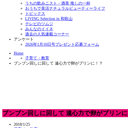
うちの飲みニスト・酒美 推しの一杯
おうちで美活ナチュラルビューティーライフ
トピックス
LIVING Selection in 和歌山
テレビのツムジ
みんなのイイネ
過去の人気連載コーナー
アンケート
2026年1月10日号プレゼント応募フォーム
Home
子育て・教育
ブンブン回しに回して 遠心力で卵がプリンに！？
ブンブン回しに回して 遠心力で卵がプリンに
2018/1/25