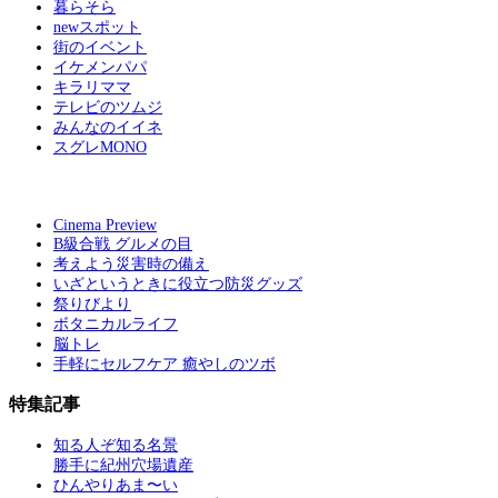
暮らそら
newスポット
街のイベント
イケメンパパ
キラリママ
テレビのツムジ
みんなのイイネ
スグレMONO
Cinema Preview
B級合戦 グルメの目
考えよう災害時の備え
いざというときに役立つ防災グッズ
祭りびより
ボタニカルライフ
脳トレ
手軽にセルフケア 癒やしのツボ
特集記事
知る人ぞ知る名景
勝手に紀州穴場遺産
ひんやりあま〜い