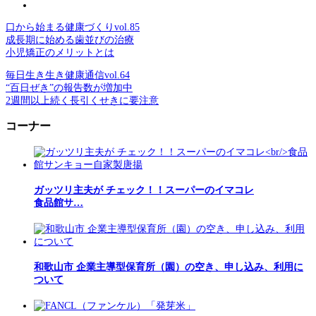
口から始まる健康づくりvol.85
成長期に始める歯並びの治療
小児矯正のメリットとは
毎日生き生き健康通信vol.64
“百日ぜき”の報告数が増加中
2週間以上続く長引くせきに要注意
コーナー
ガッツリ主夫が チェック！！スーパーのイマコレ
食品館サ…
和歌山市 企業主導型保育所（園）の空き、申し込み、利用に
ついて