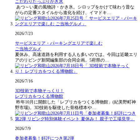
こだわりたっぷりかき氷
あつ～い夏の風物詩・かき氷。シロップをかけて味わう昔な
がらの定番スタイルから進化を続け、イマドキ…
2026/7/23
サービスエリア・パーキングエリアで楽しむ
ご当地グルメ
夏休み、高速道路を利用する人も多いのでは。今回は近畿エリ
アのリビング新聞編集部の合同企画。5府県の…
2026/7/16
3D技術で本物そっくり！
レプリカをつくる博物館
昨年10月に開館した「レプリカをつくる博物館」(紀美野町神
野市場)。3D技術を駆使した骨格標本や…
2026/7/9
参加者募集！好評につき第2弾