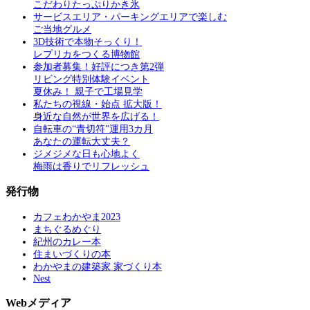
こだわりたっぷりかき氷
サービスエリア・パーキングエリアで楽しむ
ご当地グルメ
3D技術で本物そっくり！
レプリカをつくる博物館
参加者募集！好評につき第2弾
リビング特別体験イベント
夏休み！ 親子で工場見学
私たちの視線・始点 拡大版！
身近な自然が世界を広げる！
自転車の“青切符”運用3カ月
あなたの運転大丈夫？
ジメジメな日も心地よく
梅雨は香りでリフレッシュ
発行物
カフェわかやま2023
まちぐるめぐり
紀州のカレー本
住まいづくりの本
わかやまの建築家 家づくり本
Nest
Webメディア