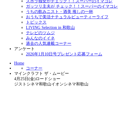
ズボラ独女がチェック！！スーパーのイマコレ
ガッツリ主夫が チェック！！スーパーのイマコレ
うちの飲みニスト・酒美 推しの一杯
おうちで美活ナチュラルビューティーライフ
トピックス
LIVING Selection in 和歌山
テレビのツムジ
みんなのイイネ
過去の人気連載コーナー
アンケート
2026年1月10日号プレゼント応募フォーム
Home
コーナー
マインクラフト ザ・ムービー
4月25日(金)ロードショー
ジストシネマ和歌山イオンシネマ和歌山