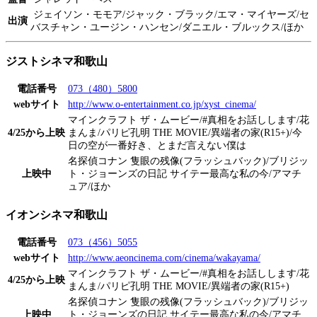
ジェイソン・モモア/ジャック・ブラック/エマ・マイヤーズ/セ
出演
バスチャン・ユージン・ハンセン/ダニエル・ブルックス/ほか
ジストシネマ和歌山
電話番号
073（480）5800
webサイト
http://www.o-entertainment.co.jp/xyst_cinema/
マインクラフト ザ・ムービー/#真相をお話しします/花
4/25から上映
まんま/パリピ孔明 THE MOVIE/異端者の家(R15+)/今
日の空が一番好き、とまだ言えない僕は
名探偵コナン 隻眼の残像(フラッシュバック)/ブリジッ
上映中
ト・ジョーンズの日記 サイテー最高な私の今/アマチ
ュア/ほか
イオンシネマ和歌山
電話番号
073（456）5055
webサイト
http://www.aeoncinema.com/cinema/wakayama/
マインクラフト ザ・ムービー/#真相をお話しします/花
4/25から上映
まんま/パリピ孔明 THE MOVIE/異端者の家(R15+)
名探偵コナン 隻眼の残像(フラッシュバック)/ブリジッ
上映中
ト・ジョーンズの日記 サイテー最高な私の今/アマチ