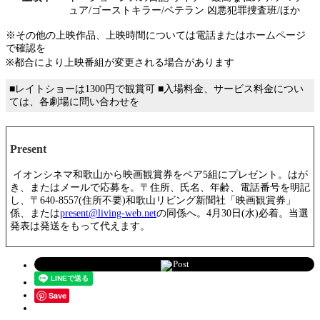
ュア/ゴーストキラー/ベテラン 凶悪犯罪捜査班/ほか
※その他の上映作品、上映時間については電話またはホームページ
で確認を
※都合により上映番組が変更される場合があります
■レイトショーは1300円で観賞可 ■入場料金、サービス料金につい
ては、各劇場に問い合わせを
Present
イオンシネマ和歌山から映画観賞券をペア5組にプレゼント。はが
き、またはメールで応募を。〒住所、氏名、年齢、電話番号を明記
し、〒640-8557(住所不要)和歌山リビング新聞社「映画観賞券」
係、または
present@living-web.net
の同係へ。4月30日(水)必着。当選
発表は発送をもって代えます。
Post
Save