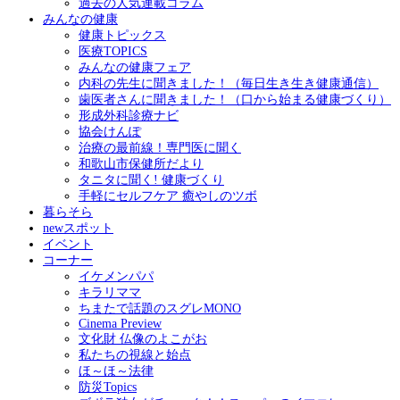
過去の人気連載コラム
みんなの健康
健康トピックス
医療TOPICS
みんなの健康フェア
内科の先生に聞きました！（毎日生き生き健康通信）
歯医者さんに聞きました！（口から始まる健康づくり）
形成外科診療ナビ
協会けんぽ
治療の最前線！専門医に聞く
和歌山市保健所だより
タニタに聞く! 健康づくり
手軽にセルフケア 癒やしのツボ
暮らそら
newスポット
イベント
コーナー
イケメンパパ
キラリママ
ちまたで話題のスグレMONO
Cinema Preview
文化財 仏像のよこがお
私たちの視線と始点
ほ～ほ～法律
防災Topics