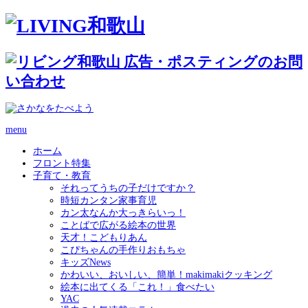
menu
ホーム
フロント特集
子育て・教育
それってうちの子だけですか？
時短カンタン家事育児
カン太なんか大っきらいっ！
ことばで広がる絵本の世界
天才！こどもりあん
こぴちゃんの手作りおもちゃ
キッズNews
かわいい、おいしい、簡単！makimakiクッキング
絵本に出てくる「これ！」食べたい
YAC