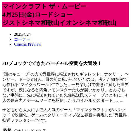
マインクラフト ザ・ムービー
4月25日(金)ロードショー
ジストシネマ和歌山イオンシネマ和歌山
2025/4/24
コーナー
Cinema Preview
3Dブロックでできたバーチャル空間を大冒険！
“謎のキューブ”の力で異世界に転送されたギャレット、ナタリー、ヘ
ンリー、ドーンの4人。目の前に広がっていたのは、考えた物を何で
も作れる“マイクラワールド”でした。一見楽しげで驚きに満ちた世界
ですが、夜になると四角いモンスターたちが襲いかかり、とんでも
ない事態に。先に転送されていた先住転送民スティーブとともに、4
人の創造力とチームワークを駆使したサバイバルがスタートし…。
子どもから大人にまで大人気のゲーム「マインクラフト」がハリウ
ッドで映画化。ゲームのクリエーティブな世界観を再現した“異世界
転送ファンタジー”です。
監督
ジャレッド・ヘス