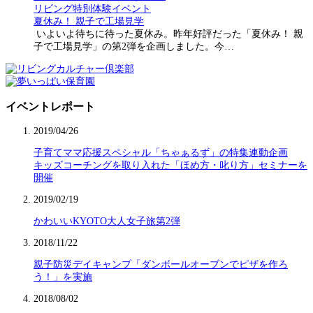
リビング特別体験イベント
夏休み！ 親子で工場見学
いよいよ待ちに待った夏休み。昨年好評だった「夏休み！ 親
子で工場見学」の第2弾を企画しました。今…
イベントレポート
2019/04/26
子育てママ応援スペシャル「ちゃぁるず」の特集連動企画
キッズコーチングを取り入れた「ほめ方・叱り方」セミナーを
開催
2019/02/19
かわいいKYOTO大人女子旅第2弾
2018/11/22
親子防災デイキャンプ「ダンボールオーブンでピザを作ろ
う！」を実施
2018/08/02