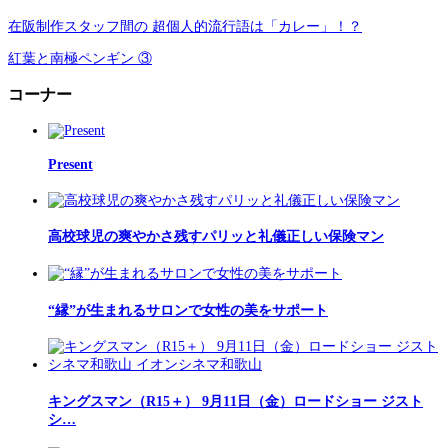
在阪制作スタッフ間の 超個人的流行語は「カレー」！？
紅葉と南極ペンギン ③
コーナー
Present
高校球児の爽やかさ残すパリッと礼儀正しい保険マン
“縁”が生まれるサロンで女性の美をサポート
キングスマン（R15＋） 9月11日（金）ロードショー ジスト
シ…