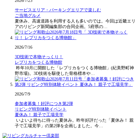
2026/7/23
サービスエリア・パーキングエリアで楽しむ
ご当地グルメ
夏休み、高速道路を利用する人も多いのでは。今回は近畿エリ
アのリビング新聞編集部の合同企画。5府県の…
2026/7/16
3D技術で本物そっくり！
レプリカをつくる博物館
昨年10月に開館した「レプリカをつくる博物館」(紀美野町神
野市場)。3D技術を駆使した骨格標本や…
2026/7/9
参加者募集！好評につき第2弾
リビング特別体験イベント
夏休み！ 親子で工場見学
いよいよ待ちに待った夏休み。昨年好評だった「夏休み！ 親
子で工場見学」の第2弾を企画しました。今…