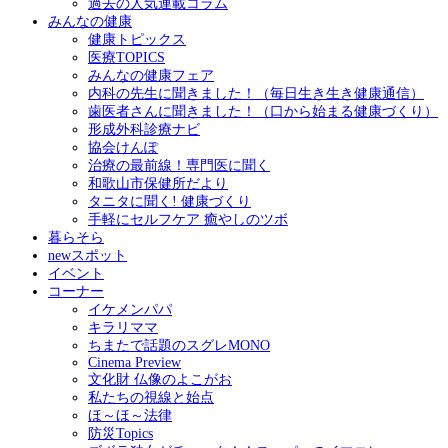
過去の人気連載コラム
みんなの健康
健康トピックス
医療TOPICS
みんなの健康フェア
内科の先生に聞きました！（毎日生き生き健康通信）
歯医者さんに聞きました！（口から始まる健康づくり）
形成外科診療ナビ
協会けんぽ
治療の最前線！専門医に聞く
和歌山市保健所だより
タニタに聞く! 健康づくり
手軽にセルフケア 癒やしのツボ
暮らそら
newスポット
イベント
コーナー
イケメンパパ
キラリママ
ちまたで話題のスグレMONO
Cinema Preview
文化財 仏像のよこがお
私たちの視線と始点
ほ～ほ～法律
防災Topics