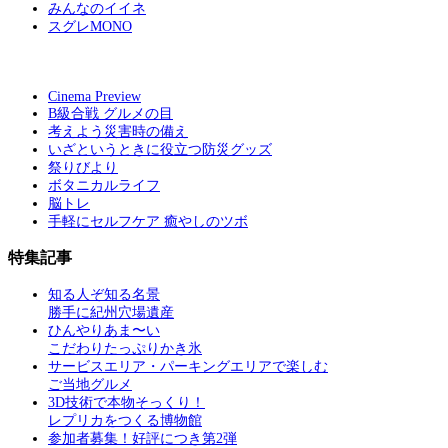
みんなのイイネ
スグレMONO
Cinema Preview
B級合戦 グルメの目
考えよう災害時の備え
いざというときに役立つ防災グッズ
祭りびより
ボタニカルライフ
脳トレ
手軽にセルフケア 癒やしのツボ
特集記事
知る人ぞ知る名景
勝手に紀州穴場遺産
ひんやりあま〜い
こだわりたっぷりかき氷
サービスエリア・パーキングエリアで楽しむ
ご当地グルメ
3D技術で本物そっくり！
レプリカをつくる博物館
参加者募集！好評につき第2弾