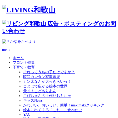
menu
ホーム
フロント特集
子育て・教育
それってうちの子だけですか？
時短カンタン家事育児
カン太なんか大っきらいっ！
ことばで広がる絵本の世界
天才！こどもりあん
こぴちゃんの手作りおもちゃ
キッズNews
かわいい、おいしい、簡単！makimakiクッキング
絵本に出てくる「これ！」食べたい
YAC