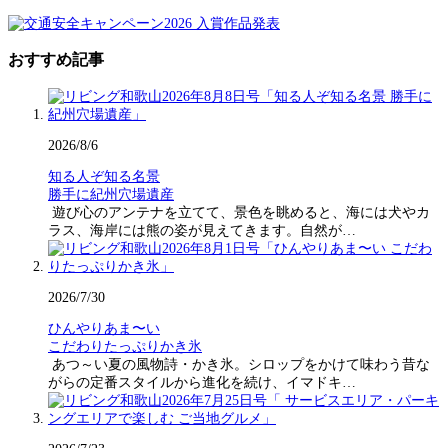
おすすめ記事
2026/8/6
知る人ぞ知る名景
勝手に紀州穴場遺産
遊び心のアンテナを立てて、景色を眺めると、海には犬やカ
ラス、海岸には熊の姿が見えてきます。自然が…
2026/7/30
ひんやりあま〜い
こだわりたっぷりかき氷
あつ～い夏の風物詩・かき氷。シロップをかけて味わう昔な
がらの定番スタイルから進化を続け、イマドキ…