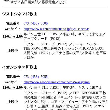
すず／吉田鋼太郎／藤原竜也／ほか
ジストシネマ和歌山
電話番号
073（480）5800
webサイト
http://www.o-entertainment.co.jp/xyst_cinema/
ルパン三世 THE FIRST／午前0時、キスしに来てよ／
12/6から上映
アップグレード（PG12）
ドクター・スリープ（PG12）／シティーハンター
THE MOVIE 史上最香のミッション／HUMAN LOST
上映中
人間失格（PG12）／アナと雪の女王2／決算！ 忠臣蔵
／ほか
イオンシネマ和歌山
電話番号
073（456）5055
webサイト
http://www.aeoncinema.com/cinema/wakayama/
12/6から上映
ルパン三世 THE FIRST／午前0時、キスしに来てよ
ドクター・スリープ（PG12）／THE INFORMER 三秒
間の死角／i-新聞記者ドキュメント-／劇場版 Gのレコ
上映中
ンギスタⅠ 行け！ コア・ファイター／アナと雪の女王2
／決算！ 忠臣蔵／影踏み／恐怖人形（PG12）／エン