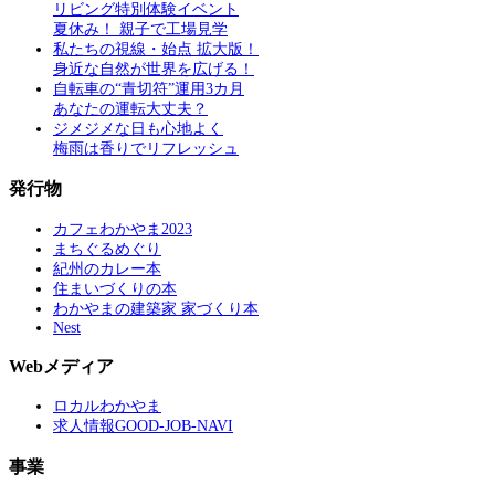
リビング特別体験イベント
夏休み！ 親子で工場見学
私たちの視線・始点 拡大版！
身近な自然が世界を広げる！
自転車の“青切符”運用3カ月
あなたの運転大丈夫？
ジメジメな日も心地よく
梅雨は香りでリフレッシュ
発行物
カフェわかやま2023
まちぐるめぐり
紀州のカレー本
住まいづくりの本
わかやまの建築家 家づくり本
Nest
Webメディア
ロカルわかやま
求人情報GOOD-JOB-NAVI
事業