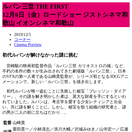
ルパン三世 THE FIRST
12月6日（金）ロードショー ジストシネマ和
歌山 イオンシネマ和歌山
2019/12/5
コーナー
Cinema Preview
初代ルパンが解けなかった謎に挑む
宮崎駿の映画初監督作品「ルパン三世 カリオストロの城」など、
不朽の名作の数々が生み出されてきた劇場版「ルパン三世」。日本
のVFXの第一人者である山崎貴監督が、シリーズ初となる3DCGアニ
メーションで、新しい「ルパン三世」を描き出します。
初代ルパンが唯一盗むことに失敗した秘宝「ブレッソン・ダイア
リー」。その謎を解き明かした者は、莫大な財産を手にするといわ
れていました。ルパンは、考古学を愛する少女レティシアと出会
い、共に謎を解くことに。しかし、秘宝を狙う組織の研究者と、謎
の男が二人の前に立ちはだかり…。
監督
山崎貴
栗田貫一／小林清志／浪川大輔／沢城みゆき／山寺宏一／広瀬
出演