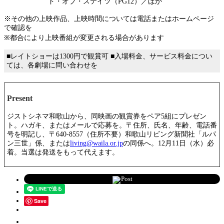
ド・オブ・ステイツ（PG12）／ほか
※その他の上映作品、上映時間については電話またはホームページ
で確認を
※都合により上映番組が変更される場合があります
■レイトショーは1300円で観賞可 ■入場料金、サービス料金につい
ては、各劇場に問い合わせを
Present
ジストシネマ和歌山から、同映画の観賞券をペア5組にプレゼン
ト。ハガキ、またはメールで応募を。〒住所、氏名、年齢、電話番
号を明記し、〒640-8557（住所不要）和歌山リビング新聞社「ルパ
ン三世」係、または
living@waila.or.jp
の同係へ。12月11日（水）必
着。当選は発送をもって代えます。
Post
Save