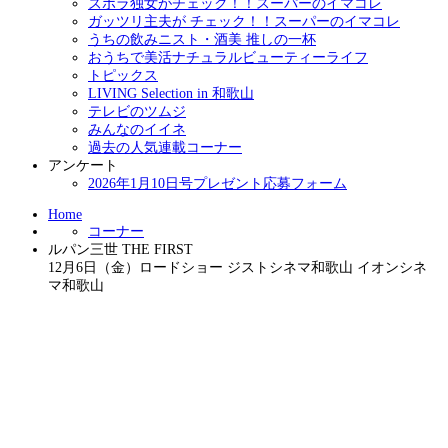
ズボラ独女がチェック！！スーパーのイマコレ
ガッツリ主夫が チェック！！スーパーのイマコレ
うちの飲みニスト・酒美 推しの一杯
おうちで美活ナチュラルビューティーライフ
トピックス
LIVING Selection in 和歌山
テレビのツムジ
みんなのイイネ
過去の人気連載コーナー
アンケート
2026年1月10日号プレゼント応募フォーム
Home
コーナー
ルパン三世 THE FIRST
12月6日（金）ロードショー ジストシネマ和歌山 イオンシネ
マ和歌山