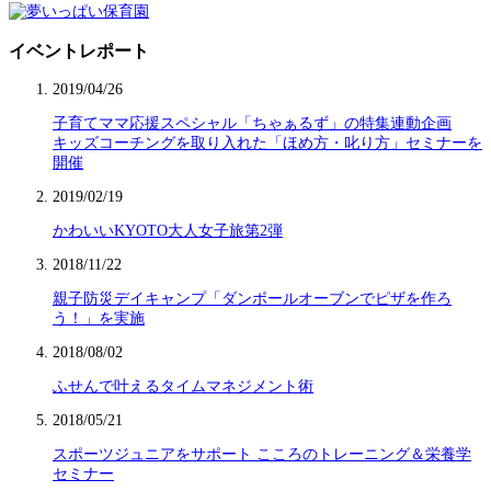
イベントレポート
2019/04/26
子育てママ応援スペシャル「ちゃぁるず」の特集連動企画
キッズコーチングを取り入れた「ほめ方・叱り方」セミナーを
開催
2019/02/19
かわいいKYOTO大人女子旅第2弾
2018/11/22
親子防災デイキャンプ「ダンボールオーブンでピザを作ろ
う！」を実施
2018/08/02
ふせんで叶えるタイムマネジメント術
2018/05/21
スポーツジュニアをサポート こころのトレーニング＆栄養学
セミナー