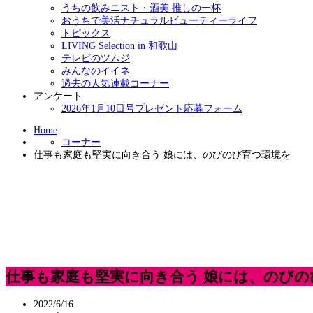
うちの飲みニスト・酒美 推しの一杯
おうちで美活ナチュラルビューティーライフ
トピックス
LIVING Selection in 和歌山
テレビのツムジ
みんなのイイネ
過去の人気連載コーナー
アンケート
2026年1月10日号プレゼント応募フォーム
Home
コーナー
仕事も家庭も堅実に向き合う 娘には、のびのび育つ環境を
仕事も家庭も堅実に向き合う 娘には、のびの
2022/6/16