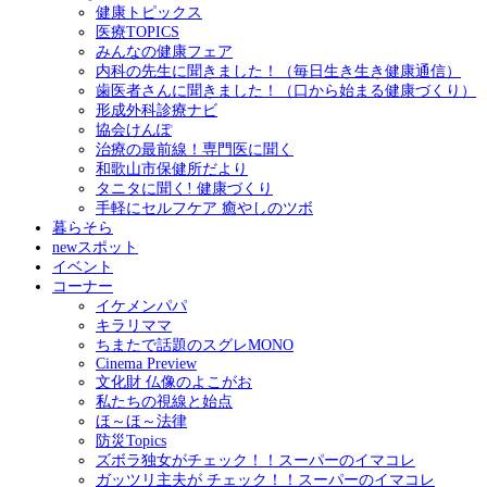
健康トピックス
医療TOPICS
みんなの健康フェア
内科の先生に聞きました！（毎日生き生き健康通信）
歯医者さんに聞きました！（口から始まる健康づくり）
形成外科診療ナビ
協会けんぽ
治療の最前線！専門医に聞く
和歌山市保健所だより
タニタに聞く! 健康づくり
手軽にセルフケア 癒やしのツボ
暮らそら
newスポット
イベント
コーナー
イケメンパパ
キラリママ
ちまたで話題のスグレMONO
Cinema Preview
文化財 仏像のよこがお
私たちの視線と始点
ほ～ほ～法律
防災Topics
ズボラ独女がチェック！！スーパーのイマコレ
ガッツリ主夫が チェック！！スーパーのイマコレ