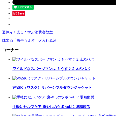
Save
夏休み！楽しく学ぶ消費者教室
純米酒「黒牛もえぎ」火入れ原酒
コーナー
ワイルドなスポーツマンは もうすぐ２児のパパ
WASK（ワスク）リバーシブルダウンジャケット
手軽にセルフケア 癒やしのツボ vol.12 眼精疲労