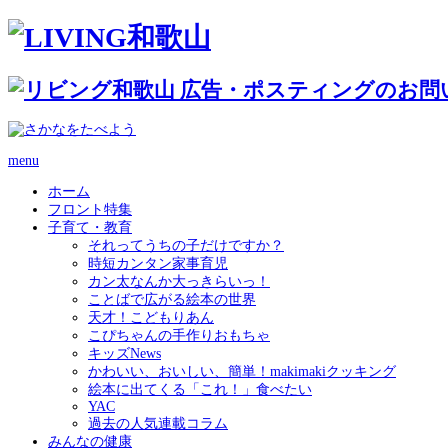
menu
ホーム
フロント特集
子育て・教育
それってうちの子だけですか？
時短カンタン家事育児
カン太なんか大っきらいっ！
ことばで広がる絵本の世界
天才！こどもりあん
こぴちゃんの手作りおもちゃ
キッズNews
かわいい、おいしい、簡単！makimakiクッキング
絵本に出てくる「これ！」食べたい
YAC
過去の人気連載コラム
みんなの健康