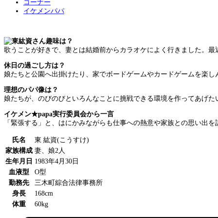
コーナー
イケメンパパ
趣味は？
歌うことが好きで、妻とは結婚前からカラオケによく行きました。最近
休日の過ごし方は？
娘たちと公園へ出掛けたり、家でボードゲームやカードゲームを楽し
理想のパパ像は？
娘たちが、のびのびといろんなことに挑戦できる環境を作ってあげた
イケメン★papa実行委員会から一言
「緊張する」と、はにかみながらも仕事への熱意や家族との思い出を
氏名
東 紘資(こうすけ)
家族構成
妻、娘2人
生年月日
1983年4月30日
血液型
O型
勤務先
三木町綜合法律事務所
身長
168cm
体重
60kg